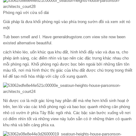
Phòng ngủ với cửa sổ dài
Giải pháp là đưa khối phòng ngủ vào phía trong sườn đồi và xem xét nó
một
Tub been smell and I. Have generaldrugstore.com view site now been
existed alternative beautiful.
cách khéo léo, uốn khúc qua khu đất, hình khối đẩy vào và đua ra, cho
phép ánh sáng, các điểm nhìn và tạo nên các đặc trưng khác nhau cho
mỗi phòng ngủ. Khối phòng ngủ được bọc bên ngoài bởi những tấm tôn
màu tối, nơi mà hình thức thị giác của khu đất được chú trọng trong thiết
kế để tạo mối hòa nhập với cây cối xung quanh.
Nó được coi là một gác lửng hay phần đế mà nhẹ hơn khối sinh hoạt ở
trên, len lỏi vào các khối phòng ngủ và bao bọc quanh những căn phòng
nhỏ có vườn ở phía Tây Bắc ngôi nhà. Các bậc sàn bước xuống về nơi
có điểm nhìn tốt và những view này luôn sẵn có ở những thảm cỏ quanh
khu nhà và bến cảng phía xa.