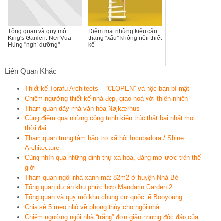
Tổng quan và quy mô
Điểm mặt những kiểu cầu
King's Garden: Nơi Vua
thang “xấu” không nên thiết
Hùng "nghỉ dưỡng"
kế
Liên Quan Khác
Thiết kế Torafu Architects – “CLOPEN” và hộc bàn bí mật
Chiêm ngưỡng thiết kế nhà đẹp, giao hoà với thiên nhiên
Tham quan dãy nhà văn hóa Nøjkærhus
Cùng điểm qua những công trình kiến trúc thất bại nhất mọi
thời đại
Tham quan trung tâm bảo trợ xã hội Incubadora / Shine
Architecture
Cùng nhìn qua những dinh thự xa hoa, đáng mơ ước trên thế
giới
Tham quan ngôi nhà xanh mát 82m2 ở huyện Nhà Bè
Tổng quan dự án khu phức hợp Mandarin Garden 2
Tổng quan và quy mô khu chung cư quốc tế Booyoung
Chia sẻ 5 mẹo nhỏ về phong thủy cho ngôi nhà
Chiêm ngưỡng ngôi nhà “trắng” đơn giản nhưng độc đáo của