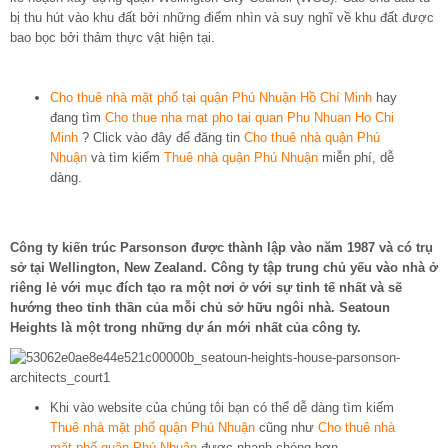
bị thu hút vào khu đất bởi những điểm nhìn và suy nghĩ về khu đất được
bao bọc bởi thảm thực vật hiện tại.
Cho thuê nhà mặt phố tại quận Phú Nhuận Hồ Chí Minh
hay
đang tìm
Cho thue nha mat pho tai quan Phu Nhuan Ho Chi
Minh
? Click vào đây để đăng tin
Cho thuê nhà quận Phú
Nhuận
và tìm kiếm
Thuê nhà quận Phú Nhuận
miễn phí, dễ
dàng.
Công ty kiến trúc Parsonson được thành lập vào năm 1987 và có trụ
sở tại Wellington, New Zealand. Công ty tập trung chủ yếu vào nhà ở
riêng lẻ với mục đích tạo ra một nơi ở với sự tinh tế nhất và sẽ
hướng theo tinh thần của mỗi chủ sở hữu ngôi nhà. Seatoun
Heights là một trong những dự án mới nhất của công ty.
Khi vào website của chúng tôi bạn có thể dễ dàng tìm kiếm
Thuê nhà mặt phố quận Phú Nhuận
cũng như
Cho thuê nhà
mặt phố quận Phú Nhuận
được nhanh chóng hơn