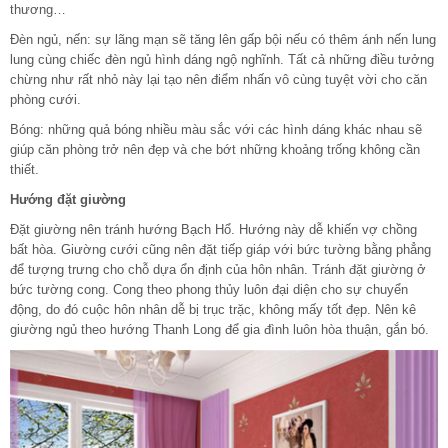
thương…
Đèn ngủ, nến: sự lãng mạn sẽ tăng lên gấp bội nếu có thêm ánh nến lung
lung cùng chiếc đèn ngủ hình dáng ngộ nghĩnh. Tất cả những điều tưởng
chừng như rất nhỏ này lại tạo nên điểm nhấn vô cùng tuyệt vời cho căn
phòng cưới.
Bóng: những quả bóng nhiều màu sắc với các hình dáng khác nhau sẽ
giúp căn phòng trở nên đẹp và che bớt những khoảng trống không cần
thiết.
Hướng đặt giường
Đặt giường nên tránh hướng Bạch Hổ. Hướng này dễ khiến vợ chồng
bất hòa. Giường cưới cũng nên đặt tiếp giáp với bức tường bằng phẳng
để tượng trưng cho chỗ dựa ổn định của hôn nhân. Tránh đặt giường ở
bức tường cong. Cong theo phong thủy luôn đại diện cho sự chuyển
động, do đó cuộc hôn nhân dễ bị trục trặc, không mấy tốt đẹp. Nên kê
giường ngủ theo hướng Thanh Long để gia đình luôn hòa thuận, gắn bó.