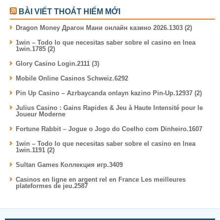
BÀI VIẾT THOÁT HIỂM MỚI
Dragon Money Драгон Мани онлайн казино 2026.1303 (2)
1win – Todo lo que necesitas saber sobre el casino en lnea
1win.1785 (2)
Glory Casino Login.2111 (3)
Mobile Online Casinos Schweiz.6292
Pin Up Casino – Azrbaycanda onlayn kazino Pin-Up.12937 (2)
Julius Casino : Gains Rapides & Jeu à Haute Intensité pour le
Joueur Moderne
Fortune Rabbit – Jogue o Jogo do Coelho com Dinheiro.1607
1win – Todo lo que necesitas saber sobre el casino en lnea
1win.1191 (2)
Sultan Games Коллекция игр.3409
Casinos en ligne en argent rel en France Les meilleures
plateformes de jeu.2587