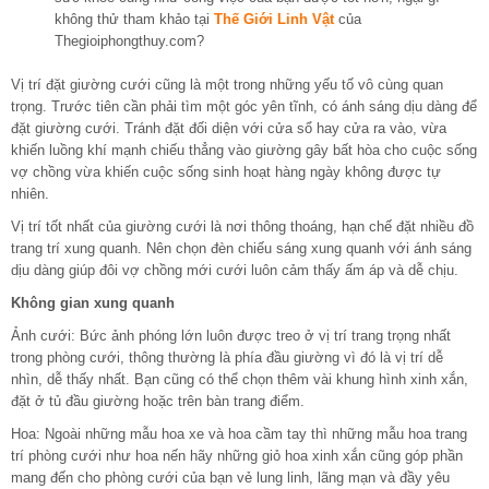
không thử tham khảo tại
Thế Giới Linh Vật
của
Thegioiphongthuy.com?
Vị trí đặt giường cưới cũng là một trong những yếu tố vô cùng quan
trọng. Trước tiên cần phải tìm một góc yên tĩnh, có ánh sáng dịu dàng để
đặt giường cưới. Tránh đặt đối diện với cửa sổ hay cửa ra vào, vừa
khiến luồng khí mạnh chiếu thẳng vào giường gây bất hòa cho cuộc sống
vợ chồng vừa khiến cuộc sống sinh hoạt hàng ngày không được tự
nhiên.
Vị trí tốt nhất của giường cưới là nơi thông thoáng, hạn chế đặt nhiều đồ
trang trí xung quanh. Nên chọn đèn chiếu sáng xung quanh với ánh sáng
dịu dàng giúp đôi vợ chồng mới cưới luôn cảm thấy ấm áp và dễ chịu.
Không gian xung quanh
Ảnh cưới: Bức ảnh phóng lớn luôn được treo ở vị trí trang trọng nhất
trong phòng cưới, thông thường là phía đầu giường vì đó là vị trí dễ
nhìn, dễ thấy nhất. Bạn cũng có thể chọn thêm vài khung hình xinh xắn,
đặt ở tủ đầu giường hoặc trên bàn trang điểm.
Hoa: Ngoài những mẫu hoa xe và hoa cầm tay thì những mẫu hoa trang
trí phòng cưới như hoa nến hãy những giỏ hoa xinh xắn cũng góp phần
mang đến cho phòng cưới của bạn vẻ lung linh, lãng mạn và đầy yêu