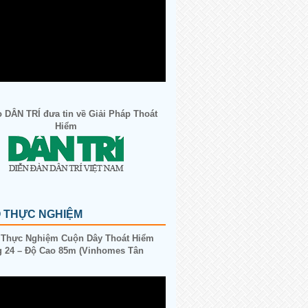
 DÂN TRÍ đưa tin về Giải Pháp Thoát
Hiểm
O THỰC NGHIỆM
 Thực Nghiệm Cuộn Dây Thoát Hiểm
 24 – Độ Cao 85m (Vinhomes Tân