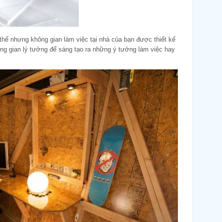
, thế nhưng không gian làm việc tại nhà của bạn được thiết kế
ông gian lý tưởng để sáng tạo ra những ý tưởng làm việc hay