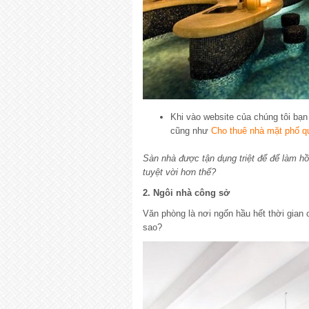
Khi vào website của chúng tôi bạ
cũng như
Cho thuê nhà mặt phố 
Sàn nhà được tận dụng triệt để để làm h
tuyệt vời hơn thế?
2. Ngôi nhà công sở
Văn phòng là nơi ngốn hầu hết thời gian 
sao?