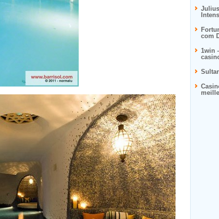
Juliu
Inten
Fortu
com D
1win 
casin
Sulta
Casin
meill