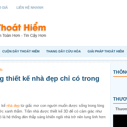
 GIÁ
LIÊN HỆ NHANH
CUỘN DÂY THOÁT HIỂM
THANG DÂY CỨU HỎA
GIẢI PHÁP THOÁT HIỂM
ts
THÔNG
 thiết kế nhà đẹp chỉ có trong
THƯƠN
t kế
nhà đẹp
từ giấc mơ con người muốn được sống trong lòng
Thương
nước xanh thẳm. Trần nhà được thiết kế 3D để có cảm giác như
là hệ thống đèn thắp sáng khiến ngôi nhà trở nên lung linh hơn