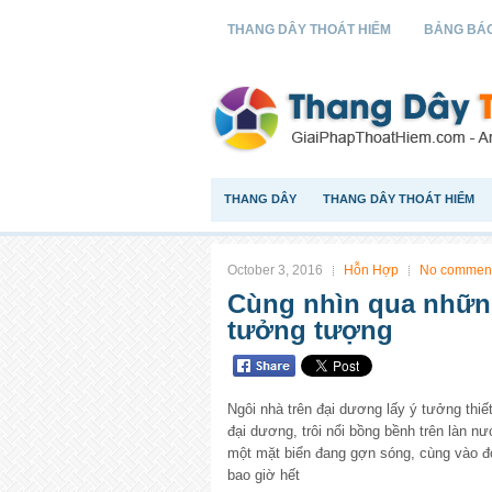
THANG DÂY THOÁT HIỂM
BẢNG BÁO
THANG DÂY
THANG DÂY THOÁT HIỂM
October 3, 2016
Hỗn Hợp
No commen
Cùng nhìn qua những
tưởng tượng
Ngôi nhà trên đại dương lấy ý tưởng thiế
đại dương, trôi nổi bồng bềnh trên làn 
một mặt biển đang gợn sóng, cùng vào đó 
bao giờ hết