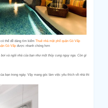
n có thể dễ dàng tìm kiếm
Thuê nhà mặt phố quận Gò Vấp
quận Gò Vấp
được nhanh chóng hơn
ồ bơi và ngôi nhà của bạn như một thủy cung nguy nga. Còn gì
của bạn trong ngày. Vậy mang góc làm việc yêu thích về nhà thì