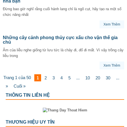
nhà bạn
Đừng bao giờ nghĩ rằng cuối hành lang chỉ là ngõ cụt, hãy tạo ra một số
chức năng nhất
Xem Thêm
Những cây cảnh phong thủy cực xấu cho vận thế gia
chủ
Âm của liễu nghe giống từ lưu tức là chảy đi, đổ đi mất. Vì vậy trồng cây
liễu trong
Xem Thêm
Trang 1 của 50
1
2
3
4
5
...
10
20
30
...
»
Cuối »
THÔNG TIN LIÊN HỆ
THƯƠNG HIỆU UY TÍN