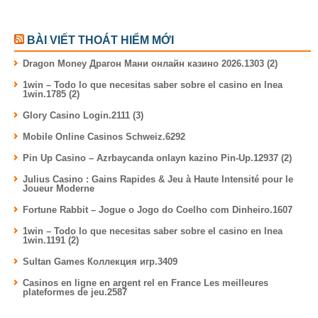
BÀI VIẾT THOÁT HIỂM MỚI
Dragon Money Драгон Мани онлайн казино 2026.1303 (2)
1win – Todo lo que necesitas saber sobre el casino en lnea
1win.1785 (2)
Glory Casino Login.2111 (3)
Mobile Online Casinos Schweiz.6292
Pin Up Casino – Azrbaycanda onlayn kazino Pin-Up.12937 (2)
Julius Casino : Gains Rapides & Jeu à Haute Intensité pour le
Joueur Moderne
Fortune Rabbit – Jogue o Jogo do Coelho com Dinheiro.1607
1win – Todo lo que necesitas saber sobre el casino en lnea
1win.1191 (2)
Sultan Games Коллекция игр.3409
Casinos en ligne en argent rel en France Les meilleures
plateformes de jeu.2587