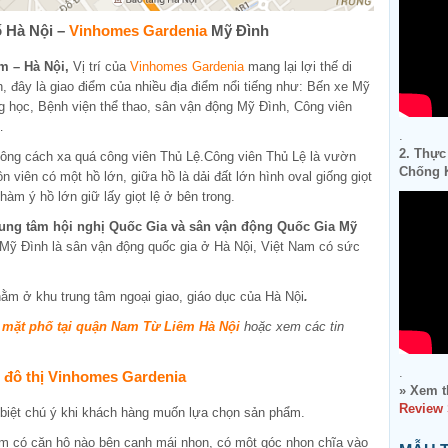
ố Hà Nội –
Vinhomes Gardenia
Mỹ Đình
m – Hà Nội,
Vị trí của
Vinhomes Gardenia
mang lại lợi thế di
n, đây là giao điểm của nhiều địa điểm nổi tiếng như: Bến xe Mỹ
g học, Bệnh viện thể thao, sân vận động Mỹ Đình, Công viên
…
.
2. Thực
ông cách xa quá công viên Thủ Lệ.Công viên Thủ Lệ là vườn
Chống K
 viên có một hồ lớn, giữa hồ là dải đất lớn hình oval giống giọt
àm ý hồ lớn giữ lấy giọt lệ ở bên trong.
ung tâm hội nghị Quốc Gia và sân vận động Quốc Gia Mỹ
Mỹ Đình là sân vận động quốc gia ở Hà Nội, Việt Nam có sức
ằm ở khu trung tâm ngoại giao, giáo dục của Hà Nội
.
 mặt phố tại quận Nam Từ Liêm Hà Nội
hoặc xem các tin
.
 đô thị Vinhomes Gardenia
» Xem t
Review
 biệt chú ý khi khách hàng muốn lựa chọn sản phẩm.
em có căn hộ nào bên cạnh mái nhọn, có một góc nhọn chĩa vào