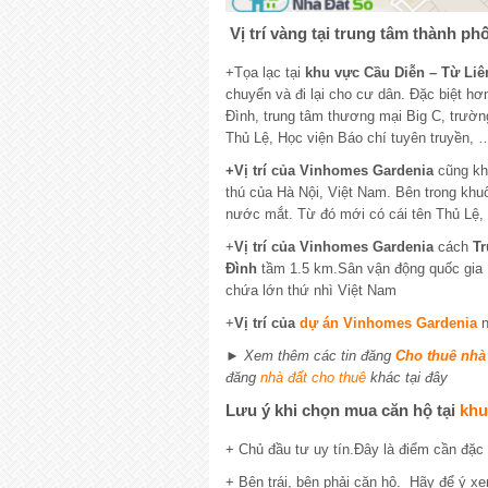
Vị trí vàng tại trung tâm thành ph
+Tọa lạc tại
khu vực Cầu Diễn – Từ Liê
chuyển và đi lại cho cư dân. Đặc biệt hơ
Đình, trung tâm thương mại Big C, trườn
Thủ Lệ, Học viện Báo chí tuyên truyền, 
+Vị trí của Vinhomes Gardenia
cũng kh
thú của Hà Nội, Việt Nam. Bên trong khuôn
nước mắt. Từ đó mới có cái tên Thủ Lệ, h
+
Vị trí của Vinhomes Gardenia
cách
Tr
Đình
tầm 1.5 km.Sân vận động quốc gia 
chứa lớn thứ nhì Việt Nam
+
Vị trí của
dự án Vinhomes Gardenia
n
► Xem thêm các tin đăng
Cho thuê nhà
đăng
nhà đất cho thuê
khác tại đây
Lưu ý khi chọn mua căn hộ tại
khu
+ Chủ đầu tư uy tín.Đây là điểm cần đặc
+ Bên trái, bên phải căn hộ. Hãy để ý x