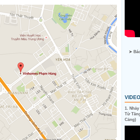
➤ Báo
VIDE
1. Nhảy
Từ Tầng
Cảng)