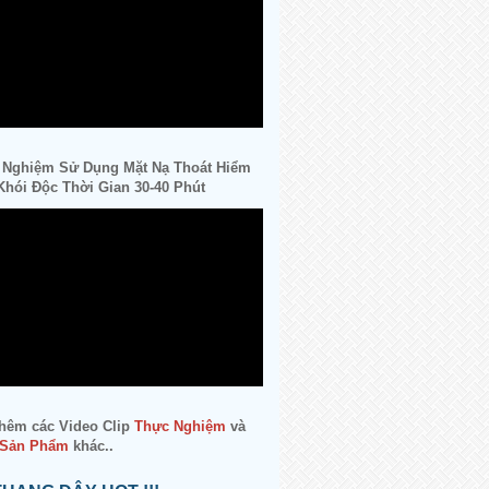
 Nghiệm Sử Dụng Mặt Nạ Thoát Hiểm
hói Độc Thời Gian 30-40 Phút
hêm các Video Clip
Thực Nghiệm
và
 Sản Phẩm
khác..