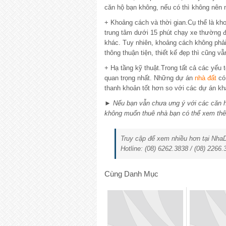
căn hộ bạn không, nếu có thì không nên
+ Khoảng cách và thời gian.Cụ thể là kh
trung tâm dưới 15 phút chạy xe thường đ
khác. Tuy nhiên, khoảng cách không phải 
thông thuận tiện, thiết kế đẹp thì cũng vẫ
+ Hạ tầng kỹ thuật.Trong tất cả các yếu 
quan trọng nhất. Những dự án
nhà đất
có 
thanh khoản tốt hơn so với các dự án kh
► Nếu bạn vẫn chưa ưng ý với các căn 
không muốn thuê nhà bạn có thể xem th
Truy cập để xem nhiều hơn tại Nh
Hotline: (08) 6262.3838 / (08) 2266.
Cùng Danh Mục