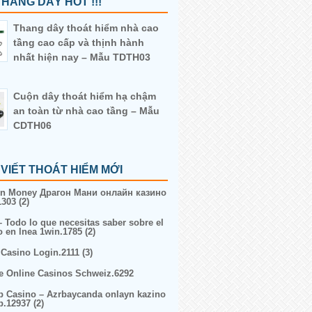
HANG DÂY HOT !!!
Thang dây thoát hiểm nhà cao
tầng cao cấp và thịnh hành
nhất hiện nay – Mẫu TDTH03
Cuộn dây thoát hiểm hạ chậm
an toàn từ nhà cao tầng – Mẫu
CDTH06
 VIẾT THOÁT HIỂM MỚI
n Money Драгон Мани онлайн казино
303 (2)
– Todo lo que necesitas saber sobre el
o en lnea 1win.1785 (2)
 Casino Login.2111 (3)
e Online Casinos Schweiz.6292
p Casino – Azrbaycanda onlayn kazino
p.12937 (2)