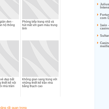
Juliu
Inten
Fortu
com D
giản đen -
Phòng bếp trang nhã và
căn hộ thông
hút mắt với gam màu trung
1win 
casin
tính
Sulta
Casin
meill
vẻ đẹp bất
Không gian sang trọng với
 thiết kế nội
những thiết kế trần nhà
ôi nhà trăm
bằng thạch cao
năng rất quan trọng