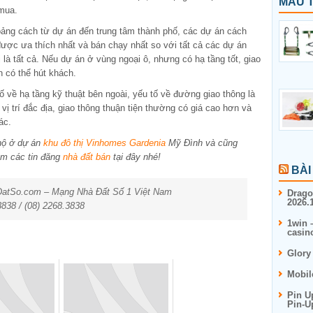
MẪU T
 mua.
oảng cách từ dự án đến trung tâm thành phố, các dự án cách
ược ưa thích nhất và bán chạy nhất so với tất cả các dự án
là tất cả. Nếu dự án ở vùng ngoại ô, nhưng có hạ tầng tốt, giao
n có thể hút khách.
tố về hạ tầng kỹ thuật bên ngoài, yếu tố về đường giao thông là
vị trí đắc địa, giao thông thuận tiện thường có giá cao hơn và
ác.
hộ ở dự án
khu đô thị Vinhomes Gardenia
Mỹ Đình và cũng
êm các tin đăng
nhà đất bán
tại đây nhé!
BÀI
aDatSo.com – Mạng Nhà Đất Số 1 Việt Nam
Drago
2026.1
3838 / (08) 2268.3838
1win 
casin
Glory
Mobil
Pin U
Pin-U