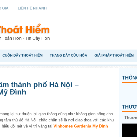
 GIÁ
LIÊN HỆ NHANH
CUỘN DÂY THOÁT HIỂM
THANG DÂY CỨU HỎA
GIẢI PHÁP THOÁT HIỂM
THÔNG
 tâm thành phố Hà Nội –
Mỹ Đình
THƯƠN
mang lại sự thuận lợi giao thông cũng như không gian sống cho
Thương
ung tâm thủ đô Hà Nội, chắc chắn sẽ là nơi giao thoa với các khu
hiểu đôi nét về vị trí vàng tại
Vinhomes Gardenia My Dinh