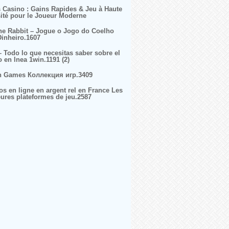
s Casino : Gains Rapides & Jeu à Haute
sité pour le Joueur Moderne
ne Rabbit – Jogue o Jogo do Coelho
inheiro.1607
– Todo lo que necesitas saber sobre el
o en lnea 1win.1191 (2)
n Games Коллекция игр.3409
os en ligne en argent rel en France Les
eures plateformes de jeu.2587