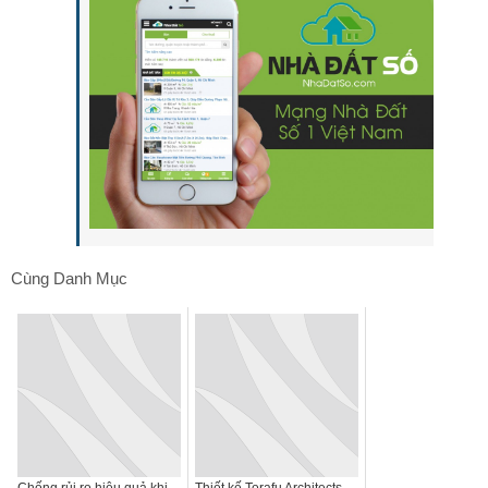
Cùng Danh Mục