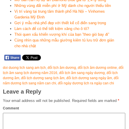
Những vùng đất miễn phí ở Mỹ dành cho người thiếu tiền
Vị trí vàng tại trung tâm thành phố Hà Nội – Vinhomes
Gardenia Mỹ Đình
Gợi ý mẫu nhà phố đẹp với thiết kế cổ điển sang trọng
Làm cách để có thể tiết kiệm xăng cho ô tô?
Thói quen xấu khiến vượng khí của bạn ”theo gió bay đi”
Cùng nhìn qua những mẫu giường kiêm tủ lưu trữ đơn giản
cho nhà chật
doi duong lich sang am lịch
,
đổi lịch âm dương
,
đổi lịch âm dương online
,
đổi
lịch âm sang lịch dương năm 2016
,
đổi lịch âm sang ngày dương
,
đổi lịch
dương âm
,
đổi lịch dương sang lịch âm
,
đổi lịch dương sang ngày âm
,
đổi
năm dương lịch sang năm can chi
,
đổi ngày dương lịch ra ngày can chi
Leave a Reply
Your email address will not be published.
Required fields are marked
*
Comment