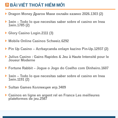
BÀI VIẾT THOÁT HIỂM MỚI
Dragon Money Драгон Мани онлайн казино 2026.1303 (2)
1win – Todo lo que necesitas saber sobre el casino en lnea
1win.1785 (2)
Glory Casino Login.2111 (3)
Mobile Online Casinos Schweiz.6292
Pin Up Casino – Azrbaycanda onlayn kazino Pin-Up.12937 (2)
Julius Casino : Gains Rapides & Jeu à Haute Intensité pour le
Joueur Moderne
Fortune Rabbit – Jogue o Jogo do Coelho com Dinheiro.1607
1win – Todo lo que necesitas saber sobre el casino en lnea
1win.1191 (2)
Sultan Games Коллекция игр.3409
Casinos en ligne en argent rel en France Les meilleures
plateformes de jeu.2587