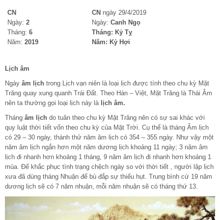
CN
CN
ngày 29/4/2019
Ngày:
2
Ngày:
Canh Ngọ
Tháng:
6
Tháng:
Kỷ Tỵ
Năm:
2019
Năm:
Kỷ Hợi
Lịch âm
Ngày
âm lịch
trong Lịch vạn niên là loại lịch được tính theo chu kỳ Mặt
Trăng quay xung quanh Trái Đất. Theo Hán – Việt, Mặt Trăng là Thái Âm
nên ta thường gọi loại lịch này là
lịch âm.
Tháng
âm lịch
do tuân theo chu kỳ Mặt Trăng nên có sự sai khác với
quy luật thời tiết vốn theo chu kỳ của Mặt Trời. Cụ thể là tháng Âm lịch
có 29 – 30 ngày, thành thử năm âm lịch có 354 – 355 ngày. Như vậy một
năm âm lịch ngắn hơn một năm dương lịch khoảng 11 ngày; 3 năm âm
lịch đi nhanh hơn khoảng 1 tháng, 9 năm âm lịch đi nhanh hơn khoảng 1
mùa. Để khắc phục tình trạng chệch ngày so với thời tiết , người lập lịch
xưa đã dùng tháng Nhuận để bù đắp sự thiếu hụt. Trung bình cứ 19 năm
dương lịch sẽ có 7 năm nhuận, mỗi năm nhuận sẽ có tháng thứ 13.