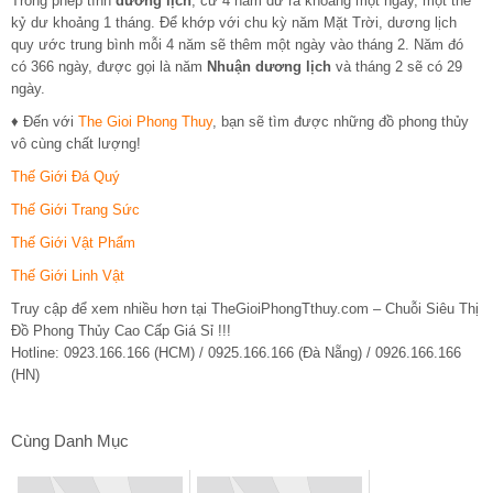
Trong phép tính
dương lịch
, cứ 4 năm dư ra khoảng một ngày, một thế
kỷ dư khoảng 1 tháng. Để khớp với chu kỳ năm Mặt Trời, dương lịch
quy ước trung bình mỗi 4 năm sẽ thêm một ngày vào tháng 2. Năm đó
có 366 ngày, được gọi là năm
Nhuận dương lịch
và tháng 2 sẽ có 29
ngày.
♦ Đến với
The Gioi Phong Thuy
, bạn sẽ tìm được những đồ phong thủy
vô cùng chất lượng!
Thế Giới Đá Quý
Thế Giới Trang Sức
Thế Giới Vật Phẩm
Thế Giới Linh Vật
Truy cập để xem nhiều hơn tại TheGioiPhongTthuy.com – Chuỗi Siêu Thị
Đồ Phong Thủy Cao Cấp Giá Sỉ !!!
Hotline: 0923.166.166 (HCM) / 0925.166.166 (Đà Nẵng) / 0926.166.166
(HN)
Cùng Danh Mục