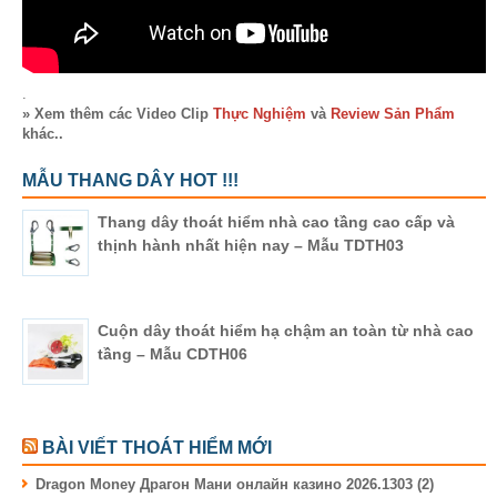
.
» Xem thêm các Video Clip
Thực Nghiệm
và
Review Sản Phẩm
khác..
MẪU THANG DÂY HOT !!!
Thang dây thoát hiểm nhà cao tầng cao cấp và
thịnh hành nhất hiện nay – Mẫu TDTH03
Cuộn dây thoát hiểm hạ chậm an toàn từ nhà cao
tầng – Mẫu CDTH06
BÀI VIẾT THOÁT HIỂM MỚI
Dragon Money Драгон Мани онлайн казино 2026.1303 (2)