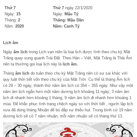
Thứ 7
Thứ 7
ngày 22/1/2020
Ngày:
15
Ngày:
Mậu Tý
Tháng:
2
Tháng:
Mậu Dần
Năm:
2020
Năm:
Canh Tý
Lịch âm
Ngày
âm lịch
trong Lịch vạn niên là loại lịch được tính theo chu kỳ Mặt
Trăng quay xung quanh Trái Đất. Theo Hán – Việt, Mặt Trăng là Thái Âm
nên ta thường gọi loại lịch này là
lịch âm.
Tháng
âm lịch
do tuân theo chu kỳ Mặt Trăng nên có sự sai khác với
quy luật thời tiết vốn theo chu kỳ của Mặt Trời. Cụ thể là tháng Âm lịch
có 29 – 30 ngày, thành thử năm âm lịch có 354 – 355 ngày. Như vậy một
năm âm lịch ngắn hơn một năm dương lịch khoảng 11 ngày; 3 năm âm
lịch đi nhanh hơn khoảng 1 tháng, 9 năm âm lịch đi nhanh hơn khoảng 1
mùa. Để khắc phục tình trạng chệch ngày so với thời tiết , người lập lịch
xưa đã dùng tháng Nhuận để bù đắp sự thiếu hụt. Trung bình cứ 19 năm
dương lịch sẽ có 7 năm nhuận, mỗi năm nhuận sẽ có tháng thứ 13.