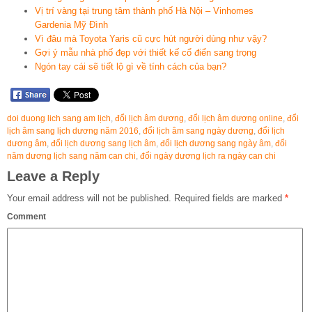
Vị trí vàng tại trung tâm thành phố Hà Nội – Vinhomes
Gardenia Mỹ Đình
Vì đâu mà Toyota Yaris cũ cực hút người dùng như vậy?
Gợi ý mẫu nhà phố đẹp với thiết kế cổ điển sang trọng
Ngón tay cái sẽ tiết lộ gì về tính cách của bạn?
doi duong lich sang am lịch
,
đổi lịch âm dương
,
đổi lịch âm dương online
,
đổi
lịch âm sang lịch dương năm 2016
,
đổi lịch âm sang ngày dương
,
đổi lịch
dương âm
,
đổi lịch dương sang lịch âm
,
đổi lịch dương sang ngày âm
,
đổi
năm dương lịch sang năm can chi
,
đổi ngày dương lịch ra ngày can chi
Leave a Reply
Your email address will not be published.
Required fields are marked
*
Comment