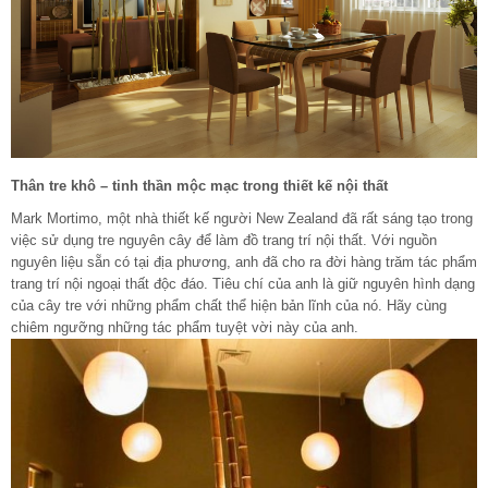
Thân tre khô – tinh thần mộc mạc trong thiết kế nội thất
Mark Mortimo, một nhà thiết kế người New Zealand đã rất sáng tạo trong
việc sử dụng tre nguyên cây để làm đồ trang trí nội thất. Với nguồn
nguyên liệu sẵn có tại địa phương, anh đã cho ra đời hàng trăm tác phẩm
trang trí nội ngoại thất độc đáo. Tiêu chí của anh là giữ nguyên hình dạng
của cây tre với những phẩm chất thể hiện bản lĩnh của nó. Hãy cùng
chiêm ngưỡng những tác phẩm tuyệt vời này của anh.