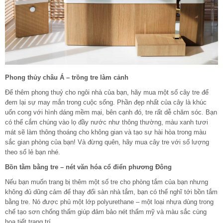
Phong thủy châu Á – trồng tre làm cảnh
Để thêm phong thuỷ cho ngôi nhà của bạn, hãy mua một số cây tre để
đem lại sự may mắn trong cuộc sống. Phần đẹp nhất của cây là khúc
uốn cong với hình dáng mềm mại, bên cạnh đó, tre rất dễ chăm sóc. Bạn
có thể cắm chúng vào lọ đầy nước như thông thường, màu xanh tươi
mát sẽ làm thông thoáng cho không gian và tạo sự hài hòa trong màu
sắc gian phòng của bạn! Và đừng quên, hãy mua cây tre với số lượng
theo số lẻ bạn nhé.
Bồn tằm bằng tre – nét văn hóa cổ điển phương Đông
Nếu bạn muốn trang bị thêm một số tre cho phòng tắm của bạn nhưng
không đủ dũng cảm để thay đổi sàn nhà tắm, bạn có thể nghĩ tới bồn tắm
bằng tre. Nó được phủ một lớp polyurethane – một loại nhựa dùng trong
chế tạo sơn chống thấm giúp đảm bảo nét thẩm mỹ và màu sắc cùng
hoạ tiết trang trí.