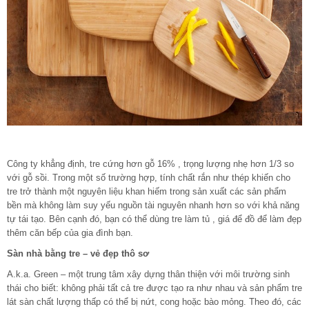
Công ty khẳng định, tre cứng hơn gỗ 16% , trọng lượng nhẹ hơn 1/3 so
với gỗ sồi. Trong một số trường hợp, tính chất rắn như thép khiến cho
tre trở thành một nguyên liệu khan hiếm trong sản xuất các sản phẩm
bền mà không làm suy yếu nguồn tài nguyên nhanh hơn so với khả năng
tự tái tạo. Bên cạnh đó, bạn có thể dùng tre làm tủ , giá để đồ để làm đẹp
thêm căn bếp của gia đình bạn.
Sàn nhà bằng tre – vẻ đẹp thô sơ
A.k.a. Green – một trung tâm xây dựng thân thiện với môi trường sinh
thái cho biết: không phải tất cả tre được tạo ra như nhau và sản phẩm tre
lát sàn chất lượng thấp có thể bị nứt, cong hoặc bào mỏng. Theo đó, các