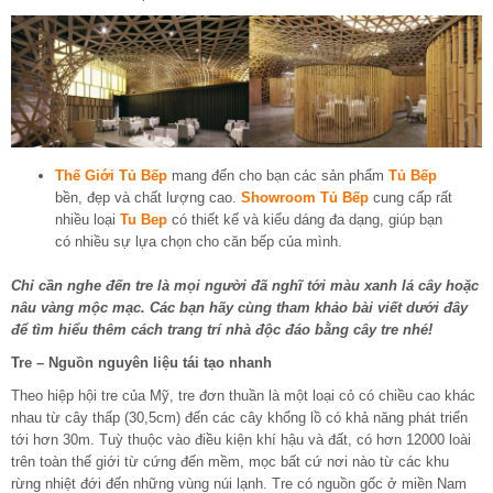
Thế Giới Tủ Bếp
mang đến cho bạn các sản phẩm
Tủ Bếp
bền, đẹp và chất lượng cao.
Showroom Tủ Bếp
cung cấp rất
nhiều loại
Tu Bep
có thiết kế và kiểu dáng đa dạng, giúp bạn
có nhiều sự lựa chọn cho căn bếp của mình.
Chỉ cần nghe đến tre là mọi người đã nghĩ tới màu xanh lá cây hoặc
nâu vàng mộc mạc. Các bạn hãy cùng tham khảo bài viết dưới đây
để tìm hiểu thêm cách trang trí nhà độc đáo bằng cây tre nhé!
Tre – Nguồn nguyên liệu tái tạo nhanh
Theo hiệp hội tre của Mỹ, tre đơn thuần là một loại cỏ có chiều cao khác
nhau từ cây thấp (30,5cm) đến các cây khổng lồ có khả năng phát triển
tới hơn 30m. Tuỳ thuộc vào điều kiện khí hậu và đất, có hơn 12000 loài
trên toàn thế giới từ cứng đến mềm, mọc bất cứ nơi nào từ các khu
rừng nhiệt đới đến những vùng núi lạnh. Tre có nguồn gốc ở miền Nam