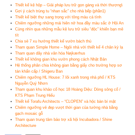
Thiết kế kệ hộp – Giải pháp lưu trữ gọn gàng và thời thượng\
Gợi ý cách trùng tu “nhan sắc” cho nhà bếp (phần1)
Thiết kế biệt thự sang trọng với tông màu cá tính
Chiêm ngưỡng những mái hiên nở hoa đầy màu sắc ở Hội An
Cùng nhìn qua những mẫu kệ lưu trữ siêu “độc” khiến bạn mê
tít
Chia sẻ 7 xu hướng thiết kế vườn bách thú
Tham quan Simple Home – Ngôi nhà với thiết kế 4 chân kỳ lạ
Tham quan dãy nhà văn hóa Nøjkærhus
Thiết kế không gian khu vườn phong cách Nhật Bản
Hệ thống phân chia không gian bằng giấy cho trường hợp sơ
tán khẩn cấp / Shigeru Ban
Chiêm ngưỡng HL House: 7 lõi xanh trong nhà phố / KTS
Nguyễn Quý Nhơn
Tham quan khu khảo cổ học 18 Hoàng Diệu: Dòng sông cổ /
KTS Phạm Trung Hiếu
Thiết kế Torafu Architects – “CLOPEN” và hộc bàn bí mật
Chiêm ngưỡng vẻ đẹp vượt thời gian của tường nhà bằng
gạch mosaic gỗ
Tham quan trung tâm bảo trợ xã hội Incubadora / Shine
Architecture