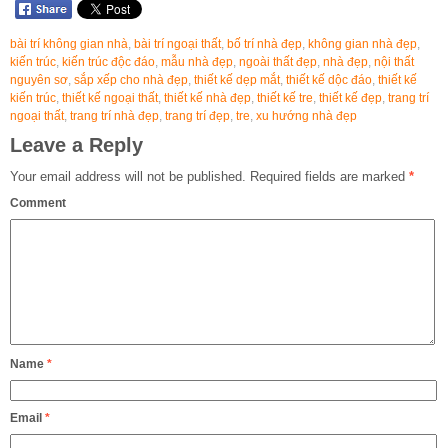
bài trí không gian nhà
,
bài trí ngoại thất
,
bố trí nhà đẹp
,
không gian nhà đẹp
,
kiến trúc
,
kiến trúc độc đáo
,
mẫu nhà đẹp
,
ngoài thất đẹp
,
nhà đẹp
,
nội thất
nguyên sơ
,
sắp xếp cho nhà đẹp
,
thiết kế dẹp mắt
,
thiết kế dộc đáo
,
thiết kế
kiến trúc
,
thiết kế ngoại thất
,
thiết kế nhà đẹp
,
thiết kế tre
,
thiết kế đẹp
,
trang trí
ngoại thất
,
trang trí nhà đẹp
,
trang trí đẹp
,
tre
,
xu hướng nhà đẹp
Leave a Reply
Your email address will not be published.
Required fields are marked
*
Comment
Name
*
Email
*