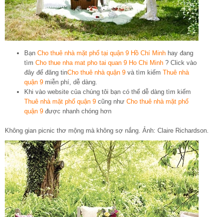
Bạn
Cho thuê nhà mặt phố tại quận 9 Hồ Chí Minh
hay đang
tìm
Cho thue nha mat pho tai quan 9 Ho Chi Minh
? Click vào
đây để đăng tin
Cho thuê nhà quận 9
và tìm kiếm
Thuê nhà
quận 9
miễn phí, dễ dàng.
Khi vào website của chúng tôi bạn có thể dễ dàng tìm kiếm
Thuê nhà mặt phố quận 9
cũng như
Cho thuê nhà mặt phố
quận 9
được nhanh chóng hơn
Không gian picnic thơ mộng mà không sợ nắng. Ảnh: Claire Richardson.