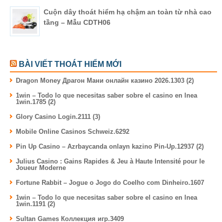
Cuộn dây thoát hiểm hạ chậm an toàn từ nhà cao
tầng – Mẫu CDTH06
BÀI VIẾT THOÁT HIỂM MỚI
Dragon Money Драгон Мани онлайн казино 2026.1303 (2)
1win – Todo lo que necesitas saber sobre el casino en lnea
1win.1785 (2)
Glory Casino Login.2111 (3)
Mobile Online Casinos Schweiz.6292
Pin Up Casino – Azrbaycanda onlayn kazino Pin-Up.12937 (2)
Julius Casino : Gains Rapides & Jeu à Haute Intensité pour le
Joueur Moderne
Fortune Rabbit – Jogue o Jogo do Coelho com Dinheiro.1607
1win – Todo lo que necesitas saber sobre el casino en lnea
1win.1191 (2)
Sultan Games Коллекция игр.3409