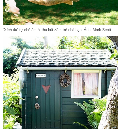
“Xích đu” tự chế êm ái thu hút đám trẻ nhà bạn. Ảnh: Mark Scott.