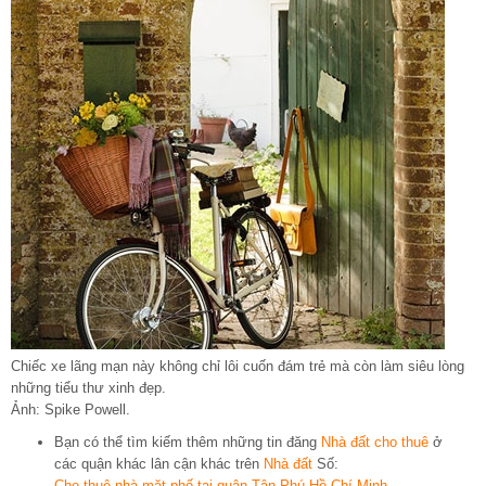
Chiếc xe lãng mạn này không chỉ lôi cuốn đám trẻ mà còn làm siêu lòng
những tiểu thư xinh đẹp.
Ảnh: Spike Powell.
Bạn có thể tìm kiếm thêm những tin đăng
Nhà đất cho thuê
ở
các quận khác lân cận khác trên
Nhà đất
Số:
Cho thuê nhà mặt phố tại quận Tân Phú Hồ Chí Minh