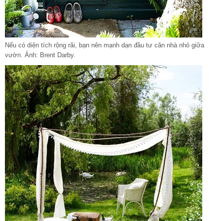
Nếu có diện tích rộng rãi, bạn nên mạnh dạn đầu tư căn nhà nhỏ giữa
vườn. Ảnh: Brent Darby.