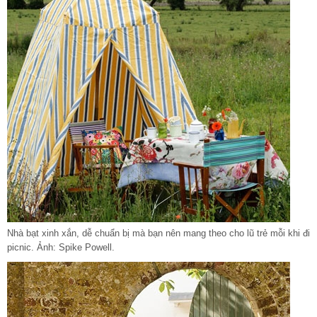
Nhà bạt xinh xắn, dễ chuẩn bị mà bạn nên mang theo cho lũ trẻ mỗi khi đi
picnic. Ảnh: Spike Powell.