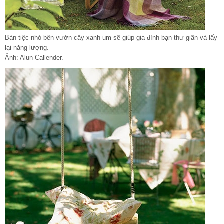
Bàn tiệc nhỏ bên vườn cây xanh um sẽ giúp gia đình bạn thư giãn và lấy
lại năng lượng.
Ảnh: Alun Callender.