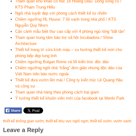
Tham quan khu khảo cổ học 18 Hoàng Diệu: Dòng sông cổ /
KTS Phạm Trung Hiếu
Ngôi nhà tuyệt đẹp với phong cách thiết kế tự nhiên
Chiêm ngưỡng HL House: 7 lõi xanh trong nhà phố / KTS
Nguyễn Quý Nhơn
Cận cảnh mẫu biệt thự cao cấp với 4 phòng ngủ rộng “bất tận”
Tham quan trung tâm bảo trợ xã hội Incubadora / Shine
Architecture
Thiết kế trang trí cửa kính màu – xu hướng thiết kế mới cho
phòng bếp đẹp lung linh
Chiêm ngưỡng Bulgari Rome và lối kiến trúc độc đáo
Chiêm ngưỡng ngôi nhà “trắng” đơn giản nhưng độc đáo của
Việt Nam trên báo nước ngoài
Thiết kế đưa vườn lên mái / Công ty kiến trúc Lê Quang Hậu
và cộng sự
Tham quan nhà hàng theo phong cách trại giam
Ý tưởng thiết kế khuôn viên mới của facebook tại Menlo Park
thiết kế không gian vườn
,
thiết kế khu vực nghỉ ngơi
,
thiết kế vườn
,
vườn xanh
Leave a Reply