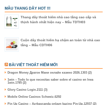
MẪU THANG DÂY HOT !!!
Thang dây thoát hiểm nhà cao tầng cao cấp và
thịnh hành nhất hiện nay – Mẫu TDTH03
Cuộn dây thoát hiểm hạ chậm an toàn từ nhà cao
tầng – Mẫu CDTH06
BÀI VIẾT THOÁT HIỂM MỚI
Dragon Money Драгон Мани онлайн казино 2026.1303 (2)
1win – Todo lo que necesitas saber sobre el casino en lnea
1win.1785 (2)
Glory Casino Login.2111 (3)
Mobile Online Casinos Schweiz.6292
Pin Up Casino – Azrbaycanda onlayn kazino Pin-Up.12937 (2)