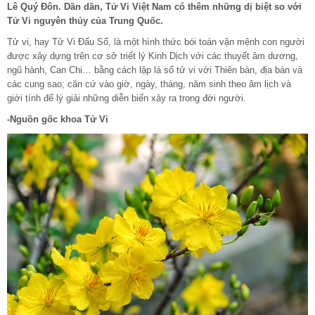
Lê Quý Đôn. Dần dần, Tử Vi Việt Nam có thêm những dị biệt so với
Tử Vi nguyên thủy của Trung Quốc.
Tử vi, hay Tử Vi Đẩu Số, là một hình thức bói toán vận mệnh con người
được xây dựng trên cơ sở triết lý Kinh Dịch với các thuyết âm dương,
ngũ hành, Can Chi… bằng cách lập lá số tử vi với Thiên bàn, địa bàn và
các cung sao; căn cứ vào giờ, ngày, tháng, năm sinh theo âm lịch và
giới tính để lý giải những diễn biến xảy ra trong đời người.
-Nguồn gốc khoa Tử Vi