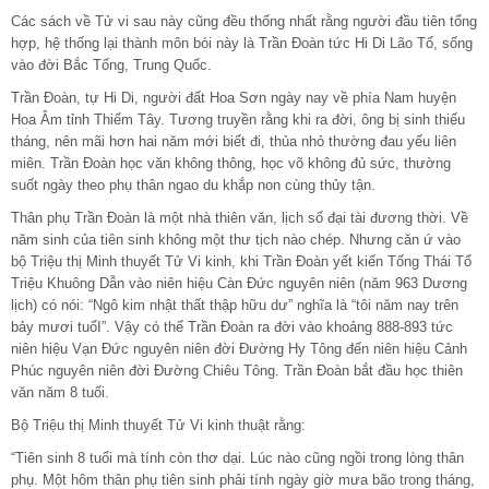
Các sách về Tử vi sau này cũng đều thống nhất rằng người đầu tiên tổng
hợp, hệ thống lại thành môn bói này là Trần Đoàn tức Hi Di Lão Tổ, sống
vào đời Bắc Tống, Trung Quốc.
Trần Đoàn, tự Hi Di, người đất Hoa Sơn ngày nay về phía Nam huyện
Hoa Âm tỉnh Thiểm Tây. Tương truyền rằng khi ra đời, ông bị sinh thiếu
tháng, nên mãi hơn hai năm mới biết đi, thủa nhỏ thường đau yếu liên
miên. Trần Đoàn học văn không thông, học võ không đủ sức, thường
suốt ngày theo phụ thân ngao du khắp non cùng thủy tận.
Thân phụ Trần Đoàn là một nhà thiên văn, lịch số đại tài đương thời. Về
năm sinh của tiên sinh không một thư tịch nào chép. Nhưng căn ứ vào
bộ Triệu thị Minh thuyết Tử Vi kinh, khi Trần Đoàn yết kiến Tống Thái Tổ
Triệu Khuông Dẫn vào niên hiệu Càn Đức nguyên niên (năm 963 Dương
lịch) có nói: “Ngô kim nhật thất thập hữu dư” nghĩa là “tôi năm nay trên
bảy mươi tuổI”. Vậy có thể Trần Đoàn ra đời vào khoảng 888-893 tức
niên hiệu Vạn Đức nguyên niên đời Đường Hy Tông đến niên hiệu Cảnh
Phúc nguyên niên đời Đường Chiêu Tông. Trần Đoàn bắt đầu học thiên
văn năm 8 tuổi.
Bộ Triệu thị Minh thuyết Tử Vi kinh thuật rằng:
“Tiên sinh 8 tuổi mà tính còn thơ dại. Lúc nào cũng ngồi trong lòng thân
phụ. Một hôm thân phụ tiên sinh phải tính ngày giờ mưa bão trong tháng,