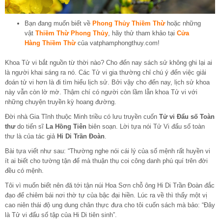
Bạn đang muốn biết về
Phong Thủy Thiềm Thừ
hoặc những
vật
Thiềm Thừ Phong Thủy
, hãy thử tham khảo tại
Cửa
Hàng Thiềm Thừ
của vatphamphongthuy.com!
Khoa Tử vi bắt nguồn từ thời nào? Cho đến nay sách sử không ghi lại ai
là người khai sáng ra nó. Các Tử vi gia thường chỉ chú ý đến việc giải
đoán tử vi hơn là đi tìm hiểu lịch sử. Bởi vậy cho đến nay, lịch sử khoa
này vẫn còn lờ mờ. Thậm chí có người còn lầm lẫn khoa Tử vi với
những chuyện truyền kỳ hoang đường.
Đời nhà Gia Tĩnh thuộc Minh triều có lưu truyền cuốn
Tử vi Đẩu số Toàn
thư
do tiến sĩ
La Hồng Tiên
biên soạn. Lời tựa nói Tử Vi đẩu số toàn
thư là của tác giả
Hi Di Trần Đoàn
.
Bài tựa viết như sau: “Thường nghe nói cái lý của số mệnh rất huyền vi
ít ai biết cho tường tận để mà thuận thụ coi công danh phú quí trên đời
đều có mệnh.
Tôi vì muốn biết nên đă tới tận núi Hoa Sơn chỗ ông Hi Di Trần Đoàn đắc
đạo để chiêm bái nơi thờ tự của bậc đại hiền. Lúc ra về thì thấy một vị
cao niên thái độ ung dung chân thực đưa cho tôi cuốn sách mà bảo: “Đây
là Tử vi đẩu số tập của Hi Di tiên sinh”.