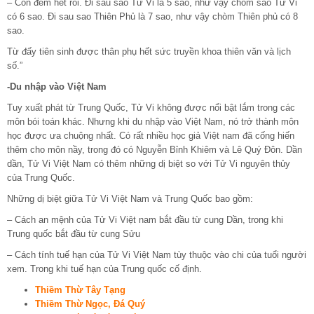
– Con đếm hết rồi. Đi sau sao Tử Vi là 5 sao, như vậy chòm sao Tử Vi
có 6 sao. Đi sau sao Thiên Phủ là 7 sao, như vậy chòm Thiên phủ có 8
sao.
Từ đấy tiên sinh được thân phụ hết sức truyền khoa thiên văn và lịch
số.”
-Du nhập vào Việt Nam
Tuy xuất phát từ Trung Quốc, Tử Vi không được nổi bật lắm trong các
môn bói toán khác. Nhưng khi du nhập vào Việt Nam, nó trở thành môn
học được ưa chuộng nhất. Có rất nhiều học giả Việt nam đã cống hiến
thêm cho môn nầy, trong đó có Nguyễn Bỉnh Khiêm và Lê Quý Đôn. Dần
dần, Tử Vi Việt Nam có thêm những dị biệt so với Tử Vi nguyên thủy
của Trung Quốc.
Những dị biệt giữa Tử Vi Việt Nam và Trung Quốc bao gồm:
– Cách an mệnh của Tử Vi Việt nam bắt đầu từ cung Dần, trong khi
Trung quốc bắt đầu từ cung Sửu
– Cách tính tuế hạn của Tử Vi Việt Nam tùy thuộc vào chi của tuổi người
xem. Trong khi tuế hạn của Trung quốc cố định.
Thiềm Thừ Tây Tạng
Thiềm Thừ Ngọc, Đá Quý