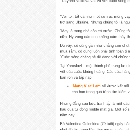
Tatyana Volkova vất vả với cuộc sống 
“Với tôi, tất cả như một cơn ác mộng vậ
trợ sang Ukraine. Nhưng chúng tôi là ngư
“May là trong nhà còn có vườn. Chúng tôi
nữa. Hy vọng các con không cảm thấy thiệ
Dù vậy, cô cũng gần như chẳng còn chút 
mua sắm, cô cũng luôn phải tính toán tỉ 
“Cuộc sống chẳng hề dễ dàng với chúng tô
Tại Yaroslavl – một thành phố trung lưu t
vết của cuộc khủng hoảng. Các cửa hàng
bận rộn và tấp nập.
Mang Viec Lam
sẽ được kết nối 
cho bạn trong quá trình tìm kiếm v
Nhưng đằng sau bức tranh ấy là một câ
hậu quả từ đồng rouble mất giá. Một số 
năm nay.
Bà Valentina Golenkina (79 tuổi) ngày nào
phút để tới trung tâm thương mại này, v