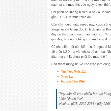
nào, và chỉ mua thịt vào ngày lễ lớn thôi”
Hai phần ba lương hưu của bà đã đổ vào h
gần 2 USD để mua thức ăn.
Còn với người giàu nước này, cuộc sống
Yurgeneva – Giám đốc kinh doanh tại Kni
đây có thời gian hoàn thành lâu hơn. “P
giờ đây, họ cũng chẳng có tâm trạng đi 
Cô cho biết một căn biệt thự ở ngoại ô 
19 triệu USD mà vẫn chưa có ai mua. Như
đâu, mà chỉ là chưa phải lúc mua thôi”.
Cần thêm thông tin về các việc làm cũn
Tin Tức Việc Làm
Việc Làm
Người Tìm Việc
Truy cập để xem nhiều hơn tại Ma
Việc Nhanh 24H
Hotline: (028) 2222 2236 / (08) 226