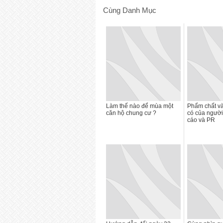
Cùng Danh Mục
Làm thế nào để mùa một
Phẩm chất và
căn hộ chung cư ?
có của ngườ
cáo và PR