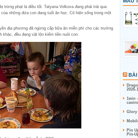
MẪU T
ị trừng phạt là điều tốt. Tatyana Volkova đang phải trải qua
 của những đứa con đang tuổi ăn học. Cô hiện sống trong một
quyền địa phương đã ngừng cấp bữa ăn miễn phí cho các trường
 khác, đều đang vật lộn kiếm tiền nuôi con.
BÀI
Drago
2026.1
1win 
casin
Glory
Mobil
Pin U
Pin-U