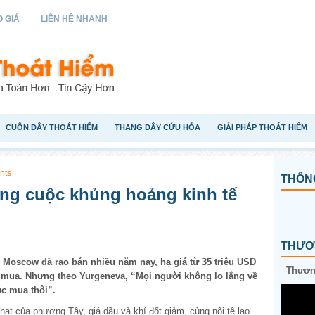
 GIÁ
LIÊN HỆ NHANH
CUỘN DÂY THOÁT HIỂM
THANG DÂY CỨU HỎA
GIẢI PHÁP THOÁT HIỂM
nts
THÔNG
ong cuộc khủng hoảng kinh tế
THƯƠN
ô Moscow đã rao bán nhiều năm nay, hạ giá từ 35 triệu USD
Thương
 mua. Nhưng theo Yurgeneva, “Mọi người không lo lắng về
úc mua thôi”.
phạt của phương Tây, giá dầu và khí đốt giảm, cùng nội tệ lao