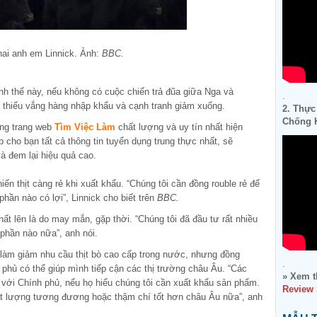
hai anh em Linnick. Ảnh:
BBC.
h thế này, nếu không có cuộc chiến trả đũa giữa Nga và
.
a thiếu vắng hàng nhập khẩu và cạnh tranh giảm xuống.
2. Thực
Chống K
ững trang web
Tìm Việc Làm
chất lượng và uy tín nhất hiện
p cho bạn tất cả thông tin tuyển dụng trung thực nhất, sẽ
à đem lại hiệu quả cao.
ến thịt càng rẻ khi xuất khẩu. “Chúng tôi cần đồng rouble rẻ để
hần nào có lợi”, Linnick cho biết trên
BBC.
ất lên là do may mắn, gặp thời. “Chúng tôi đã đầu tư rất nhiều
phần nào nữa”, anh nói.
ể làm giảm nhu cầu thịt bò cao cấp trong nước, nhưng đồng
.
h phủ có thể giúp mình tiếp cận các thị trường châu Âu. “Các
» Xem t
 với Chính phủ, nếu họ hiểu chúng tôi cần xuất khẩu sản phẩm.
Review
t lượng tương đương hoặc thậm chí tốt hơn châu Âu nữa”, anh