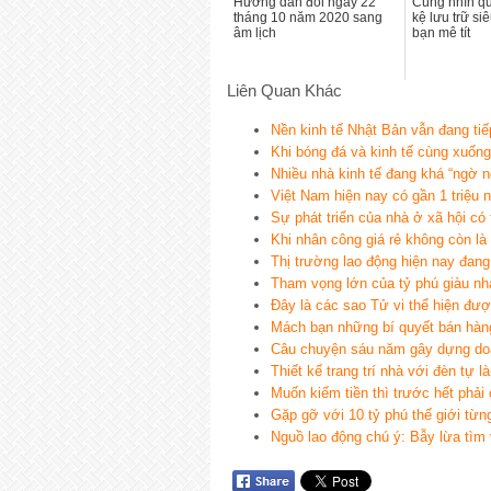
Hướng dẫn đổi ngày 22
Cùng nhìn q
tháng 10 năm 2020 sang
kệ lưu trữ si
âm lịch
bạn mê tít
Liên Quan Khác
Nền kinh tế Nhật Bản vẫn đang tiế
Khi bóng đá và kinh tế cùng xuống
Nhiều nhà kinh tế đang khá “ngờ 
Việt Nam hiện nay có gần 1 triệu 
Sự phát triển của nhà ở xã hội có
Khi nhân công giá rẻ không còn là 
Thị trường lao động hiện nay đan
Tham vọng lớn của tỷ phú giàu nh
Đây là các sao Tử vi thể hiện đượ
Mách bạn những bí quyết bán hàng
Câu chuyện sáu năm gây dựng doa
Thiết kế trang trí nhà với đèn tự là
Muốn kiếm tiền thì trước hết phải
Gặp gỡ với 10 tỷ phú thế giới từng
Nguồ lao động chú ý: Bẫy lừa tìm 