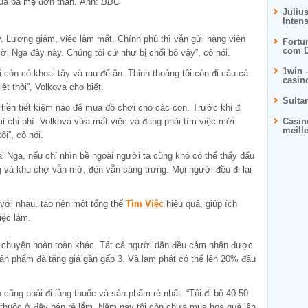
của bà mẹ đơn thân. Ảnh:
BBC
Juliu
Inten
y. Lương giảm, việc làm mất. Chính phủ thì vẫn gửi hàng viện
Fortu
com D
ời Nga đây này. Chúng tôi cứ như bị chối bỏ vậy”, cô nói.
1win 
 còn có khoai tây và rau để ăn. Thỉnh thoảng tôi còn đi câu cá
casin
t thòi”, Volkova cho biết.
Sulta
tiền tiết kiệm nào để mua đồ chơi cho các con. Trước khi đi
mỉ chi phí. Volkova vừa mất việc và đang phải tìm việc mới.
Casin
meill
i”, cô nói.
ại Nga, nếu chỉ nhìn bề ngoài người ta cũng khó có thể thấy dấu
 và khu chợ vẫn mở, đèn vẫn sáng trưng. Mọi người đều đi lại
với nhau, tạo nên một tổng thể
Tìm Việc
hiệu quả, giúp ích
iệc làm.
u chuyện hoàn toàn khác. Tất cả người dân đều cảm nhận được
sản phẩm đã tăng giá gần gấp 3. Và lạm phát có thể lên 20% đầu
 cũng phải đi lùng thuốc và sản phẩm rẻ nhất. “Tôi đi bộ 40-50
ì thuốc ở đây bán rẻ lắm. Năm nay tôi còn chưa mua hoa quả lần