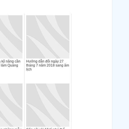
 kỹ năng cần
Hướng dẫn đổi ngày 27
i làm Quảng
tháng 7 năm 2018 sang âm
lịch