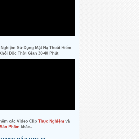
 Nghiệm Sử Dụng Mặt Nạ Thoát Hiểm
hói Độc Thời Gian 30-40 Phút
hêm các Video Clip
Thực Nghiệm
và
 Sản Phẩm
khác..