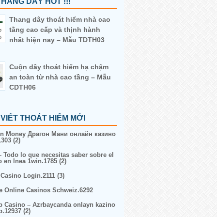
HANG DÂY HOT !!!
Thang dây thoát hiểm nhà cao
tầng cao cấp và thịnh hành
nhất hiện nay – Mẫu TDTH03
Cuộn dây thoát hiểm hạ chậm
an toàn từ nhà cao tầng – Mẫu
CDTH06
 VIẾT THOÁT HIỂM MỚI
n Money Драгон Мани онлайн казино
303 (2)
– Todo lo que necesitas saber sobre el
o en lnea 1win.1785 (2)
 Casino Login.2111 (3)
e Online Casinos Schweiz.6292
p Casino – Azrbaycanda onlayn kazino
p.12937 (2)