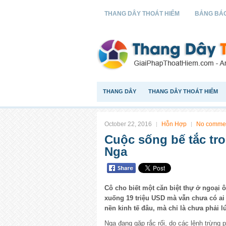
THANG DÂY THOÁT HIỂM
BẢNG BÁO
THANG DÂY
THANG DÂY THOÁT HIỂM
October 22, 2016
Hỗn Hợp
No comme
Cuộc sống bế tắc tr
Nga
Cô cho biết một căn biệt thự ở ngoại 
xuống 19 triệu USD mà vẫn chưa có ai
nền kinh tế đâu, mà chỉ là chưa phải l
Nga đang gặp rắc rối, do các lệnh trừng 