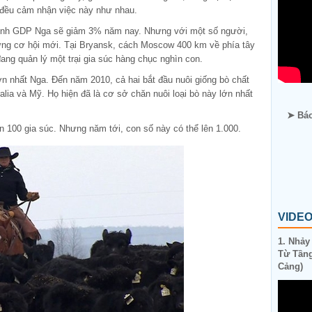
 đều cảm nhận việc này như nhau.
ịnh GDP Nga sẽ giảm 3% năm nay. Nhưng với một số người,
ng cơ hội mới. Tại Bryansk, cách Moscow 400 km về phía tây
ang quản lý một trại gia súc hàng chục nghìn con.
lớn nhất Nga. Đến năm 2010, cả hai bắt đầu nuôi giống bò chất
lia và Mỹ. Họ hiện đã là cơ sở chăn nuôi loại bò này lớn nhất
➤ Báo
n 100 gia súc. Nhưng năm tới, con số này có thể lên 1.000.
VIDE
1. Nhảy
Từ Tầng
Cảng)