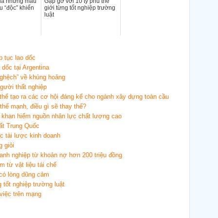
ua những mẫu
Gặp gỡ với 10 tỷ phú thế
êu “độc” khiến
giới từng tốt nghiệp trường
luật
p tục lao dốc
 dốc tại Argentina
nghệch” về khủng hoảng
người thất nghiệp
 thể tạo ra các cơ hội đáng kể cho ngành xây dựng toàn cầu
thế mạnh, điều gì sẽ thay thế?
g khan hiếm nguồn nhân lực chất lượng cao
ất Trung Quốc
c tài lược kinh doanh
 giỏi
nh nghiệp từ khoản nợ hơn 200 triệu đồng
m từ vật liệu tái chế
 có lòng dũng cảm
 tốt nghiệp trường luật
việc trên mạng