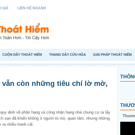
 GIÁ
LIÊN HỆ NHANH
CUỘN DÂY THOÁT HIỂM
THANG DÂY CỨU HỎA
GIẢI PHÁP THOÁT HIỂM
THÔNG
vẫn còn những tiêu chí lờ mờ,
THƯƠN
quy định về phân hạng và công nhận hạng nhà chung cư ra lấy
Thương
ch sạn đã khiến không ít người tò mò, quan tâm, nhưng những
 ra nhiều tranh cãi.