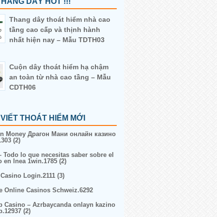
HANG DÂY HOT !!!
Thang dây thoát hiểm nhà cao
tầng cao cấp và thịnh hành
nhất hiện nay – Mẫu TDTH03
Cuộn dây thoát hiểm hạ chậm
an toàn từ nhà cao tầng – Mẫu
CDTH06
 VIẾT THOÁT HIỂM MỚI
n Money Драгон Мани онлайн казино
303 (2)
– Todo lo que necesitas saber sobre el
o en lnea 1win.1785 (2)
 Casino Login.2111 (3)
e Online Casinos Schweiz.6292
p Casino – Azrbaycanda onlayn kazino
p.12937 (2)