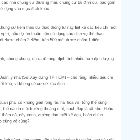
o các nhà chung cư thương mại, chung cư tái định cư, bao gồm
sử dụng vào mục đích khác.
chung cư kèm theo dự thảo thông tư này liệt kê các tiêu chí một
 vị trí, nếu dự án thuận tiện sử dụng các dịch vụ thể thao,
mét được chấm 2 điểm, trên 500 mét được chấm 1 điểm…
nh, chung chung, chưa rõ ràng, định tính nhiều hơn định lượng.
uản lý nhà (Sở Xây dựng TP HCM) – cho rằng, nhiều tiêu chí
rất khó, vì không có cơ sở xác định.
quan phải có không gian rộng rãi, hài hòa với tổng thể xung
i, thế nào là môi trường thoáng mát, sạch đẹp là rất khó. Hoặc
, thảm cỏ, cây xanh, đường dạo thiết kế đẹp, hoàn chỉnh.
ẹp cũng vô cùng?
o ánh sáng, các phòng tiếp xúc ánh sáng tự nhiên, hay tiêu chí