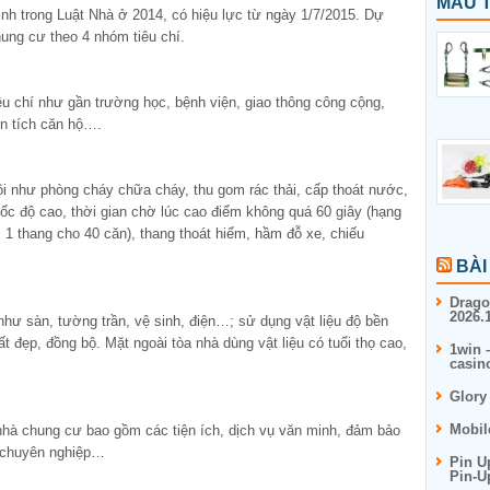
MẪU T
h trong Luật Nhà ở 2014, có hiệu lực từ ngày 1/7/2015. Dự
ung cư theo 4 nhóm tiêu chí.
êu chí như gần trường học, bệnh viện, giao thông công cộng,
ện tích căn hộ….
hội như phòng cháy chữa cháy, thu gom rác thải, cấp thoát nước,
ốc độ cao, thời gian chờ lúc cao điểm không quá 60 giây (hạng
: 1 thang cho 40 căn), thang thoát hiểm, hầm đỗ xe, chiếu
BÀI
Drago
2026.1
hư sàn, tường trần, vệ sinh, điện…; sử dụng vật liệu độ bền
t đẹp, đồng bộ. Mặt ngoài tòa nhà dùng vật liệu có tuổi thọ cao,
1win 
casin
Glory
Mobil
 nhà chung cư bao gồm các tiện ích, dịch vụ văn minh, đảm bảo
h chuyên nghiệp…
Pin U
Pin-U