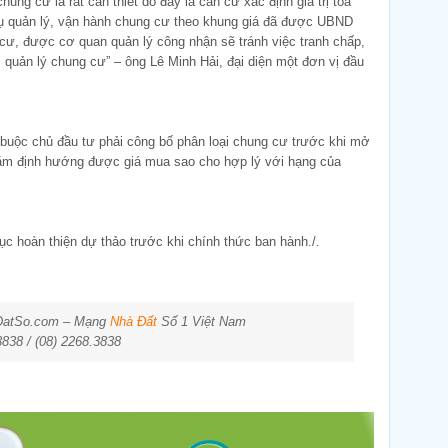
ng cư là rất cần thiết do đây là căn cứ xác định giá trị tòa
vụ quản lý, vận hành chung cư theo khung giá đã được UBND
cư, được cơ quan quản lý công nhận sẽ tránh việc tranh chấp,
, quản lý chung cư” – ông Lê Minh Hải, đại diện một đơn vị đầu
 buộc chủ đầu tư phải công bố phân loại chung cư trước khi mở
ằm định hướng được giá mua sao cho hợp lý với hạng của
ục hoàn thiện dự thảo trước khi chính thức ban hành./.
aDatSo.com – Mạng
Nhà Đất
Số 1 Việt Nam
3838 / (08) 2268.3838