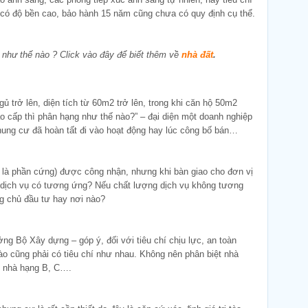
ệu có độ bền cao, bảo hành 15 năm cũng chưa có quy định cụ thể.
như thế nào ? Click vào đây để biết thêm về
nhà đất
.
ủ trở lên, diện tích từ 60m2 trở lên, trong khi căn hộ 50m2
cao cấp thì phân hạng như thế nào?” – đại diện một doanh nghiệp
hung cư đã hoàn tất đi vào hoạt động hay lúc công bố bán…
 là phần cứng) được công nhận, nhưng khi bàn giao cho đơn vị
g dịch vụ có tương ứng? Nếu chất lượng dịch vụ không tương
g chủ đầu tư hay nơi nào?
 Bộ Xây dựng – góp ý, đối với tiêu chí chịu lực, an toàn
o cũng phải có tiêu chí như nhau. Không nên phân biệt nhà
n nhà hạng B, C….