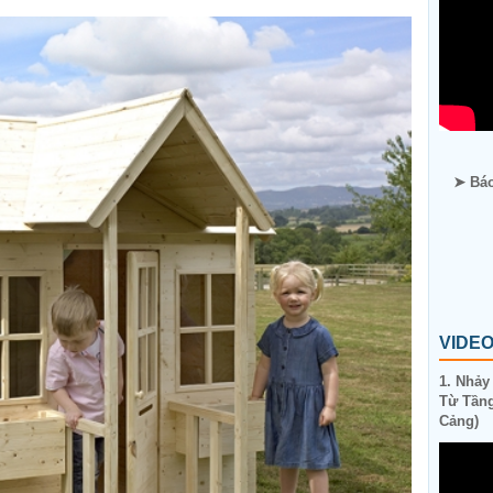
➤ Báo
VIDE
1. Nhảy
Từ Tầng
Cảng)