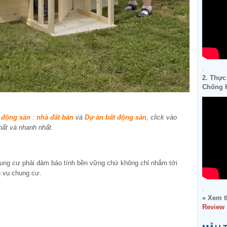
.
2. Thực
Chống K
 động sản
:
nhà đất bán
và
Dự án bất động sản
, click vào
hất và nhanh nhất.
hung cư phải đảm bảo tính bền vững chứ không chỉ nhắm tới
h vụ chung cư.
.
» Xem t
Review