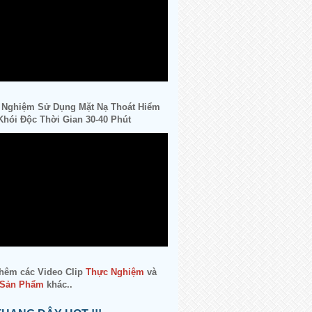
 Nghiệm Sử Dụng Mặt Nạ Thoát Hiểm
hói Độc Thời Gian 30-40 Phút
hêm các Video Clip
Thực Nghiệm
và
 Sản Phẩm
khác..