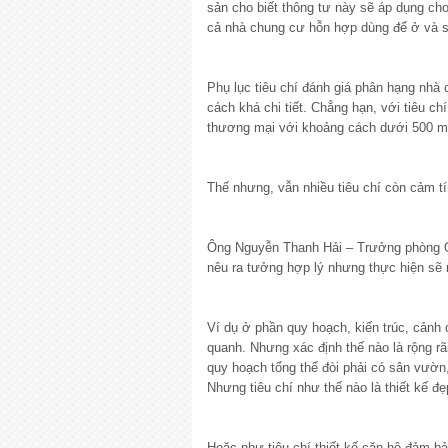
sản cho biết thông tư này sẽ áp dụng ch
cả nhà chung cư hỗn hợp dùng để ở và 
Phụ lục tiêu chí đánh giá phân hạng nhà 
cách khá chi tiết. Chẳng hạn, với tiêu chí
thương mại với khoảng cách dưới 500 
Thế nhưng, vẫn nhiều tiêu chí còn cảm tí
Ông Nguyễn Thanh Hải – Trưởng phòng Q
nêu ra tưởng hợp lý nhưng thực hiện sẽ 
Ví dụ ở phần quy hoạch, kiến trúc, cảnh 
quanh. Nhưng xác định thế nào là rộng rã
quy hoạch tổng thể đòi phải có sân vườn
Nhưng tiêu chí như thế nào là thiết kế đ
Hoặc như tiêu chí thiết kế căn hộ đảm bả