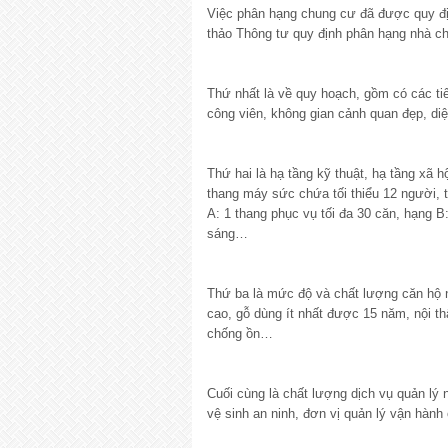
Việc phân hạng chung cư đã được quy địn
thảo Thông tư quy định phân hạng nhà ch
Thứ nhất là về quy hoạch, gồm có các ti
công viên, không gian cảnh quan đẹp, di
Thứ hai là hạ tầng kỹ thuật, hạ tầng xã 
thang máy sức chứa tối thiểu 12 người, t
A: 1 thang phục vụ tối đa 30 căn, hạng B
sáng…
Thứ ba là mức độ và chất lượng căn hộ n
cao, gỗ dùng ít nhất được 15 năm, nội thấ
chống ồn…
Cuối cùng là chất lượng dịch vụ quản lý
vệ sinh an ninh, đơn vị quản lý vận hàn