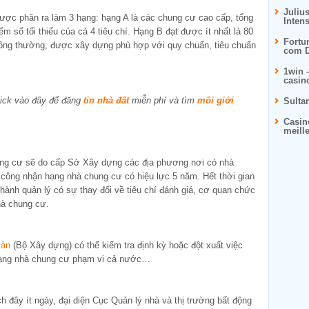
Juliu
được phân ra làm 3 hạng: hạng A là các chung cư cao cấp, tổng
Inten
m số tối thiểu của cả 4 tiêu chí. Hạng B đạt được ít nhất là 80
Fortu
thông thường, được xây dựng phù hợp với quy chuẩn, tiêu chuẩn
com D
1win 
casin
ick vào đây để đăng
tin nhà đất
miễn phí và tìm
môi giới
Sulta
Casin
meill
ung cư sẽ do cấp Sở Xây dựng các địa phương nơi có nhà
 công nhận hạng nhà chung cư có hiệu lực 5 năm. Hết thời gian
hành quản lý có sự thay đổi về tiêu chí đánh giá, cơ quan chức
hà chung cư.
sản
(Bộ Xây dựng) có thể kiểm tra định kỳ hoặc đột xuất việc
hạng nhà chung cư phạm vi cả nước…
h đây ít ngày, đại diện Cục Quản lý nhà và thị trường bất động