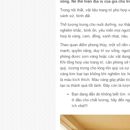
sống. Nó thể hiện địa vị của gia chủ tr
Trong nội thất, vật liệu trang trí phù hợ
sành sứ, bình đất.
Thổ tượng trưng cho nuôi dưỡng, sự thận
nghiêm khắc, bình ổn, yêu mến mọi người
hợp là vàng, cam, đồng, xanh nhạt, nâu
Theo quan điểm phong thủy, một số nền 
mạnh, quyền năng, duy trì sự sống, ngườ
phòng được sơn vàng hoặc các vật dụng t
Khi tổng hợp vào trang trí, căn phòng sẽ
quý, tượng trưng cho lòng tôn quý và sự
vàng kim loại tạo không khí nghiêm túc 
là màu kích thích. Màu vàng góp phần tíc
tạo ra thành quả tốt lành. Đây còn là tư
Bạn đang đắn đo không biết tìm n
ở đâu cho chất lượng, hãy đến n
ích nhé!!!