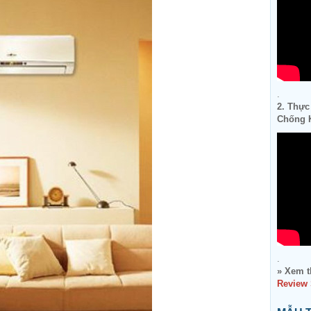
.
2. Thực
Chống K
.
» Xem t
Review