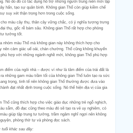
ng. Nó do đó có tác dụng hỗ trợ những người trung niên mới lập
 gây hấn, tạo sự quân bình. Không gian Thổ còn giúp kiềm chế
ó sự suy xét thận trọng hơn trong cuộc sống.
 cho màu cây thụ, thân cây vững chắc, có ý nghĩa tượng trưng
 đại thụ, gốc rễ bám sâu. Không gian Thổ rất hợp cho phòng
 tư tưởng tốt.
của nhóm màu Thổ mà không gian này không thích hợp cho
ây nên cảm giác uể oải, chán chường. Thổ cũng không khuyến
 phù hợp với những ngành nghề mới, không gian Thổ phù hợp
m điểm của ngôi nhà – được ví như là tâm điểm của trái đất là
i ra những gam màu trầm tối của không gian Thổ luôn tạo ra sức
sang trọng, tinh tế nên không gian Thổ thường được đưa vào
nh đạt nhất định trong cuộc sống. Nó thể hiện địa vị của gia
n Thổ cũng thích hợp cho việc giáo dục những trẻ ngỗ nghịch,
àu sẫm, đồ đạc cũng theo màu đó sẽ tạo ra vẻ uy nghiêm, có
à màu giúp tập trung tư tưởng, trầm ngâm nghĩ ngợi nên không
nguyện, phòng thờ tự và phòng đọc sách.
 tuổi khác sau đây: