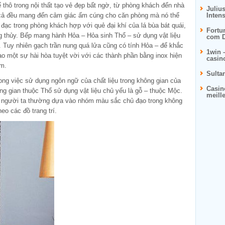
ể thô trong nội thất tạo vẻ đẹp bất ngờ, từ phòng khách đến nhà
Juliu
 cả đều mang đến cảm giác ấm cúng cho căn phòng mà nó thể
Inten
ạc trong phòng khách hợp với quẻ đại khí của lá bùa bát quái,
Fortu
ng thủy. Bếp mang hành Hỏa – Hỏa sinh Thổ – sử dụng vật liệu
com D
y. Tuy nhiên gạch trần nung quá lửa cũng có tính Hỏa – để khắc
1win 
ạo một sự hài hòa tuyệt vời với các thành phần bằng inox hiện
casin
im.
Sulta
rong việc sử dụng ngôn ngữ của chất liệu trong không gian của
Casin
ng gian thuộc Thổ sử dụng vật liệu chủ yếu là gỗ – thuộc Mộc.
meill
, người ta thường dựa vào nhóm màu sắc chủ đạo trong không
heo các đồ trang trí.