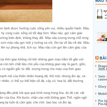
MẪU T
iềm lành được hưởng cuộc sống yên vui, nhiều quyền hành. Màu
, hy vọng cuộc sống sẽ tốt đẹp hơn. Màu nâu: gợi cảm giác
rường kiên định, không thay đổi. Màu nâu tượng trưng chỗ rừng
sơn màu nâu gợi một ý tưởng xa xôi, tồn tại về lâu về dài. Màu
 lên sự phong nhã, lịch sự. Màu nâu còn gợi lên cảm giác của
BÀI
 của thời gian không chỉ bởi những gam màu trầm tối gần với
à còn bởi chất liệu chủ yếu của không gian này là gạch, gốm,
Drago
ệu có nguồn gốc từ đất, tượng trưng cho màu của thời gian.
2026.1
mạnh mẽ của thiên nhiên hoang dã, thô mộc nhưng ấm áp, và
1win 
casin
ự nhiên, vì thế sự thể hiện về đá, cây cỏ, hoa lá, đất thường
Glory
ụng đều phải trải qua quá trình nung trong lửa, do đó các vật
Mobil
 ấm của lửa. Khi bước chân vào một không gian Thổ, ngôn ngữ
Pin U
ang lại luôn là cảm giác che chở, bao bọc và ấm áp.
Pin-U