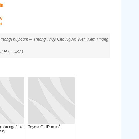
ìn
gọ
i
ogPhongThuy.com – Phong Thủy Cho Người Việt, Xem Phong
vid Ho – USA)
 sản ngoài kế
Toyota C-HR ra mắt
này