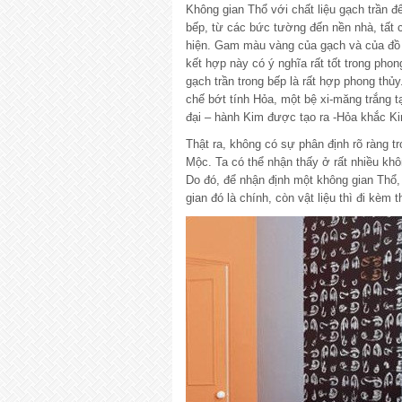
Không gian Thổ với chất liệu gạch trần đ
bếp, từ các bức tường đến nền nhà, tất
hiện. Gam màu vàng của gạch và của đồ đ
kết hợp này có ý nghĩa rất tốt trong pho
gạch trần trong bếp là rất hợp phong thủ
chế bớt tính Hỏa, một bệ xi-măng trắng t
đại – hành Kim được tạo ra -Hỏa khắc K
Thật ra, không có sự phân định rõ ràng t
Mộc. Ta có thể nhận thấy ở rất nhiều khô
Do đó, để nhận định một không gian Thổ
gian đó là chính, còn vật liệu thì đi kèm t