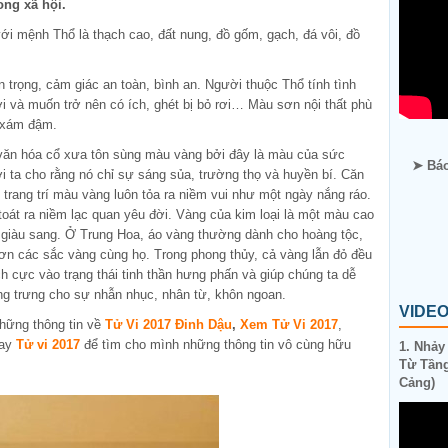
ong xã hội.
p với mệnh Thổ là thạch cao, đất nung, đồ gốm, gạch, đá vôi, đồ
 trọng, cảm giác an toàn, bình an. Người thuộc Thổ tính tình
 và muốn trở nên có ích, ghét bị bỏ rơi… Màu sơn nội thất phù
, xám đậm.
văn hóa cổ xưa tôn sùng màu vàng bởi đây là màu của sức
➤ Báo
i ta cho rằng nó chỉ sự sáng sủa, trường thọ và huyền bí. Căn
rang trí màu vàng luôn tỏa ra niềm vui như một ngày nắng ráo.
 toát ra niềm lạc quan yêu đời. Vàng của kim loại là một màu cao
 giàu sang. Ở Trung Hoa, áo vàng thường dành cho hoàng tộc,
hơn các sắc vàng cùng họ. Trong phong thủy, cả vàng lẫn đỏ đều
h cực vào trạng thái tinh thần hưng phấn và giúp chúng ta dễ
ợng trưng cho sự nhẫn nhục, nhân từ, khôn ngoan.
VIDE
hững thông tin về
Tử Vi 2017 Đinh Dậu
,
Xem Tử Vi 2017
,
gay
Tử vi 2017
để tìm cho mình những thông tin vô cùng hữu
1. Nhảy
Từ Tầng
Cảng)