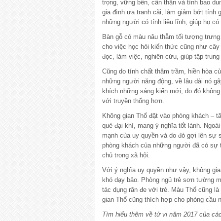
trọng, vững bền, cẩn thận và tình bao du
gia đình ưa tranh cãi, làm giảm bớt tính
những người có tính liều lĩnh, giúp họ c
Bàn gỗ có màu nâu thẫm tối tượng trưng
cho việc học hỏi kiến thức cũng như cây
đọc, làm việc, nghiên cứu, giúp tập trung
Cũng do tính chất thâm trầm, hiền hòa 
những người năng động, về lâu dài nó g
khích những sáng kiến mới, do đó không
với truyền thống hơn.
Không gian Thổ đặt vào phòng khách – tâ
quẻ đại khí, mang ý nghĩa tốt lành. Ngoà
mạnh của uy quyền và do đó gợi lên sự 
phòng khách của những người đã có sự thà
chủ trong xã hội.
Với ý nghĩa uy quyền như vậy, không gia
khó dạy bảo. Phòng ngủ trẻ sơn tường m
tác dụng răn đe với trẻ. Màu Thổ cũng l
gian Thổ cũng thích hợp cho phòng cầu 
Tìm hiểu thêm về tử vi năm 2017 của các