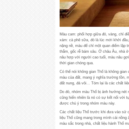
Màu cam: phối hợp giữa đỏ, vàng, chỉ đ
xám: cà phê sữa, đó là lúc mới khởi đầu
nặng nề, màu để chỉ một quan điểm lập t
thẳm, gốc rễ bám sâu. Ở châu Âu, nhà ở 
nâu hợp với người cao tuổi, màu nâu gợi
thời gian chóng qua.
Có thể nói không gian Thổ là không gian
màu của đất, mang ý nghĩa trường tồn, m
đất nung, đá vôi… Tóm lại là các chất li
Do đó, nhóm màu Thổ bị ảnh hưởng nét 
cũng hiển nhiên là nó có sự kết nối với t
được chú ý trong nhóm màu này.
Các chất liệu Thổ trước khi đưa vào sử d
liệu Thổ cũng mang trong mình cái nồng
màu sắc trong nhà, chất liệu hành Thổ m