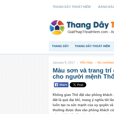
THANG DÂY THOÁT HIỂM
BẢNG BÁO
THANG DÂY
THANG DÂY THOÁT HIỂM
January 9, 2017
Hỗn Hợp
No commen
Màu sơn và trang tr
cho người mệnh Th
Không gian Thổ đặt vào phòng khách –
đất là quẻ đại khí, mang ý nghĩa tốt 
luôn tạo ra sức mạnh của uy quyền và 
thường được đưa vào phòng khách của