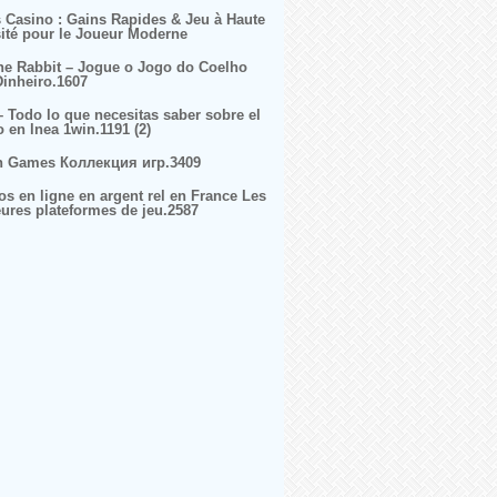
s Casino : Gains Rapides & Jeu à Haute
sité pour le Joueur Moderne
ne Rabbit – Jogue o Jogo do Coelho
inheiro.1607
– Todo lo que necesitas saber sobre el
o en lnea 1win.1191 (2)
n Games Коллекция игр.3409
os en ligne en argent rel en France Les
eures plateformes de jeu.2587