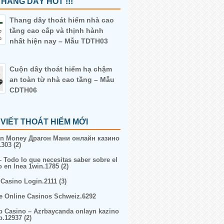
HANG DÂY HOT !!!
Thang dây thoát hiểm nhà cao
tầng cao cấp và thịnh hành
nhất hiện nay – Mẫu TDTH03
Cuộn dây thoát hiểm hạ chậm
an toàn từ nhà cao tầng – Mẫu
CDTH06
 VIẾT THOÁT HIỂM MỚI
n Money Драгон Мани онлайн казино
303 (2)
– Todo lo que necesitas saber sobre el
o en lnea 1win.1785 (2)
 Casino Login.2111 (3)
e Online Casinos Schweiz.6292
p Casino – Azrbaycanda onlayn kazino
p.12937 (2)