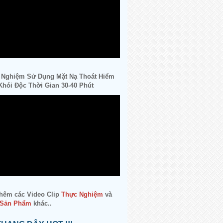
 Nghiệm Sử Dụng Mặt Nạ Thoát Hiểm
hói Độc Thời Gian 30-40 Phút
hêm các Video Clip
Thực Nghiệm
và
 Sản Phẩm
khác..