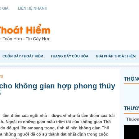
 GIÁ
LIÊN HỆ NHANH
CUỘN DÂY THOÁT HIỂM
THANG DÂY CỨU HỎA
GIẢI PHÁP THOÁT HIỂM
ts
THÔNG
í cho không gian hợp phong thủy
ổ
THƯƠN
 tâm điểm của ngôi nhà – được ví như là tâm điểm của trái
Thương
lành. Ngoài ra những gam màu trầm tối của không gian Thổ
do đó gợi lên sự sang trọng, tinh tế nên không gian Thổ
 những người đã có sự thành đạt nhất định trong cuộc