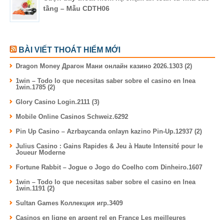
tầng – Mẫu CDTH06
BÀI VIẾT THOÁT HIỂM MỚI
Dragon Money Драгон Мани онлайн казино 2026.1303 (2)
1win – Todo lo que necesitas saber sobre el casino en lnea
1win.1785 (2)
Glory Casino Login.2111 (3)
Mobile Online Casinos Schweiz.6292
Pin Up Casino – Azrbaycanda onlayn kazino Pin-Up.12937 (2)
Julius Casino : Gains Rapides & Jeu à Haute Intensité pour le
Joueur Moderne
Fortune Rabbit – Jogue o Jogo do Coelho com Dinheiro.1607
1win – Todo lo que necesitas saber sobre el casino en lnea
1win.1191 (2)
Sultan Games Коллекция игр.3409
Casinos en ligne en argent rel en France Les meilleures