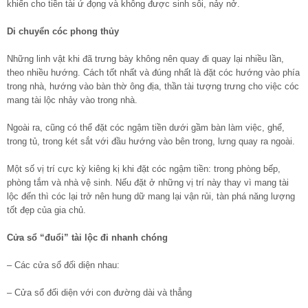
khiến cho tiền tài ứ đọng và không được sinh sôi, nảy nở.
Di chuyển cóc phong thủy
Những linh vật khi đã trưng bày không nên quay đi quay lại nhiều lần,
theo nhiều hướng. Cách tốt nhất và đúng nhất là đặt cóc hướng vào phía
trong nhà, hướng vào bàn thờ ông địa, thần tài tượng trưng cho việc cóc
mang tài lộc nhảy vào trong nhà.
Ngoài ra, cũng có thể đặt cóc ngậm tiền dưới gầm bàn làm việc, ghế,
trong tủ, trong két sắt với đầu hướng vào bên trong, lưng quay ra ngoài.
Một số vị trí cực kỳ kiêng kị khi đặt cóc ngậm tiền: trong phòng bếp,
phòng tắm và nhà vệ sinh. Nếu đặt ở những vị trí này thay vì mang tài
lộc đến thì cóc lại trở nên hung dữ mang lại vận rủi, tàn phá năng lượng
tốt đẹp của gia chủ.
Cửa sổ “đuổi” tài lộc đi nhanh chóng
– Các cửa sổ đối diện nhau:
– Cửa sổ đối diện với con đường dài và thẳng