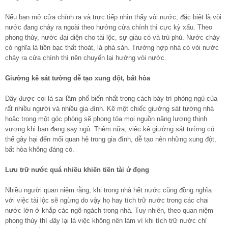
Nếu bạn mở cửa chính ra và trực tiếp nhìn thấy vòi nước, đặc biệt là vòi
nước đang chảy ra ngoài theo hướng cửa chính thì cực kỳ xấu. Theo
phong thủy, nước đại diện cho tài lộc, sự giàu có và trù phú. Nước chảy
có nghĩa là tiền bạc thất thoát, là phá sản. Trường hợp nhà có vòi nước
chảy ra cửa chính thì nên chuyển lại hướng vòi nước.
Giường kê sát tường dễ tạo xung đột, bất hòa
Đây được coi là sai lầm phổ biến nhất trong cách bày trí phòng ngủ của
rất nhiều người và nhiều gia đình. Kê một chiếc giường sát tường nhà
hoặc trong một góc phòng sẽ phong tỏa mọi nguồn năng lượng thịnh
vượng khi bạn đang say ngủ. Thêm nữa, việc kê giường sát tường có
thể gây hại đến mối quan hệ trong gia đình, dễ tạo nên những xung đột,
bất hòa không đáng có.
Lưu trữ nước quá nhiều khiến tiền tài ứ đọng
Nhiều người quan niệm rằng, khi trong nhà hết nước cũng đồng nghĩa
với việc tài lộc sẽ ngừng do vậy họ hay tích trữ nước trong các chai
nước lớn ở khắp các ngõ ngách trong nhà. Tuy nhiên, theo quan niệm
phong thủy thì đây lại là việc không nên làm vì khi tích trữ nước chỉ