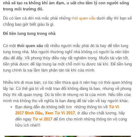
nhà sẽ tạo ra không khí ảm đạm, u uất cho tâm lý con người sống
trong môi trường đó.
Dù có làm cả đời mà mắc phải những
thói quen xấu
dưới đây thì bạn sẽ
chẳng bao giờ biết giàu là gì.
Để tiền lung tung trong nhà
Có một
thói quen xấu
rất nhiều người mắc phải đó là hay để tiền lung
tung trong nhà. Mọi người thường nghĩ nhà không có người lạ nên tiện
đâu để đấy. Về phong thủy điều này rất nghiêm trọng. Muốn tài vận tốt,
tiền phải được để tập trung lại một chỗ mới tụ được tài khí. Để tiền lung
tung chính là sai lầm làm phân tán tài khí của mình.
Nhiều khi đi mua bán, có lúc tiền thừa quá ít nên hay có thói quen không
lấy lại. Có thể giá trị về mặt trao đổi không đáng là bao, nhưng về phong
thủy thì rất quan trọng. Dù là tiền lẻ nhưng nó là của mình. Nếu tiền của
mình mà không thu về nghĩa là bạn đang để tài vận về tay người khác.
Bạn đang đắn đo không biết tìm những thông tin về
Tử Vi
2017 Đinh Dậu
,
Xem Tử Vi 2017
, ở đâu cho chất lượng, hãy
đến ngay
Tử vi 2017
để tìm cho mình những thông tin vô cùng
hữu ích nhé!!!