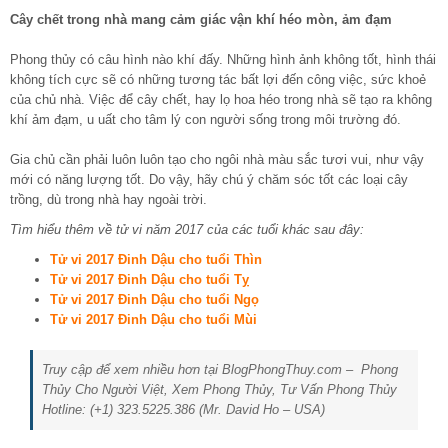
Cây chết trong nhà mang cảm giác vận khí héo mòn, ảm đạm
Phong thủy có câu hình nào khí đấy. Những hình ảnh không tốt, hình thái
không tích cực sẽ có những tương tác bất lợi đến công việc, sức khoẻ
của chủ nhà. Việc để cây chết, hay lọ hoa héo trong nhà sẽ tạo ra không
khí ảm đạm, u uất cho tâm lý con người sống trong môi trường đó.
Gia chủ cần phải luôn luôn tạo cho ngôi nhà màu sắc tươi vui, như vậy
mới có năng lượng tốt. Do vậy, hãy chú ý chăm sóc tốt các loại cây
trồng, dù trong nhà hay ngoài trời.
Tìm hiểu thêm về tử vi năm 2017 của các tuổi khác sau đây:
Tử vi 2017 Đinh Dậu cho tuổi Thìn
Tử vi 2017 Đinh Dậu cho tuổi Tỵ
Tử vi 2017 Đinh Dậu cho tuổi Ngọ
Tử vi 2017 Đinh Dậu cho tuổi Mùi
Truy cập để xem nhiều hơn tại BlogPhongThuy.com – Phong
Thủy Cho Người Việt, Xem Phong Thủy, Tư Vấn Phong Thủy
Hotline: (+1) 323.5225.386 (Mr. David Ho – USA)