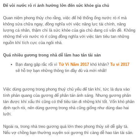
Để vòi nước rò rỉ ảnh hưởng lớn đến sức khỏe gia chủ
Quan niệm phong thủy cho rằng, việc để hệ thống ống nước rò rỉ mà
không sửa chữa ngay, đồng nghĩa với việc năng lực tài chính, năng
lượng cá nhân, thậm chí là sức khỏe của gia chủ đang có vấn đề. Không
những thế vòi nước rò rỉ cũng đồng nghĩa với việc làm tiêu tan những
nguồn khí tích cực của ngôi nhà.
Quá nhiều gương trong nhà dễ làm hao tán tài sản
Bạn đang gặp rắc rối vì
Tử Vi Năm 2017
khó khăn?
Tu vi 2017
sẽ hỗ trợ bạn những thông tin đầy đủ và mới nhất!
Việc dùng gương trong phong thuỷ chủ yếu để tán khí, tức là dựa vào
tính phản quang của gương để phân tán ánh sáng. Nhưng gương phân
tán được khí xấu thì cũng có thể tiêu tán đi những khí tốt. Vốn khó phân
định rạch ròi, nên dùng gương trong nhà cũng giống như dùng dao hai
lưỡi.
Ngoài ra, trong nhà treo gương quá lớn theo phong thủy sẽ dễ gây tà.
Nếu vợ chồng bạn thường xuyên soi gương thì càng dễ hao tán tài sản.