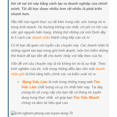
hỏi về vai trò này bằng cách tạo ra doanh nghiệp của chính
mình. Tôi đã học được nhiều hơn rất nhiều là phát triển
nhanh hơn.
Hầu hết mọi người thực sự rất kém trong việc ước lượng rủi ro
trong kinh doanh. Họ thường không cân nhắc chi phí cơ hội của
việc giữ nguyên hiện trạng, không thử những cái mới.Dưới đây
là 5 cách các
doanh nhân
thành công tiếp cận rủi ro:
Có lẽ bạn đã quen với tuyến câu chuyện này. Các doanh nhân là
những người táo bạo trong giới kinh doanh, luôn tìm kiếm những
thử thách để tạo tiền đề cho bước nhảy vọt tiếp theo của họ.
Vấn đề với câu chuyện này là tôi không tin nó là sự thật. Theo
kinh nghiệm của tôi, một trong những điều làm nên một
doanh
nhân giỏi
là khả năng hiểu chính xác và kiểm soát rủi ro.
Mạng Việc Làm
là một trong những trang web
Tìm
Việc Làm
chất lượng và uy tín nhất hiện nay. Tại đây,
chúng tôi sẽ cung cấp cho bạn tất cả thông tin tuyển
dụng trung thực nhất, sẽ giúp bạn
Tìm Việc Nhanh
chóng và đem lại hiệu quả cao.