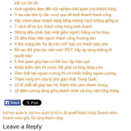
kết với bít tất
Kinh nghiệm đem đến trải nghiệm khó quên cho khách hàng
3 rào cản tâm lý cần vượt qua để kinh doanh thành công
Hãy chinh phục khách hàng bằng những cách không giống ai
7 cách để tự lực thành công trong kinh doanh
Những điều khác biệt nhất giữa người thắng và kẻ thua
15 điều khác biệt người thành công thường làm
4 thứ mang tên “kỳ đà cản mũi” bạn trở thành triệu phú
Để tạo đột phá cho năm mới 2017, hãy áp dụng những bí
quyết này!
6 thói quen giúp bạn có thể học tập hiệu quả
Muốn kiếm tiền thì trước hết phải có lòng dũng cảm
Dám thất bại ngoan cường thì sẽ chiến thắng ngoan cường
Tham vọng lớn của tỷ phú giàu nhất Trung Quốc
12 tố chất để giúp bạn trở thành triệu phú nhanh chóng
10 điểm tương đồng giữa doanh nhân và ứng viên tổng thống
bài học quản lý
,
bài học quản lý rủi ro
,
Bí quyết thành công
,
Doanh nhân
,
Doanh nhân giỏi
,
Kỹ năng thành công
Leave a Reply