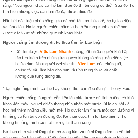
rằng: “Nếu người khác có thể làm điều đó thì tôi cũng có thể”. Sau đó, họ
tìm hiểu những việc cần làm để đạt được điều đó.
Hầu hết các triệu phú không giàu có nhờ tài sản thừa kế, họ tự lao động
và làm giàu. Họ là người chiến thắng vì họ hiểu rằng mình có thể học
được cách đạt tới những gì mình khao khát.
Người thắng tìm đường đi, kẻ thua tìm lời bao biện
Để tìm được
Việc Làm Nhanh
chóng, rất nhiều người khá hấp
tấp tìm kiếm trên những trang web không rõ ràng, dẫn đến việc
bị lừa đảo. Nhưng với website tìm
Viec Lam
của chúng tôi,
chúng tôi sẽ đảm bảo cho bạn về tính trung thực và chất
lượng của từng thông tin.
“Bạn nghĩ rằng mình có thể hay không thể, bạn đều đúng” – Henry Ford
Người chiến thắng là người vẫn tiến lên phía trước dù tình huống có khó
khăn đến mấy. Người chiến thắng nhìn nhận một bước lùi là cơ hội để
học hỏi thêm những điều mới mẻ. Họ quyết tâm tìm ra một con đường vì
tin rằng có tồn tại con đường đó. Kẻ thua cuộc tìm lời bao biện vì họ
không tin rằng mình có một tương lai thành công.
Kẻ thua nhìn vào những gì mình đang làm và có những niềm tin về tính
đúng sai của hành động. Cuối cùng, họ vẫn tiếp tục con đường không