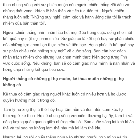
thua chung sống với sự phiền muộn còn người chiến thắng đối đầu với
những thất vọng, khích lệ bản thân và tiếp tục tiến tới. Người chiến
thắng luôn nói: “Những suy nghĩ, cảm xúc và hành động của tôi là trách
nhiệm của bản thân tôi”.
Người chiến thắng nhìn nhận hầu hết mọi điều trong cuộc sống như một
kết quả hay một sự phản chiếu. Sự giàu có là kết quả hay sự phản chiếu
của những lựa chọn bạn thực hiện về tiền bạc. Hạnh phúc là kết quả hay
sự phản chiếu của những suy nghĩ về cuộc sống. Bạn cần học cách
nhận trách nhiệm cho những lựa chọn mình thực hiện trong từng lĩnh
vực cuộc sống. Nếu không, bạn sẽ có cảm giác như mình là nạn nhân và
hứng chịu những kết quả tiêu cực.
Người thắng có những gì họ muốn, kẻ thua muốn những gì họ
không có
Kẻ thua có cảm giác rằng người khác luôn có nhiều hơn và họ được
quyền hưởng một ít trong đó.
Tâm lý hưởng thụ là thứ hủy hoại tâm hồn và đem đến cảm xúc tự
thương ở kẻ thua. Họ sẽ chung sống với niềm thương hại ấy, tâm trí và
năng lượng quẩn quanh giữa những câu hỏi: Sao cuộc sống lại khó khăn
thế và tại sao họ không làm thế này mà lại làm thế kia.
Ngược lại, người chiến thắng nhìn vào những người hơn mình và tin