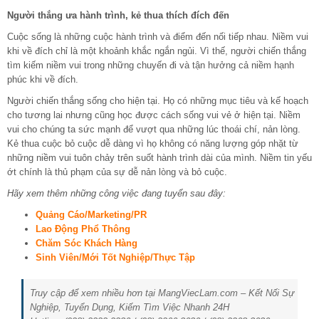
Người thắng ưa hành trình, kẻ thua thích đích đến
Cuộc sống là những cuộc hành trình và điểm đến nối tiếp nhau. Niềm vui
khi về đích chỉ là một khoảnh khắc ngắn ngủi. Vì thế, người chiến thắng
tìm kiếm niềm vui trong những chuyến đi và tận hưởng cả niềm hạnh
phúc khi về đích.
Người chiến thắng sống cho hiện tại. Họ có những mục tiêu và kế hoạch
cho tương lai nhưng cũng học được cách sống vui vẻ ở hiện tại. Niềm
vui cho chúng ta sức mạnh để vượt qua những lúc thoái chí, nản lòng.
Kẻ thua cuộc bỏ cuộc dễ dàng vì họ không có năng lượng góp nhặt từ
những niềm vui tuôn chảy trên suốt hành trình dài của mình. Niềm tin yếu
ớt chính là thủ phạm của sự dễ nản lòng và bỏ cuộc.
Hãy xem thêm những công việc đang tuyển sau đây:
Quảng Cáo/Marketing/PR
Lao Động Phổ Thông
Chăm Sóc Khách Hàng
Sinh Viên/Mới Tốt Nghiệp/Thực Tập
Truy cập để xem nhiều hơn tại MangViecLam.com – Kết Nối Sự
Nghiệp, Tuyển Dụng, Kiếm Tìm Việc Nhanh 24H