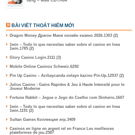
BÀI VIẾT THOÁT HIỂM MỚI
Dragon Money Драгон Мани онлайн казино 2026.1303 (2)
1win – Todo lo que necesitas saber sobre el casino en lnea
1win.1785 (2)
Glory Casino Login.2111 (3)
Mobile Online Casinos Schweiz.6292
Pin Up Casino – Azrbaycanda onlayn kazino Pin-Up.12937 (2)
Julius Casino : Gains Rapides & Jeu à Haute Intensité pour le
Joueur Moderne
Fortune Rabbit – Jogue o Jogo do Coelho com Dinheiro.1607
1win – Todo lo que necesitas saber sobre el casino en lnea
1win.1191 (2)
Sultan Games Коллекция игр.3409
Casinos en ligne en argent rel en France Les meilleures
plateformes de jeu.2587