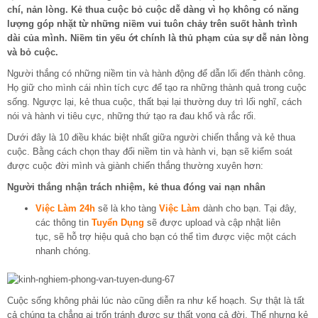
chí, nản lòng. Kẻ thua cuộc bỏ cuộc dễ dàng vì họ không có năng
lượng góp nhặt từ những niềm vui tuôn chảy trên suốt hành trình
dài của mình. Niềm tin yếu ớt chính là thủ phạm của sự dễ nản lòng
và bỏ cuộc.
Người thắng có những niềm tin và hành động để dẫn lối đến thành công.
Họ giữ cho mình cái nhìn tích cực để tạo ra những thành quả trong cuộc
sống. Ngược lại, kẻ thua cuộc, thất bại lại thường duy trì lối nghĩ, cách
nói và hành vi tiêu cực, những thứ tạo ra đau khổ và rắc rối.
Dưới đây là 10 điều khác biệt nhất giữa người chiến thắng và kẻ thua
cuộc. Bằng cách chọn thay đổi niềm tin và hành vi, bạn sẽ kiểm soát
được cuộc đời mình và giành chiến thắng thường xuyên hơn:
Người thắng nhận trách nhiệm, kẻ thua đóng vai nạn nhân
Việc Làm 24h
sẽ là kho tàng
Việc Làm
dành cho bạn. Tại đây,
các thông tin
Tuyển Dụng
sẽ được upload và cập nhật liên
tục, sẽ hỗ trợ hiệu quả cho bạn có thể tìm được việc một cách
nhanh chóng.
Cuộc sống không phải lúc nào cũng diễn ra như kế hoạch. Sự thật là tất
cả chúng ta chẳng ai trốn tránh được sự thất vọng cả đời. Thế nhưng kẻ