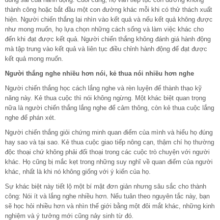
thành công hoặc bắt đầu một con đường khác mỗi khi có thử thách xuất
hiện. Người chiến thắng lại nhìn vào kết quả và nếu kết quả không được
như mong muốn, họ lựa chọn những cách sống và làm việc khác cho
đến khi đạt được kết quả. Người chiến thắng không đánh giá hành động
mà tập trung vào kết quả và liên tục điều chỉnh hành động để đạt được
kết quả mong muốn.
Người thắng nghe nhiều hơn nói, kẻ thua nói nhiều hơn nghe
Người chiến thắng học cách lắng nghe và rèn luyện để thành thạo kỹ
năng này. Kẻ thua cuộc thì nói không ngừng. Một khác biệt quan trọng
nữa là người chiến thắng lắng nghe để cảm thông, còn kẻ thua cuộc lắng
nghe để phán xét.
Người chiến thắng giỏi chứng minh quan điểm của mình và hiểu họ đúng
hay sao và tại sao. Kẻ thua cuộc giao tiếp nông cạn, thậm chí họ thường
độc thoại chứ không phải đối thoại trong các cuộc trò chuyện với người
khác. Họ cũng bị mắc kẹt trong những suy nghĩ về quan điểm của người
khác, nhất là khi nó không giống với ý kiến của họ.
Sự khác biệt này tiết lộ một bí mật đơn giản nhưng sâu sắc cho thành
công: Nói ít và lắng nghe nhiều hơn. Nếu tuân theo nguyên tắc này, bạn
sẽ học hỏi nhiều hơn và nhìn thế giới bằng một đôi mắt khác, những kinh
nghiệm và ý tưởng mới cũng nảy sinh từ đó.