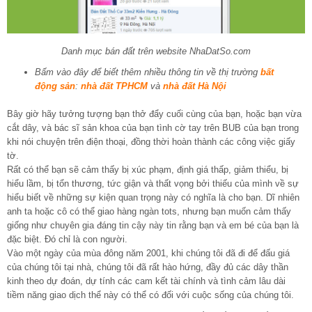
Danh mục bán đất trên website NhaDatSo.com
Bấm vào đây để biết thêm nhiều thông tin về thị trường
bất
động sản
:
nhà đất TPHCM
và
nhà đất Hà Nội
Bây giờ hãy tưởng tượng bạn thở đẩy cuối cùng của bạn, hoặc bạn vừa
cắt dây, và bác sĩ sản khoa của bạn tình cờ tay trên BUB của bạn trong
khi nói chuyện trên điện thoại, đồng thời hoàn thành các công việc giấy
tờ.
Rất có thể bạn sẽ cảm thấy bị xúc phạm, định giá thấp, giảm thiểu, bị
hiểu lầm, bị tổn thương, tức giận và thất vọng bởi thiếu của mình về sự
hiểu biết về những sự kiện quan trọng này có nghĩa là cho bạn. Dĩ nhiên
anh ta hoặc cô có thể giao hàng ngàn tots, nhưng bạn muốn cảm thấy
giống như chuyên gia đáng tin cậy này tin rằng bạn và em bé của bạn là
đặc biệt. Đó chỉ là con người.
Vào một ngày của mùa đông năm 2001, khi chúng tôi đã đi để đấu giá
của chúng tôi tại nhà, chúng tôi đã rất hào hứng, đầy đủ các dây thần
kinh theo dự đoán, dự tính các cam kết tài chính và tình cảm lâu dài
tiềm năng giao dịch thể này có thể có đối với cuộc sống của chúng tôi.