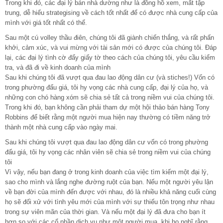
Trong khi đó, các đại lý bán nhà dường như là đồng hồ xem, mất tập
trung, dễ hiểu strategising về cách tốt nhất để có được nhà cung cấp của
mình với giá tốt nhất có thể.
Sau một cú volley thầu điên, chúng tôi đã giành chiến thắng, và rất phấn
khởi, cảm xúc, và vui mừng với tài sản mới có được của chúng tôi. Đáp
lại, các đại lý tình cờ đẩy giấy tờ theo cách của chúng tôi, yêu cầu kiểm
tra, và đã đi về kinh doanh của mình
Sau khi chúng tôi đã vượt qua đau lao động dân cư (và stiches!) Vốn có
trong phường đấu giá, tôi hy vọng các nhà cung cấp, đại lý của họ, và
những con chó hàng xóm sẽ chia sẻ tất cả trong niềm vui của chúng tôi.
Trong khi đó, bạn không cần phải tham dự một hội thảo bán hàng Tony
Robbins để biết rằng một người mua hiện nay thường có tiềm năng trở
thành một nhà cung cấp vào ngày mai.
Sau khi chúng tôi vượt qua đau lao động dân cư vốn có trong phường
đấu giá, tôi hy vọng các nhân viên sẽ chia sẻ trong niềm vui của chúng
tôi
Vì vậy, nếu bạn đang ở trong kinh doanh của việc tìm kiếm một đại lý,
sao cho mình và lắng nghe đường ruột của bạn. Nếu một người yêu lận
về bạn đời của mình đến được với nhau, đó là nhiều khả năng cuối cùng
họ sẽ đối xử với tình yêu mới của mình với sự thiếu tôn trọng như nhau
trong sự viên mãn của thời gian. Và nếu một đại lý đã đưa cho bạn ít
hơn so với các cổ phần dịch vụ như một người mua, khi họ nghĩ rằng