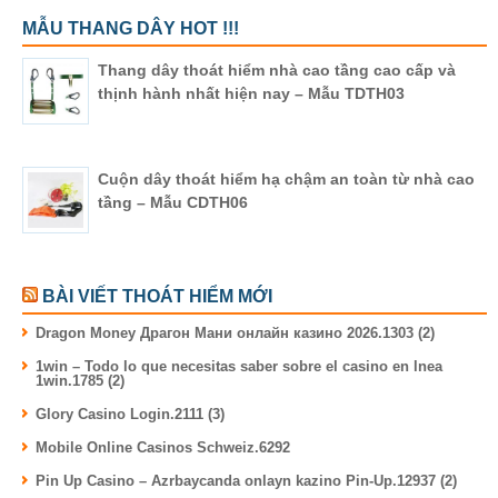
MẪU THANG DÂY HOT !!!
Thang dây thoát hiểm nhà cao tầng cao cấp và
thịnh hành nhất hiện nay – Mẫu TDTH03
Cuộn dây thoát hiểm hạ chậm an toàn từ nhà cao
tầng – Mẫu CDTH06
BÀI VIẾT THOÁT HIỂM MỚI
Dragon Money Драгон Мани онлайн казино 2026.1303 (2)
1win – Todo lo que necesitas saber sobre el casino en lnea
1win.1785 (2)
Glory Casino Login.2111 (3)
Mobile Online Casinos Schweiz.6292
Pin Up Casino – Azrbaycanda onlayn kazino Pin-Up.12937 (2)