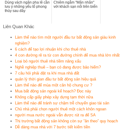
Dùng vách ngăn pha lê cần
Chiêm ngắm "Mãn nhãn"
lưu ý những yếu tố phong
với khách sạn nổi trên biển
thủy sau đây
Liên Quan Khác
Làm thế nào tìm một người đầu tư bất động sản giàu kinh
nghiệm?
6 cách để tạo lợi nhuận khi cho thuê nhà
4 con đường rẽ ra từ con đường chính để mua nhà lớn nhất
Loại bỏ người thuê nhà tiềm năng xấu
Nghề nghiệp thuê – bạn có đang được bảo hiểm?
7 câu hỏi phải đặt ra khi mua nhà đất
quản lý thời gian đầu tư bất động sản hiệu quả
Làm thế nào để mùa một căn hộ chung cư ?
Mua bất động sản ngoài kế hoạch? Đọc này
Không cấp giấy phép xây dựng tạm thời nữa
Làm thế nào để tránh sự chậm trễ chuyển giao tài sản
Chủ nhà phải chọn người thuê một cách khôn ngoan
người mua nước ngoài vẫn được rút ra để SA
Thị trường bất động sản không còn sự “ăn theo” quy hoạch
Dễ dàng mua nhà với 7 bước tiết kiếm tiền