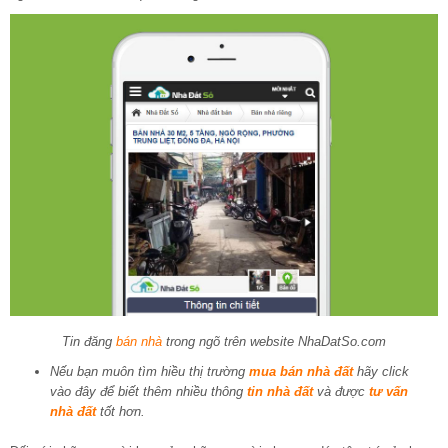
Tin đăng
bán nhà
trong ngõ trên website NhaDatSo.com
Nếu bạn muôn tìm hiều thị trường
mua bán nhà đất
hãy click
vào đây để biết thêm nhiều thông
tin nhà đất
và được
tư vấn
nhà đất
tốt hơn.