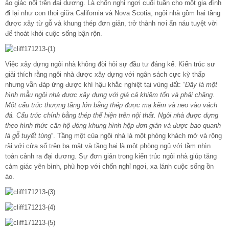
ảo giác nổi trên đại dương. Là chốn nghỉ ngơi cuối tuần cho một gia đình
đi lại như con thoi giữa California và Nova Scotia, ngôi nhà gồm hai tầng
được xây từ gỗ và khung thép đơn giản, trở thành nơi ẩn náu tuyệt vời
để thoát khỏi cuộc sống bận rộn.
Việc xây dựng ngôi nhà không đòi hỏi sự đầu tư đáng kể. Kiến ​​trúc sư
giải thích rằng ngôi nhà được xây dựng với ngân sách cực kỳ thấp
nhưng vẫn đáp ứng được khí hậu khắc nghiệt tại vùng đất: “
Đây là một
hình mẫu ngôi nhà được xây dựng với giá cả khiêm tốn và phải chăng.
Một cấu trúc thượng tầng lớn bằng thép được mạ kẽm và neo vào vách
đá. Cấu trúc chính bằng thép thể hiện trên nội thất. Ngôi nhà được dựng
theo hình thức căn hộ đóng khung hình hộp đơn giản và được bao quanh
là gỗ tuyết tùng
“. Tầng một của ngôi nhà là một phòng khách mở và rộng
rãi với cửa sổ trên ba mặt và tầng hai là một phòng ngủ với tầm nhìn
toàn cảnh ra đại dương. Sự đơn giản trong kiến trúc ngôi nhà giúp tăng
cảm giác yên bình, phù hợp với chốn nghỉ ngơi, xa lánh cuộc sống ồn
ào.