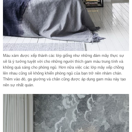
Màu xám được xếp thành các lớp giống như những đám mây thực sự
sẽ là ý tưởng tuyệt vời cho những người thích gam màu trung tính và
không quá sáng cho phòng ngủ. Hơn nữa việc các lớp mây xếp chồng
lên nhau cũng sẽ không khiến phòng ngủ của bạn trở nên nhàm chán.
Thêm vào đó, ga giường và chăn cũng được áp dụng gam màu này tạo
nên sự nhất quán.