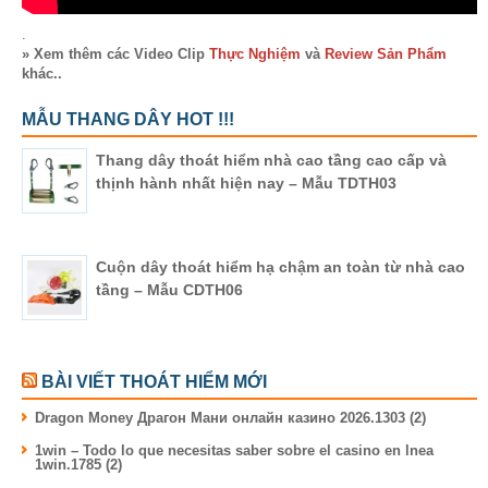
.
» Xem thêm các Video Clip
Thực Nghiệm
và
Review Sản Phẩm
khác..
MẪU THANG DÂY HOT !!!
Thang dây thoát hiểm nhà cao tầng cao cấp và
thịnh hành nhất hiện nay – Mẫu TDTH03
Cuộn dây thoát hiểm hạ chậm an toàn từ nhà cao
tầng – Mẫu CDTH06
BÀI VIẾT THOÁT HIỂM MỚI
Dragon Money Драгон Мани онлайн казино 2026.1303 (2)
1win – Todo lo que necesitas saber sobre el casino en lnea
1win.1785 (2)