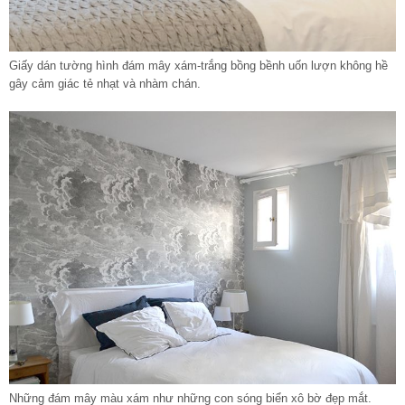
Giấy dán tường hình đám mây xám-trắng bồng bềnh uốn lượn không hề
gây cảm giác tẻ nhạt và nhàm chán.
Những đám mây màu xám như những con sóng biển xô bờ đẹp mắt.