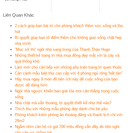
Liên Quan Khác
2 cách giúp bạn bài trí cho phòng khách thêm sức sống và thu
hút
Bí quyết giúp bạn tô điểm thêm cho không gian sống chật hẹp
nhà mình
“Mục sở thị” ngôi nhà sang trọng của Thanh Thảo Hugo
Những thiết kế trang trí nhà mùa đông đẹp mắt với lá cây và
quả thông khô
Làm mới cho căn bếp với những phụ kiện trang trí quen thuộc
Cận cảnh mẫu biệt thự cao cấp với 4 phòng ngủ rộng “bất tận”
Hãy mua ngay 9 món đồ tiện ích này để cuộc sống của bạn
được dễ dàng hơn
Ngôi nhà ngược khiến bạn giải tỏa mọi căn thẳng trong cuộc
sống
Nhà chật mà vẫn thoáng, bí quyết thiết kế như thế nào?
Thích thu với những mẫu phòng đẹp dành cho bé yêu
Phòng khách kiêm phòng ăn thoáng đãng và thanh lịch chỉ với
28m2
Ngắm nhìn căn hộ có giá 700 triệu đồng vẫn đầy đủ tiện nghi
cho cặp vợ chồng trẻ