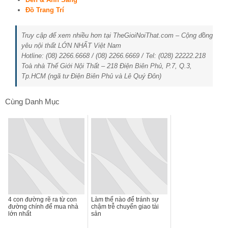
Đồ Trang Trí
Truy cập để xem nhiều hơn tại TheGioiNoiThat.com – Cộng đồng
yêu nội thất LỚN NHẤT Việt Nam
Hotline: (08) 2266.6668 / (08) 2266.6669 / Tel: (028) 22222.218
Toà nhà Thế Giới Nội Thất – 218 Điện Biên Phủ, P.7, Q.3,
Tp.HCM (ngã tư Điện Biên Phủ và Lê Quý Đôn)
Cùng Danh Mục
4 con đường rẽ ra từ con
Làm thế nào để tránh sự
đường chính để mua nhà
chậm trễ chuyển giao tài
lớn nhất
sản