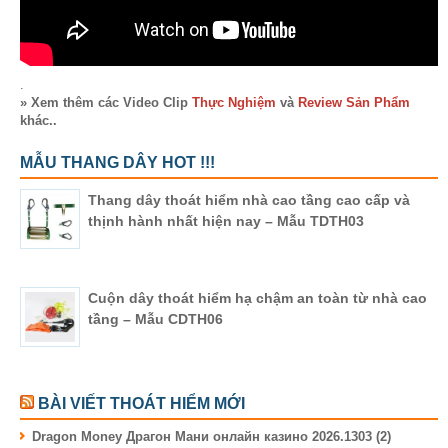
.
» Xem thêm các Video Clip
Thực Nghiệm
và
Review Sản Phẩm
khác..
MẪU THANG DÂY HOT !!!
Thang dây thoát hiểm nhà cao tầng cao cấp và
thịnh hành nhất hiện nay – Mẫu TDTH03
Cuộn dây thoát hiểm hạ chậm an toàn từ nhà cao
tầng – Mẫu CDTH06
BÀI VIẾT THOÁT HIỂM MỚI
Dragon Money Драгон Мани онлайн казино 2026.1303 (2)