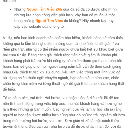
hữu ích.
Những
Người Tìm Việc 24h
qua đa số đã có được cho mình
những lựa chọn công việc phù hợp, vậy bạn có muốn là một
trong những
Nguoi Tim Viec
đó không? Hãy nhanh tay truy
cập vào website của chúng tôi.
Ví dụ, nếu bạn kinh doanh sản phẩm bảo hiểm, khách hàng sẽ cảm thấy
không quá lạ lẫm khi nghe đến những cụm từ như “tiền chiết giảm” và
“tiền phụ trả”, nhưng có thể nhiều người chưa biết hết sự khác biệt giữa
hai cụm từ ấy. Bằng cách giải thích rằng tiền chiết giảm là khoản phí
khách hàng phải trả trước khi công ty bảo hiểm tham gia thanh toán bồi
hoàn, bạn sẽ giúp cho mọi người cùng nắm bắt vấn đề theo cách giống
nhau.Giải thích trước khi sử dụng. Nếu làm việc trong một lĩnh vực có
sử dụng nhiều thuật ngữ chuyên ngành, bạn cần hiểu chính xác, chắc
chắn từng khái niệm và từng thuật ngữ để giải thích cho khách hàng thật
dễ hiểu.
Tỏ ra hài hước, vui tính. Hài hước, vui nhộn luôn là điều cốt lõi để tạo
nên tính sinh động trong việc tiếp xúc, thu hút khách hàng và hướng họ
làm theo những gì bạn muốn. Các nghiên cứu về tâm lý học chỉ ra rằng
người ta học tập được nhiều hơn cũng như có những trải nghiệm tốt hơn
trong môi trường hài hước, vui tươi. Đơn giản vì đó là một cách thức
truyền đi thông điệp gần gũi, phù hợp và dễ được chấp nhận đối với đa