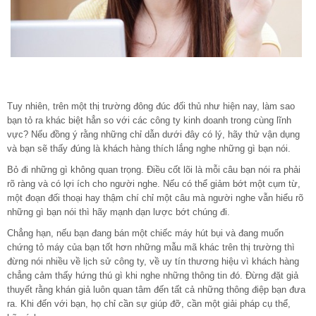
Tuy nhiên, trên một thị trường đông đúc đối thủ như hiện nay, làm sao
bạn tỏ ra khác biệt hẳn so với các công ty kinh doanh trong cùng lĩnh
vực? Nếu đồng ý rằng những chỉ dẫn dưới đây có lý, hãy thử vận dụng
và bạn sẽ thấy đúng là khách hàng thích lắng nghe những gì bạn nói.
Bỏ đi những gì không quan trọng. Điều cốt lõi là mỗi câu bạn nói ra phải
rõ ràng và có lợi ích cho người nghe. Nếu có thể giảm bớt một cụm từ,
một đoạn đối thoại hay thậm chí chỉ một câu mà người nghe vẫn hiểu rõ
những gì bạn nói thì hãy mạnh dạn lược bớt chúng đi.
Chẳng hạn, nếu bạn đang bán một chiếc máy hút bụi và đang muốn
chứng tỏ máy của bạn tốt hơn những mẫu mã khác trên thị trường thì
đừng nói nhiều về lịch sử công ty, về uy tín thương hiệu vì khách hàng
chẳng cảm thấy hứng thú gì khi nghe những thông tin đó. Đừng đặt giả
thuyết rằng khán giả luôn quan tâm đến tất cả những thông điệp bạn đưa
ra. Khi đến với bạn, họ chỉ cần sự giúp đỡ, cần một giải pháp cụ thể,