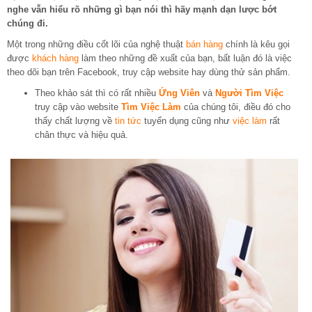
nghe vẫn hiểu rõ những gì bạn nói thì hãy mạnh dạn lược bớt
chúng đi.
Một trong những điều cốt lõi của nghệ thuật
bán hàng
chính là kêu gọi
được
khách hàng
làm theo những đề xuất của bạn, bất luận đó là việc
theo dõi bạn trên Facebook, truy cập website hay dùng thử sản phẩm.
Theo khảo sát thì có rất nhiều
Ứng Viên
và
Người Tìm Việc
truy cập vào website
Tìm Việc Làm
của chúng tôi, điều đó cho
thấy chất lượng về
tin tức
tuyển dụng cũng như
việc làm
rất
chân thực và hiệu quả.