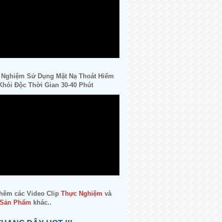
 Nghiệm Sử Dụng Mặt Nạ Thoát Hiểm
hói Độc Thời Gian 30-40 Phút
hêm các Video Clip
Thực Nghiệm
và
 Sản Phẩm
khác..