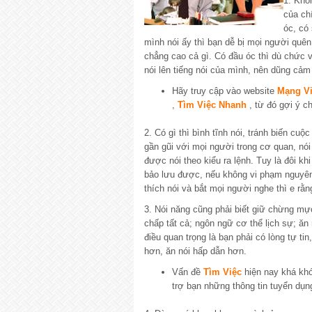
1. Khô
của ch
óc, có
mình nói ấy thì bạn dễ bị mọi người quên
chẳng cao cả gì. Có đầu óc thì dù chức 
nói lên tiếng nói của mình, nên dũng cảm
Hãy truy cập vào website
Mạng V
,
Tìm Việc Nhanh
, từ đó gợi ý c
2. Có gì thì bình tĩnh nói, tránh biến cu
gần gũi với mọi người trong cơ quan, nói
được nói theo kiểu ra lệnh. Tuy là đôi kh
bảo lưu được, nếu không vi phạm nguyên 
thích nói và bắt mọi người nghe thì e rằn
3. Nói năng cũng phải biết giữ chừng mực,
chấp tất cả; ngôn ngữ cơ thể lịch sự; ăn
điều quan trọng là bạn phải có lòng tự ti
hơn, ăn nói hấp dẫn hơn.
Vấn đề
Tìm Việc
hiện nay khá kh
trợ bạn những thông tin tuyển dụn