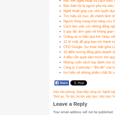
Học lõm nghệ thuật và cách thức 
Bản thân tôi là người pha trà siêu
Nghệ thuật giúp các nhà tuyển dụ
Tìm hiểu về mực độ chênh lệnh nh
Người hùng mang khả năng cứu rỗi
Cách làm việc với những đồng ngh
5 quy tắc đơn giản về không gian 
Chống rủi ro hiệu quả khi “nhảy việ
12 tố chất để giúp bạn trở thành t
CEO Google: Sự khác biệt giữa La
10 điểm tương đồng giữa doanh nh
4 điều cần quan tâm trước khi quy
Những cuốn sách hay dành cho cá
Công ty Comicola – “Bà đỡ” của tr
tìm hiểu về những phẩm chất lõi 
Dân văn phòng
,
Giao tiếp công sở
,
Nghề ng
Thời sự
,
Tin tức
,
tin tức việc làm
,
Việc làm
,
V
Leave a Reply
Your email address will not be published.