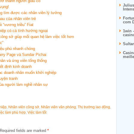
trở thành người giàu có
Juliu
 vụng!
Inten
ng tìm được các nhân viên lý tưởng
Fortu
au của nhân viên trẻ
com D
 “vương triều” Fiat
iệp có cá tính hướng ngoại
1win 
casin
công sở giúp mối quan hệ làm việc tốt hơn
c”
Sulta
riệu phú nhanh chóng
Casin
rry Page và Sundar Pichai
meill
ân và ứng viên tổng thống
ết định kinh doanh
c doanh nhân muốn khởi nghiệp
uyện tranh
của người làm nghề nhân sự
hiệp
,
Nhân viên công sở
,
Nhân viên văn phòng
,
Thị trường lao động
,
iệc làm phù hợp
,
Việc làm tốt
Required fields are marked
*