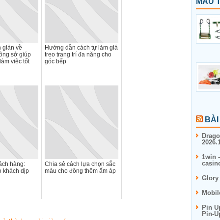
MẪU T
n giản về
Hướng dẫn cách tự làm giá
ông sở giúp
treo trang trí đa năng cho
àm việc tốt
góc bếp
BÀI
Drago
2026.1
1win 
casin
ách hàng:
Chia sẻ cách lựa chọn sắc
 khách dịp
màu cho đông thêm ấm áp
Glory
Mobil
Pin U
Pin-U