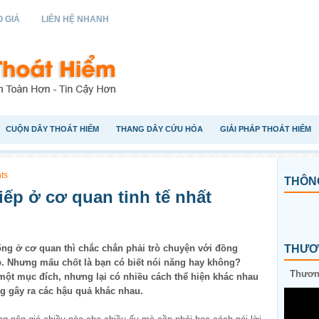
 GIÁ
LIÊN HỆ NHANH
CUỘN DÂY THOÁT HIỂM
THANG DÂY CỨU HỎA
GIẢI PHÁP THOÁT HIỂM
ts
THÔNG
iếp ở cơ quan tinh tế nhất
ng ở cơ quan thì chắc chắn phải trò chuyện với đồng
THƯƠN
. Nhưng mấu chốt là bạn có biết nói năng hay không?
Thương
ột mục đích, nhưng lại có nhiều cách thể hiện khác nhau
g gây ra các hậu quả khác nhau.