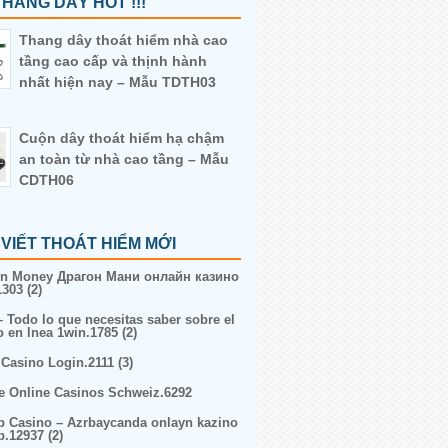
HANG DÂY HOT !!!
Thang dây thoát hiểm nhà cao
tầng cao cấp và thịnh hành
nhất hiện nay – Mẫu TDTH03
Cuộn dây thoát hiểm hạ chậm
an toàn từ nhà cao tầng – Mẫu
CDTH06
 VIẾT THOÁT HIỂM MỚI
n Money Драгон Мани онлайн казино
303 (2)
– Todo lo que necesitas saber sobre el
o en lnea 1win.1785 (2)
 Casino Login.2111 (3)
e Online Casinos Schweiz.6292
p Casino – Azrbaycanda onlayn kazino
p.12937 (2)