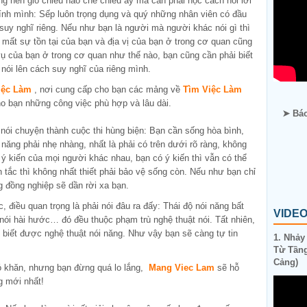
ng nên gió chiều nào che chiều ấy mà cần phải học cách nói lời
ính mình: Sếp luôn trọng dụng và quý những nhân viên có đầu
 suy nghĩ riêng. Nếu như bạn là người mà người khác nói gì thì
 mất sự tồn tại của bạn và địa vị của bạn ở trong cơ quan cũng
vụ của bạn ở trong cơ quan như thế nào, bạn cũng cần phải biết
 nói lên cách suy nghĩ của riêng mình.
iệc Làm
, nơi cung cấp cho bạn các mảng về
Tìm Việc Làm
ho bạn những công việc phù hợp và lâu dài.
➤ Báo
ộc nói chuyện thành cuộc thi hùng biện: Bạn cần sống hòa bình,
 năng phải nhẹ nhàng, nhất là phải có trên dưới rõ ràng, không
i ý kiến của mọi người khác nhau, bạn có ý kiến thì vẫn có thể
tắc thì không nhất thiết phải bảo vệ sống còn. Nếu như bạn chỉ
g đồng nghiệp sẽ dần rời xa bạn.
 điều quan trọng là phải nói đâu ra đấy: Thái độ nói năng bất
VIDE
 nói hài hước… đó đều thuộc phạm trù nghệ thuật nói. Tất nhiên,
n, biết được nghệ thuật nói năng. Như vậy bạn sẽ càng tự tin
1. Nhảy
Từ Tầng
Cảng)
ó khăn, nhưng bạn đừng quá lo lắng,
Mang Viec Lam
sẽ hỗ
g mới nhất!