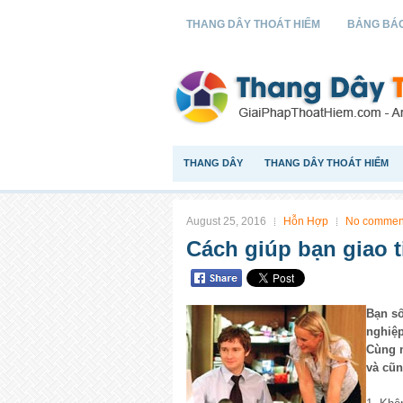
THANG DÂY THOÁT HIỂM
BẢNG BÁO
THANG DÂY
THANG DÂY THOÁT HIỂM
August 25, 2016
Hỗn Hợp
No commen
Cách giúp bạn giao t
Bạn số
nghiệp
Cùng m
và cũn