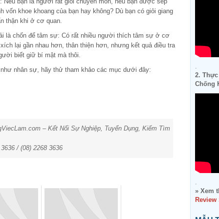
 Nếu bạn là người rất giỏi chuyên môn, nếu bạn được sếp
ành vốn khoe khoang của bạn hay không? Dù bạn có giỏi giang
ẩn thận khi ở cơ quan.
ải là chốn để tâm sự: Có rất nhiều người thích tâm sự ở cơ
ích lại gần nhau hơn, thân thiện hơn, nhưng kết quả điều tra
gười biết giữ bí mật mà thôi.
.
như nhân sự, hãy thử tham khảo các mục dưới đây:
2. Thực
Chống K
ngViecLam.com – Kết Nối Sự Nghiệp, Tuyển Dụng, Kiếm Tìm
6 3636 / (08) 2268 3636
.
» Xem t
Review