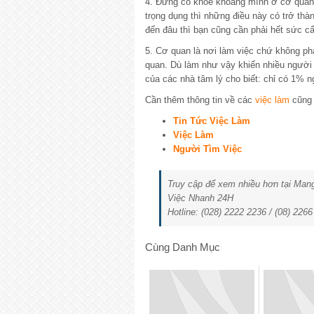
4. Đừng có khoe khoang mình ở cơ quan:
trọng dụng thì những điều này có trở th
đến đâu thì bạn cũng cần phải hết sức c
5. Cơ quan là nơi làm việc chứ không ph
quan. Dù làm như vậy khiến nhiều người x
của các nhà tâm lý cho biết: chỉ có 1% n
Cần thêm thông tin về các
việc làm
cũng 
Tin Tức Việc Làm
Việc Làm
Người Tìm Việc
Truy cập để xem nhiều hơn tại Ma
Việc Nhanh 24H
Hotline: (028) 2222 2236 / (08) 226
Cùng Danh Mục