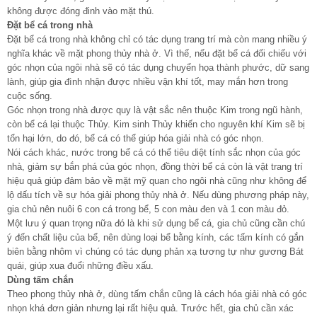
không được đóng đinh vào mặt thú.
Đặt bể cá trong nhà
Đặt bể cá trong nhà không chỉ có tác dụng trang trí mà còn mang nhiều ý
nghĩa khác về mặt phong thủy nhà ở. Vì thế, nếu đặt bể cá đối chiếu với
góc nhọn của ngôi nhà sẽ có tác dụng chuyển họa thành phước, dữ sang
lành, giúp gia đình nhận được nhiều vận khí tốt, may mắn hơn trong
cuộc sống.
Góc nhọn trong nhà được quy là vật sắc nên thuộc Kim trong ngũ hành,
còn bể cá lại thuộc Thủy. Kim sinh Thủy khiến cho nguyên khí Kim sẽ bị
tổn hại lớn, do đó, bể cá có thể giúp hóa giải nhà có góc nhọn.
Nói cách khác, nước trong bể cá có thể tiêu diệt tính sắc nhọn của góc
nhà, giảm sự bắn phá của góc nhọn, đồng thời bể cá còn là vật trang trí
hiệu quả giúp đảm bảo về mặt mỹ quan cho ngôi nhà cũng như không để
lộ dấu tích về sự hóa giải phong thủy nhà ở. Nếu dùng phương pháp này,
gia chủ nên nuôi 6 con cá trong bể, 5 con màu đen và 1 con màu đỏ.
Một lưu ý quan trọng nữa đó là khi sử dụng bể cá, gia chủ cũng cần chú
ý đến chất liệu của bể, nên dùng loại bể bằng kính, các tấm kính có gắn
biên bằng nhôm vì chúng có tác dụng phản xạ tương tự như gương Bát
quái, giúp xua đuổi những điều xấu.
Dùng tấm chắn
Theo phong thủy nhà ở, dùng tấm chắn cũng là cách hóa giải nhà có góc
nhọn khá đơn giản nhưng lại rất hiệu quả. Trước hết, gia chủ cần xác