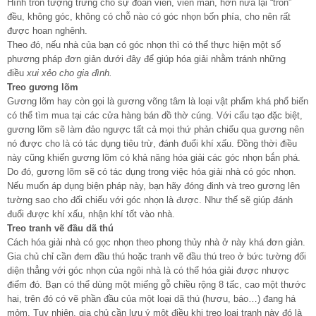
Hình tròn tượng trưng cho sự đoàn viên, viên mãn, hơn nữa lại “tròn”
đều, không góc, không có chỗ nào có góc nhọn bốn phía, cho nên rất
được hoan nghênh.
Theo đó, nếu nhà của bạn có góc nhọn thì có thể thực hiện một số
phương pháp đơn giản dưới đây để giúp hóa giải nhằm tránh những
điều
xui xẻo cho gia đình.
Treo gương lõm
Gương lõm hay còn gọi là gương võng tâm là loại vật phẩm khá phổ biến
có thể tìm mua tại các cửa hàng bán đồ thờ cúng. Với cấu tạo đặc biệt,
gương lõm sẽ làm đảo ngược tất cả mọi thứ phản chiếu qua gương nên
nó được cho là có tác dụng tiêu trừ, đánh đuổi khí xấu. Đồng thời điều
này cũng khiến gương lõm có khả năng hóa giải các góc nhọn bắn phá.
Do đó, gương lõm sẽ có tác dụng trong việc hóa giải nhà có góc nhọn.
Nếu muốn áp dụng biện pháp này, bạn hãy đóng đinh và treo gương lên
tường sao cho đối chiếu với góc nhọn là được. Như thế sẽ giúp đánh
đuổi được khí xấu, nhận khí tốt vào nhà.
Treo tranh vẽ đầu dã thú
Cách hóa giải nhà có gọc nhọn theo phong thủy nhà ở này khá đơn giản.
Gia chủ chỉ cần đem đầu thú hoặc tranh vẽ đầu thú treo ở bức tường đối
diện thẳng với góc nhọn của ngôi nhà là có thể hóa giải được nhược
điểm đó. Bạn có thể dùng một miếng gỗ chiều rộng 8 tấc, cao một thước
hai, trên đó có vẽ phần đầu của một loại dã thú (hươu, báo…) đang há
mỏm. Tuy nhiên, gia chủ cần lưu ý một điều khi treo loại tranh này đó là