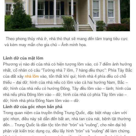
Theo phong thủy nhà ở, nhà thò thụt sẽ mang đến tâm trạng tiêu cực
và kém may mắn cho gia chủ – Ảnh minh họa.
Lành dữ của mặt lõm
Phương vị nào đó của nhà có hiện tượng lõm vào, có 7 điểm ảnh hưởng
nhất, cổ nhân có câu “Tường nhà 7 lõm, 7 hàng đều thực”: Phía Tây Bắc
của đất xây
nhà lõm
vào, tổn thất khí quí; hình nhà 4 phía đều có chỗ
thiếu – đại dữ; hình của nhà nếu có lõm vào cả hai hướng Nam, Bắc –
dữ; hình của nhà nếu có hướng Đông, Tây đều lõm vào – lành; hình của
nhà nếu phía Đông lõm vào – dữ; hình của nhà có phía Tây lõm vào –
dữ; hình nhà phía Đông Nam lõm vào – dữ.
Lành dữ của góc nhọn bắn phá
Trong quan niệm của truyền thống Trung Quốc, đặc biệt nhạy cảm với
góc nhọn, điều này sẽ dẫn đến bất an, nhà tan cửa nát, bệnh tật thường
đến… Trung Quốc là dân tộc tôn thờ “tròn” và “vuông”, cho nên đại bộ
phận vật kiến trúc dụng cụ, đều lấy hình “tròn” và “vuông” để làm chứng.