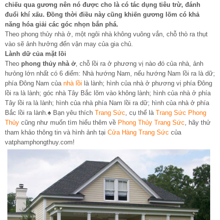
chiếu qua gương nên nó được cho là có tác dụng tiêu trừ, đánh
đuổi khí xấu. Đồng thời điều này cũng khiến gương lõm có khả
năng hóa giải các góc nhọn bắn phá.
Theo phong thủy nhà ở, một ngôi nhà không vuông vắn, chỗ thò ra thụt
vào sẽ ảnh hưởng đến vận may của gia chủ.
Lành dữ của mặt lồi
Theo
phong thủy nhà ở
, chỗ lồi ra ở phương vị nào đó của nhà, ảnh
hưỏng lớn nhất có 6 điểm: Nhà hướng Nam, nếu hướng Nam lồi ra là dữ;
phía Đông Nam của
nhà lồi
là lành; hình của nhà ở phương vị phía Đông
lồi ra là lành; góc nhà Tây Bắc lõm vào không lành; hình của nhà ở phía
Tây lồi ra là lành; hình của nhà phía Nam lồi ra dữ; hình của nhà ở phía
Bắc lồi ra lành.♠ Bạn yêu thích
Trang Sức
, cụ thể là
Trang Sức Phong
Thủy
cũng như muốn tìm hiểu thêm về
Phong Thủy Trang Sức
, hãy thử
tham khảo thông tin và hình ảnh tại
Cửa Hàng Trang Sức
của
vatphamphongthuy.com!