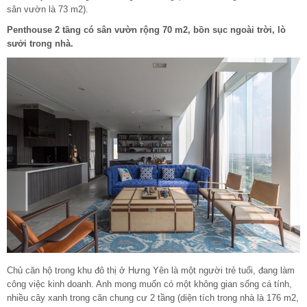
sân vườn là 73 m2).
Penthouse 2 tầng có sân vườn rộng 70 m2, bồn sục ngoài trời, lò
sưởi trong nhà.
Chủ căn hộ trong khu đô thị ở Hưng Yên là một người trẻ tuổi, đang làm
công việc kinh doanh. Anh mong muốn có một không gian sống cá tính,
nhiều cây xanh trong căn chung cư 2 tầng (diện tích trong nhà là 176 m2,