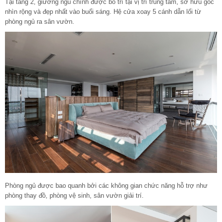
Tại tầng 2, giường ngủ chính được bố trí tại vị trí trung tâm, sở hữu góc
nhìn rộng và đẹp nhất vào buổi sáng. Hệ cửa xoay 5 cánh dẫn lối từ
phòng ngủ ra sân vườn.
Phòng ngủ được bao quanh bởi các không gian chức năng hỗ trợ như
phòng thay đồ, phòng vệ sinh, sân vườn giải trí.