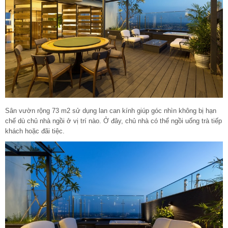
Sân vườn rộng 73 m2 sử dụng lan can kính giúp góc nhìn không bị hạn
chế dù chủ nhà ngồi ở vị trí nào. Ở đây, chủ nhà có thể ngồi uống trà tiếp
khách hoặc đãi tiệc.