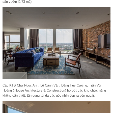
sân vườn là 73 m2).
Các KTS Chử Ngọc Anh, Lê Cảnh Văn, Đặng Huy Cường, Trần Vũ
Hoàng (iHouse Architecture & Construction) bỏ bớt các khu chức năng
không cần thiết, tận dụng tối đa các góc nhìn đẹp ra bên ngoài.