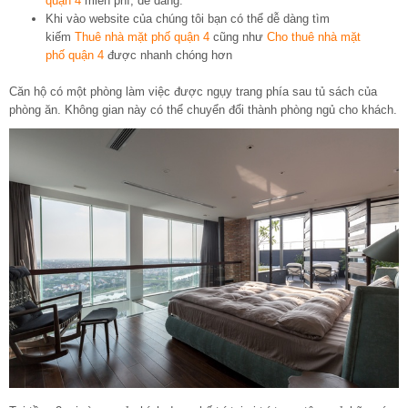
quận 4
miễn phí, dễ dàng.
Khi vào website của chúng tôi bạn có thể dễ dàng tìm
kiếm
Thuê nhà mặt phố quận 4
cũng như
Cho thuê nhà mặt
phố quận 4
được nhanh chóng hơn
Căn hộ có một phòng làm việc được ngụy trang phía sau tủ sách của
phòng ăn. Không gian này có thể chuyển đổi thành phòng ngủ cho khách.