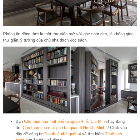
Phòng ăn đồng thời là một thư viện mở với góc nhìn đẹp, là không gian
thư giãn lý tưởng của chủ nhà thích đọc sách.
Bạn
Cho thuê nhà mặt phố tại quận 4 Hồ Chí Minh
hay đang
tìm
Cho thue nha mat pho tai quan 4 Ho Chi Minh
? Click vào
đây để đăng tin
Cho thuê nhà quận 4
và tìm kiếm
Thuê nhà