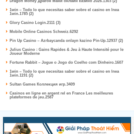
Dragon Money Драгон Мани онлайн казино 2026.1303 (2)
1win – Todo lo que necesitas saber sobre el casino en lnea
1win.1785 (2)
Glory Casino Login.2111 (3)
Mobile Online Casinos Schweiz.6292
Pin Up Casino – Azrbaycanda onlayn kazino Pin-Up.12937 (2)
Julius Casino : Gains Rapides & Jeu à Haute Intensité pour le
Joueur Moderne
Fortune Rabbit – Jogue o Jogo do Coelho com Dinheiro.1607
1win – Todo lo que necesitas saber sobre el casino en lnea
1win.1191 (2)
Sultan Games Коллекция игр.3409
Casinos en ligne en argent rel en France Les meilleures
plateformes de jeu.2587