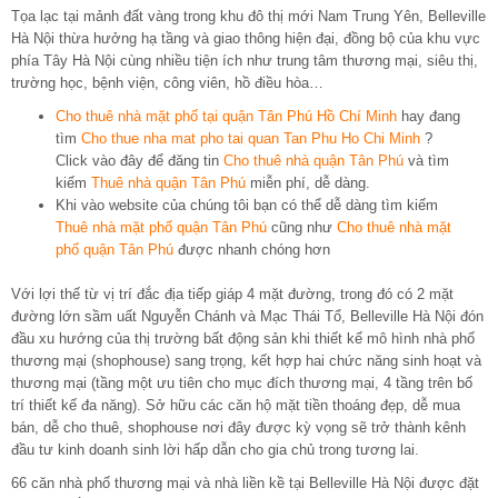
Tọa lạc tại mảnh đất vàng trong khu đô thị mới Nam Trung Yên, Belleville
Hà Nội thừa hưởng hạ tầng và giao thông hiện đại, đồng bộ của khu vực
phía Tây Hà Nội cùng nhiều tiện ích như trung tâm thương mại, siêu thị,
trường học, bệnh viện, công viên, hồ điều hòa…
Cho thuê nhà mặt phố tại quận Tân Phú Hồ Chí Minh
hay đang
tìm
Cho thue nha mat pho tai quan Tan Phu Ho Chi Minh
?
Click vào đây để đăng tin
Cho thuê nhà quận Tân Phú
và tìm
kiếm
Thuê nhà quận Tân Phú
miễn phí, dễ dàng.
Khi vào website của chúng tôi bạn có thể dễ dàng tìm kiếm
Thuê nhà mặt phố quận Tân Phú
cũng như
Cho thuê nhà mặt
phố quận Tân Phú
được nhanh chóng hơn
Với lợi thế từ vị trí đắc địa tiếp giáp 4 mặt đường, trong đó có 2 mặt
đường lớn sầm uất Nguyễn Chánh và Mạc Thái Tổ, Belleville Hà Nội đón
đầu xu hướng của thị trường bất động sản khi thiết kế mô hình nhà phố
thương mại (shophouse) sang trọng, kết hợp hai chức năng sinh hoạt và
thương mại (tầng một ưu tiên cho mục đích thương mại, 4 tầng trên bố
trí thiết kế đa năng). Sở hữu các căn hộ mặt tiền thoáng đẹp, dễ mua
bán, dễ cho thuê, shophouse nơi đây được kỳ vọng sẽ trở thành kênh
đầu tư kinh doanh sinh lời hấp dẫn cho gia chủ trong tương lai.
66 căn nhà phố thương mại và nhà liền kề tại Belleville Hà Nội được đặt