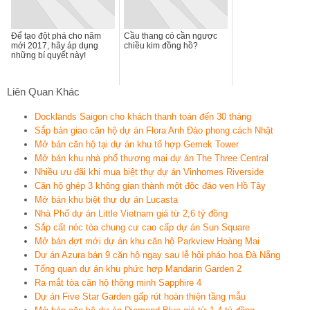
Để tạo đột phá cho năm
Cầu thang có cần ngược
mới 2017, hãy áp dụng
chiều kim đồng hồ?
những bí quyết này!
Liên Quan Khác
Docklands Saigon cho khách thanh toán đến 30 tháng
Sắp bàn giao căn hộ dự án Flora Anh Đào phong cách Nhật
Mở bán căn hộ tại dự án khu tổ hợp Gemek Tower
Mở bán khu nhà phố thương mại dự án The Three Central
Nhiều ưu đãi khi mua biệt thự dự án Vinhomes Riverside
Căn hộ ghép 3 không gian thành một độc đáo ven Hồ Tây
Mở bán khu biệt thự dự án Lucasta
Nhà Phố dự án Little Vietnam giá từ 2,6 tỷ đồng
Sắp cất nóc tòa chung cư cao cấp dự án Sun Square
Mở bán đợt mới dự án khu căn hộ Parkview Hoàng Mai
Dự án Azura bán 9 căn hộ ngay sau lễ hội pháo hoa Đà Nẵng
Tổng quan dự án khu phức hợp Mandarin Garden 2
Ra mắt tòa căn hộ thông minh Sapphire 4
Dự án Five Star Garden gấp rút hoàn thiện tầng mẫu