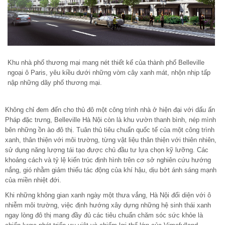
Khu nhà phố thương mại mang nét thiết kế của thành phố Belleville
ngoại ô Paris, yêu kiều dưới những vòm cây xanh mát, nhộn nhịp tấp
nập những dãy phố thương mại.
Không chỉ đem đến cho thủ đô một công trình nhà ở hiện đại với dấu ấn
Pháp đặc trưng, Belleville Hà Nội còn là khu vườn thanh bình, nép mình
bên những ồn ào đô thị. Tuân thủ tiêu chuẩn quốc tế của một công trình
xanh, thân thiện với môi trường, từng vật liệu thân thiện với thiên nhiên,
sử dụng năng lượng tái tạo được chủ đầu tư lựa chọn kỹ lưỡng. Các
khoảng cách và tỷ lệ kiến trúc định hình trên cơ sở nghiên cứu hướng
nắng, gió nhằm giảm thiểu tác động của khí hậu, dịu bớt ánh sáng mạnh
của miền nhiệt đới.
Khi những không gian xanh ngày một thưa vắng, Hà Nội đối diện với ô
nhiễm môi trường, việc định hướng xây dựng những hệ sinh thái xanh
ngay lòng đô thị mang đầy đủ các tiêu chuẩn chăm sóc sức khỏe là