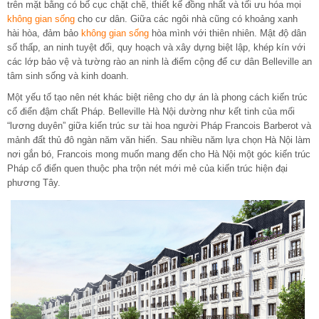
trên mặt bằng có bố cục chặt chẽ, thiết kế đồng nhất và tối ưu hóa mọi
không gian sống
cho cư dân. Giữa các ngôi nhà cũng có khoảng xanh
hài hòa, đảm bảo
không gian sống
hòa mình với thiên nhiên. Mật độ dân
số thấp, an ninh tuyệt đối, quy hoạch và xây dựng biệt lập, khép kín với
các lớp bảo vệ và tường rào an ninh là điểm cộng để cư dân Belleville an
tâm sinh sống và kinh doanh.
Một yếu tố tạo nên nét khác biệt riêng cho dự án là phong cách kiến trúc
cổ điển đậm chất Pháp. Belleville Hà Nội dường như kết tinh của mối
“lương duyên” giữa kiến trúc sư tài hoa người Pháp Francois Barberot và
mảnh đất thủ đô ngàn năm văn hiến. Sau nhiều năm lựa chọn Hà Nội làm
nơi gắn bó, Francois mong muốn mang đến cho Hà Nội một góc kiến trúc
Pháp cổ điển quen thuộc pha trộn nét mới mẻ của kiến trúc hiện đại
phương Tây.