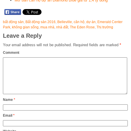
Mở bán căn hộ dự án Diamond Blue giá từ 1,4 tỷ đồng
bất động sản
,
Bất động sản 2016
,
Belleville
,
căn hộ
,
dự án
,
Emerald Center
Park
,
không gian sống
,
mua nhà
,
nhà đất
,
The Eden Rose
,
Thị trường
Leave a Reply
Your email address will not be published.
Required fields are marked
*
Comment
Name
*
Email
*