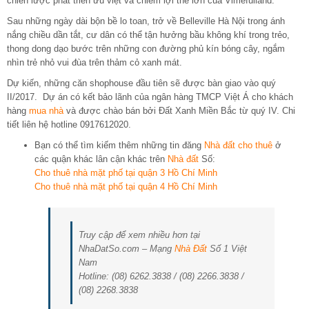
chiến lược phát triển ưu việt và chiếm lợi thế lớn của Vimefulland.
Sau những ngày dài bộn bề lo toan, trở về Belleville Hà Nội trong ánh
nắng chiều dần tắt, cư dân có thể tận hưởng bầu không khí trong trẻo,
thong dong dạo bước trên những con đường phủ kín bóng cây, ngắm
nhìn trẻ nhỏ vui đùa trên thảm cỏ xanh mát.
Dự kiến, những căn shophouse đầu tiên sẽ được bàn giao vào quý
II/2017. Dự án có kết bảo lãnh của ngân hàng TMCP Việt Á cho khách
hàng
mua nhà
và được chào bán bởi Đất Xanh Miền Bắc từ quý IV. Chi
tiết liên hệ hotline 0917612020.
Bạn có thể tìm kiếm thêm những tin đăng
Nhà đất cho thuê
ở
các quận khác lân cận khác trên
Nhà đất
Số:
Cho thuê nhà mặt phố tại quận 3 Hồ Chí Minh
Cho thuê nhà mặt phố tại quận 4 Hồ Chí Minh
Truy cập để xem nhiều hơn tại
NhaDatSo.com – Mạng
Nhà Đất
Số 1 Việt
Nam
Hotline: (08) 6262.3838 / (08) 2266.3838 /
(08) 2268.3838