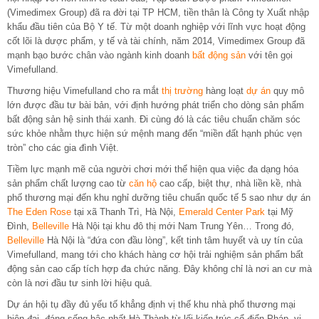
(Vimedimex Group) đã ra đời tại TP HCM, tiền thân là Công ty Xuất nhập
khẩu đầu tiên của Bộ Y tế. Từ một doanh nghiệp với lĩnh vực hoạt động
cốt lõi là dược phẩm, y tế và tài chính, năm 2014, Vimedimex Group đã
mạnh bạo bước chân vào ngành kinh doanh
bất động sản
với tên gọi
Vimefulland.
Thương hiệu Vimefulland cho ra mắt
thị trường
hàng loạt
dự án
quy mô
lớn được đầu tư bài bản, với định hướng phát triển cho dòng sản phẩm
bất động sản hệ sinh thái xanh. Đi cùng đó là các tiêu chuẩn chăm sóc
sức khỏe nhằm thực hiện sứ mệnh mang đến “miền đất hạnh phúc vẹn
tròn” cho các gia đình Việt.
Tiềm lực mạnh mẽ của người chơi mới thể hiện qua việc đa dạng hóa
sản phẩm chất lượng cao từ
căn hộ
cao cấp, biệt thự, nhà liền kề, nhà
phố thương mại đến khu nghỉ dưỡng tiêu chuẩn quốc tế 5 sao như dự án
The Eden Rose
tại xã Thanh Trì, Hà Nội,
Emerald Center Park
tại Mỹ
Đình,
Belleville
Hà Nội tại khu đô thị mới Nam Trung Yên… Trong đó,
Belleville
Hà Nội là “đứa con đầu lòng”, kết tinh tâm huyết và uy tín của
Vimefulland, mang tới cho khách hàng cơ hội trải nghiệm sản phẩm bất
động sản cao cấp tích hợp đa chức năng. Đây không chỉ là nơi an cư mà
còn là nơi đầu tư sinh lời hiệu quả.
Dự án hội tụ đầy đủ yếu tố khẳng định vị thế khu nhà phố thương mại
hiện đại, đáng sống bậc nhất Hà Thành từ lối kiến trúc cổ điển Pháp, vị