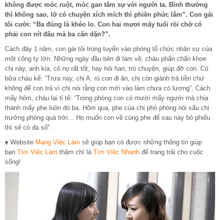
không được móc ruột, móc gan tâm sự với người ta. Bình thường
thì không sao, lỡ có chuyện xích mích thì phiền phức lắm”. Con gái
tôi cười: “Ba đúng là khéo lo. Con hai mươi mấy tuổi rồi chớ có
phải con nít đâu mà ba căn dặn?”.
Cách đây 1 năm, con gái tôi trúng tuyển vào phòng tổ chức nhân sự của
một công ty lớn. Những ngày đầu tiên đi làm về, cháu phấn chấn khoe
chị này, anh kia, cô nọ rất tốt; hay hỏi han, trò chuyện, giúp đỡ con. Có
bữa cháu kể: “Trưa nay, chị A. rủ con đi ăn, chị còn giành trả tiền chứ
không để con trả vì chị nói rằng con mới vào làm chưa có lương”. Cách
mấy hôm, cháu lại tỉ tê: “Trong phòng con có mười mấy người mà chia
thành mấy phe luôn đó ba. Hôm qua, phe của chị phó phòng nói xấu chị
trưởng phòng quá trời… Họ muốn con về cùng phe để sau này bỏ phiếu
thì sẽ có đa số”.
♠ Website
Mạng Việc Làm
sẽ giúp bạn có được những thông tin giúp
bạn
Tìm Việc Làm
thậm chí là
Tìm Việc Nhanh
để trang trải cho cuộc
sống!