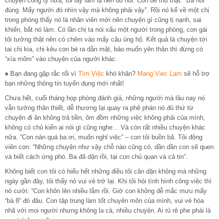
chuyện công ty nữa, tôi lấy làm lạ nên dò hỏi. Con bé thú thật: “Ba nói
đúng. Mấy người đó nhìn vậy mà không phải vậy”. Rồi nó kể về một chị
trong phòng thấy nó là nhân viên mới nên chuyện gì cũng tị nạnh, sai
khiến, bắt nó làm. Có lần chị ta nói xấu một người trong phòng, con gái
tôi tưởng thật nên có chêm vào mấy câu ủng hộ. Kết quả là chuyện tới
tai chị kia, chị kêu con bé ra dằn mặt, bảo muốn yên thân thì đừng có
“xía mõm” vào chuyện của người khác.
♠ Bạn đang gặp rắc rối vì
Tìm Việc
khó khăn?
Mang Viec Lam
sẽ hỗ trợ
bạn những thông tin tuyển dụng mới nhất!
Chưa hết, cuối tháng họp phòng đánh giá, những người mà lâu nay nó
vẫn tưởng thân thiết, dễ thương lại quay ra phê phán nó đủ thứ từ
chuyện đi ăn không trả tiền, ôm đồm những việc không phải của mình,
không có chủ kiến ai nói gì cũng nghe… Và còn rất nhiều chuyện khác
nữa. “Con nản quá ba ơi, muốn nghỉ việc” – con tôi buồn bã. Tôi động
viên con: “Những chuyện như vậy chỗ nào cũng có, dần dần con sẽ quen
và biết cách ứng phó. Ba đã dặn rồi, tại con chủ quan và cả tin”.
Không biết con tôi có hiểu hết những điều tôi căn dặn không mà những
ngày gần đây, tôi thấy nó vui vẻ trở lại. Khi tôi hỏi tình hình công việc thì
nó cười: “Con khôn lên nhiều lắm rồi. Giờ con không dễ mắc mưu mấy
“bà 8” đó đâu. Con tập trung làm tốt chuyên môn của mình, vui vẻ hòa
nhã với mọi người nhưng không la cà, nhiều chuyện. Ai rủ rê phe phái là