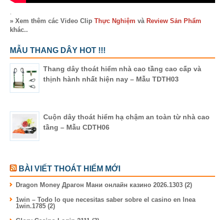
.
» Xem thêm các Video Clip
Thực Nghiệm
và
Review Sản Phẩm
khác..
MẪU THANG DÂY HOT !!!
Thang dây thoát hiểm nhà cao tầng cao cấp và
thịnh hành nhất hiện nay – Mẫu TDTH03
Cuộn dây thoát hiểm hạ chậm an toàn từ nhà cao
tầng – Mẫu CDTH06
BÀI VIẾT THOÁT HIỂM MỚI
Dragon Money Драгон Мани онлайн казино 2026.1303 (2)
1win – Todo lo que necesitas saber sobre el casino en lnea
1win.1785 (2)