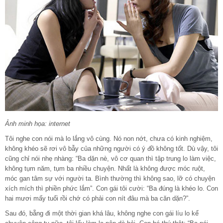
Ảnh minh họa: internet
Tôi nghe con nói mà lo lắng vô cùng. Nó non nớt, chưa có kinh nghiệm,
không khéo sẽ rơi vô bẫy của những người có ý đồ không tốt. Dù vậy, tôi
cũng chỉ nói nhẹ nhàng: “Ba dặn nè, vô cơ quan thì tập trung lo làm việc,
không tụm năm, tụm ba nhiều chuyện. Nhất là không được móc ruột,
móc gan tâm sự với người ta. Bình thường thì không sao, lỡ có chuyện
xích mích thì phiền phức lắm”. Con gái tôi cười: “Ba đúng là khéo lo. Con
hai mươi mấy tuổi rồi chớ có phải con nít đâu mà ba căn dặn?”.
Sau đó, bẵng đi một thời gian khá lâu, không nghe con gái líu lo kể