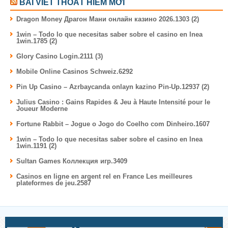
BÀI VIẾT THOÁT HIỂM MỚI
Dragon Money Драгон Мани онлайн казино 2026.1303 (2)
1win – Todo lo que necesitas saber sobre el casino en lnea
1win.1785 (2)
Glory Casino Login.2111 (3)
Mobile Online Casinos Schweiz.6292
Pin Up Casino – Azrbaycanda onlayn kazino Pin-Up.12937 (2)
Julius Casino : Gains Rapides & Jeu à Haute Intensité pour le
Joueur Moderne
Fortune Rabbit – Jogue o Jogo do Coelho com Dinheiro.1607
1win – Todo lo que necesitas saber sobre el casino en lnea
1win.1191 (2)
Sultan Games Коллекция игр.3409
Casinos en ligne en argent rel en France Les meilleures
plateformes de jeu.2587