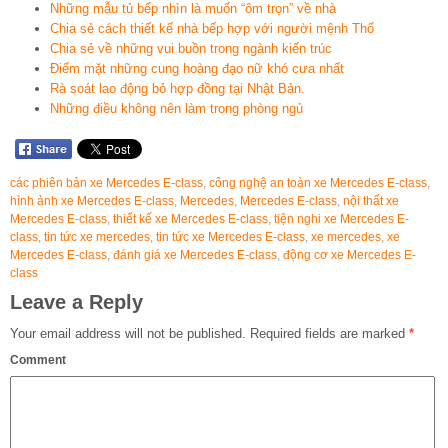
Những mẫu tủ bếp nhìn là muốn “ôm trọn” về nhà
Chia sẻ cách thiết kế nhà bếp hợp với người mệnh Thổ
Chia sẻ về những vui buồn trong ngành kiến trúc
Điểm mặt những cung hoàng đạo nữ khó cưa nhất
Rà soát lao động bỏ hợp đồng tại Nhật Bản.
Những điều không nên làm trong phòng ngủ
các phiên bản xe Mercedes E-class
,
công nghệ an toàn xe Mercedes E-class
,
hình ảnh xe Mercedes E-class
,
Mercedes
,
Mercedes E-class
,
nội thất xe
Mercedes E-class
,
thiết kế xe Mercedes E-class
,
tiện nghi xe Mercedes E-
class
,
tin tức xe mercedes
,
tin tức xe Mercedes E-class
,
xe mercedes
,
xe
Mercedes E-class
,
đánh giá xe Mercedes E-class
,
động cơ xe Mercedes E-
class
Leave a Reply
Your email address will not be published.
Required fields are marked
*
Comment