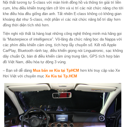
Nội thất tương tự S-class với màn hình đồng hồ và thông tin giải trí liền
cụm, khu điều khiển trung tâm cỡ lớn và vị trí các nút chức năng cho tới
khe điều hòa đều giống đàn anh. Tất nhiên E-class không có không gian
khoáng đạt như S-class, một phần vì các nút chức năng bố trí dày hơn
đồng thời diện tích nhỏ hơn.
Tiện nghi nội thất là hàng loạt những công nghệ thông minh mà hãng gọi
là “Masterpiece of intelligence”. Vô-lăng đa chức năng bọc da Nappa với
các phím điều khiển cảm ứng, tích hợp lẫy chuyển số. Kết nối Apple
CarPlay, Bluetooth rảnh tay, điều khiển giọng nói Linguatronic, sạc không
dây chuẩn Qi, bàn di điều khiển cảm ứng trung tâm, GPS tích hợp bản
đồ Việt Nam, điều hòa tự động 3 vùng.
– Bạn sẽ dễ dàng
Mua bán xe Kia tại TpHCM
hơn khi truy cập vào Xe
Hơi Việt với chuyên mục
Xe Kia tai Tp.HCM