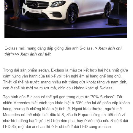
E-class mới mang dáng dấp giống đàn anh S-class.
> Xem ảnh chi
tiết”>>> Xem ảnh chi tiết
Trong dải sản phẩm sedan, E-class là mẫu xe kết hợp hài hòa nhất giữa
cảm hứng vận hành của tài xế với tiện nghi êm ái hàng ghế ông chủ.
Thiết kế thế hệ trước mang nhiều nét thẳng dứt khoát tăng vẻ nam tính,
còn ở thế hệ mới xe mượt mà, chỉn chu không khác gì S-class.
Tạo hình của E-class có thể gói gọn trong cụm từ “70% S-class”. Tất
nhiên Mercedes biết cách tạo khác biệt ở 30% còn lại để phân cấp khách
hàng, nhưng là những khác biệt tinh tế. Ngoài kích thước, người mê
Mercedes có thể nhận biết đâu là S, đâu là E qua những chi tiết nhỏ ví
như hình dáng hai “sợi” LED trên đèn pha, hay ở đèn hậu nếu S có 3 dải
LED đỏ, một dải xi-nhan thì ở E chỉ có 2 dải LED cùng xi-nhan.