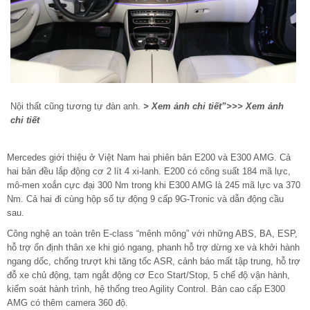
Nội thất cũng tương tự đàn anh.
> Xem ảnh chi tiết”>>> Xem ảnh
chi tiết
Mercedes giới thiệu ở Việt Nam hai phiên bản E200 và E300 AMG. Cả
hai bản đều lắp động cơ 2 lít 4 xi-lanh. E200 có công suất 184 mã lực,
mô-men xoắn cực đại 300 Nm trong khi E300 AMG là 245 mã lực va 370
Nm. Cả hai đi cùng hộp số tự động 9 cấp 9G-Tronic và dẫn động cầu
sau.
Công nghệ an toàn trên E-class “mênh mông” với những ABS, BA, ESP,
hỗ trợ ổn định thân xe khi gió ngang, phanh hỗ trợ dừng xe và khởi hành
ngang dốc, chống trượt khi tăng tốc ASR, cảnh báo mất tập trung, hỗ trợ
đỗ xe chủ động, tạm ngắt động cơ Eco Start/Stop, 5 chế độ vận hành,
kiểm soát hành trình, hệ thống treo Agility Control. Bản cao cấp E300
AMG có thêm camera 360 độ.