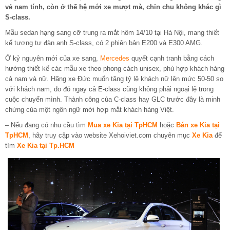
vẻ nam tính, còn ở thế hệ mới xe mượt mà, chỉn chu không khác gì
S-class.
Mẫu sedan hạng sang cỡ trung ra mắt hôm 14/10 tại Hà Nội, mang thiết
kế tương tự đàn anh S-class, có 2 phiên bản E200 và E300 AMG.
Ở kỷ nguyên mới của xe sang,
Mercedes
quyết cạnh tranh bằng cách
hướng thiết kế các mẫu xe theo phong cách unisex, phù hợp khách hàng
cả nam và nữ. Hãng xe Đức muốn tăng tỷ lệ khách nữ lên mức 50-50 so
với khách nam, do đó ngay cả E-class cũng không phải ngoại lệ trong
cuộc chuyển mình. Thành công của C-class hay GLC trước đây là minh
chứng của một ngôn ngữ mới hợp mắt khách hàng Việt.
– Nếu đang có nhu cầu tìm
Mua xe Kia tại TpHCM
hoặc
Bán xe Kia tại
TpHCM
, hãy truy cập vào website Xehoiviet.com chuyên mục
Xe Kia
để
tìm
Xe Kia tại Tp.HCM