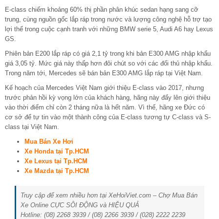
E-class chiếm khoảng 60% thị phần phân khúc sedan hạng sang cỡ
trung, cùng nguồn gốc lắp ráp trong nước và lượng công nghệ hỗ trợ tạo
lợi thế trong cuộc cạnh tranh với những BMW serie 5, Audi A6 hay Lexus
GS.
Phiên bản E200 lắp ráp có giá 2,1 tỷ trong khi bản E300 AMG nhập khẩu
giá 3,05 tỷ. Mức giá này thấp hơn đôi chút so với các đối thủ nhập khẩu.
Trong năm tới, Mercedes sẽ bán bản E300 AMG lắp ráp tại Việt Nam.
Kế hoạch của Mercedes Việt Nam giới thiệu E-class vào 2017, nhưng
trước phản hồi kỳ vọng lớn của khách hàng, hãng này đẩy lên giới thiệu
vào thời điểm chỉ còn 2 tháng nữa là hết năm. Vì thế, hãng xe Đức có
cơ sở để tự tin vào một thành công của E-class tương tự C-class và S-
class tại Việt Nam.
Mua Bán Xe Hơi
Xe Honda tại Tp.HCM
Xe Lexus tại Tp.HCM
Xe Mazda tại Tp.HCM
Truy cập để xem nhiều hơn tại XeHoiViet.com – Chợ Mua Bán
Xe Online CỰC SÔI ĐỘNG và HIỆU QUẢ
Hotline: (08) 2268 3939 / (08) 2266 3939 / (028) 2222 2239