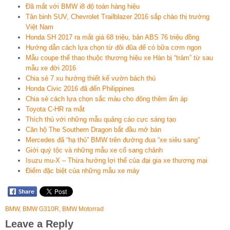
Đã mắt với BMW i8 độ toàn hàng hiệu
Tân binh SUV, Chevrolet Trailblazer 2016 sắp chào thị trường
Việt Nam
Honda SH 2017 ra mắt giá 68 triệu, bản ABS 76 triệu đồng
Hướng dẫn cách lựa chọn từ đôi đũa để có bữa cơm ngon
Mẫu coupe thể thao thuộc thương hiệu xe Hàn bị “trảm” từ sau
mẫu xe đời 2016
Chia sẻ 7 xu hướng thiết kế vườn bách thú
Honda Civic 2016 đã đến Philippines
Chia sẻ cách lựa chọn sắc màu cho đông thêm ấm áp
Toyota C-HR ra mắt
Thích thú với những mẫu quảng cáo cực sáng tạo
Căn hộ The Southern Dragon bắt đầu mở bán
Mercedes đã “hạ thủ” BMW trên đường đua “xe siêu sang”
Giới quý tộc và những mẫu xe cổ sang chảnh
Isuzu mu-X – Thừa hưởng lợi thế của đại gia xe thương mại
Điểm đặc biệt của những mẫu xe máy
BMW
,
BMW G310R
,
BMW Motorrad
Leave a Reply