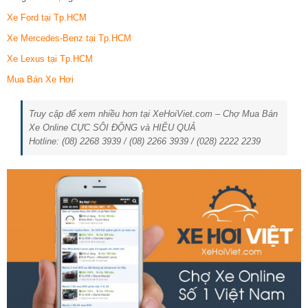
Xe Ford tại Tp.HCM
Xe Mercedes-Benz tại Tp.HCM
Xe Lexus tại Tp.HCM
Mua Bán Xe Hơi
Truy cập để xem nhiều hơn tại XeHoiViet.com – Chợ Mua Bán
Xe Online CỰC SÔI ĐỘNG và HIỆU QUẢ
Hotline: (08) 2268 3939 / (08) 2266 3939 / (028) 2222 2239