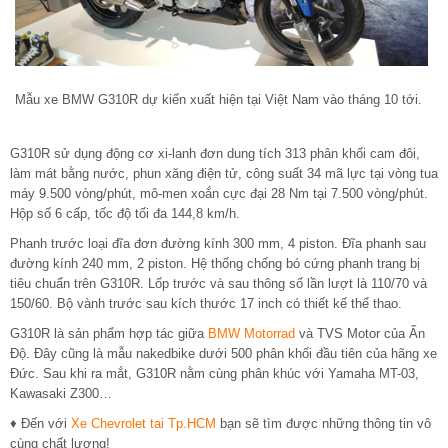
Mẫu xe BMW G310R dự kiến xuất hiện tại Việt Nam vào tháng 10 tới.
G310R sử dụng động cơ xi-lanh đơn dung tích 313 phân khối cam đôi,
làm mát bằng nước, phun xăng điện tử, công suất 34 mã lực tại vòng tua
máy 9.500 vòng/phút, mô-men xoắn cực đại 28 Nm tại 7.500 vòng/phút.
Hộp số 6 cấp, tốc độ tối đa 144,8 km/h.
Phanh trước loại đĩa đơn đường kính 300 mm, 4 piston. Đĩa phanh sau
đường kính 240 mm, 2 piston. Hệ thống chống bó cứng phanh trang bị
tiêu chuẩn trên G310R. Lốp trước và sau thông số lần lượt là 110/70 và
150/60. Bộ vành trước sau kích thước 17 inch có thiết kế thể thao.
G310R là sản phẩm hợp tác giữa
BMW Motorrad
và TVS Motor của Ấn
Độ. Đây cũng là mẫu nakedbike dưới 500 phân khối đầu tiên của hãng xe
Đức. Sau khi ra mắt, G310R nằm cùng phân khúc với Yamaha MT-03,
Kawasaki Z300…
♦ Đến với
Xe Chevrolet tai Tp.HCM
bạn sẽ tìm được những thông tin vô
cùng chất lượng!