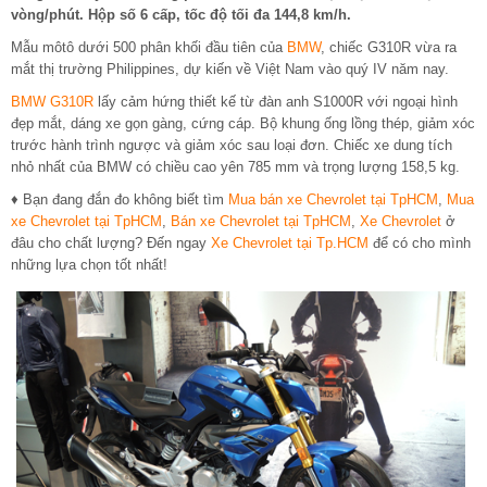
vòng/phút. Hộp số 6 cấp, tốc độ tối đa 144,8 km/h.
Mẫu môtô dưới 500 phân khối đầu tiên của
BMW
, chiếc G310R vừa ra
mắt thị trường Philippines, dự kiến về Việt Nam vào quý IV năm nay.
BMW G310R
lấy cảm hứng thiết kế từ đàn anh S1000R với ngoại hình
đẹp mắt, dáng xe gọn gàng, cứng cáp. Bộ khung ống lồng thép, giảm xóc
trước hành trình ngược và giảm xóc sau loại đơn. Chiếc xe dung tích
nhỏ nhất của BMW có chiều cao yên 785 mm và trọng lượng 158,5 kg.
♦ Bạn đang đắn đo không biết tìm
Mua bán xe Chevrolet tại TpHCM
,
Mua
xe Chevrolet tại TpHCM
,
Bán xe Chevrolet tại TpHCM
,
Xe Chevrolet
ở
đâu cho chất lượng? Đến ngay
Xe Chevrolet tại Tp.HCM
để có cho mình
những lựa chọn tốt nhất!