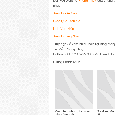
Đến với website
Phong Thủy
của chúng t
như:
Xem Bói Ai Cập
Gieo Quẻ Dịch Số
Lịch Vạn Niên
Xem Hướng Nhà
Truy cập để xem nhiều hơn tại BlogPho
Tư Vấn Phong Thủy
Hotline: (+1) 323.5225.386 (Mr. David Ho
Cùng Danh Mục
Mách bạn những bí quyết
Giá đựng đồ 