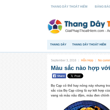
THANG DÂY THOÁT HIỂM
BẢNG BÁO
THANG DÂY
THANG DÂY THOÁT HIỂM
September 3, 2016
Hỗn Hợp
No comm
Màu sắc nào hợp vớ
Bọ Cạp có thể hay nóng nảy nhưng tro
sắc của Bọ Cạp cũng là sự kết hợp c
vang và màu nâu đậm, màu đen chính