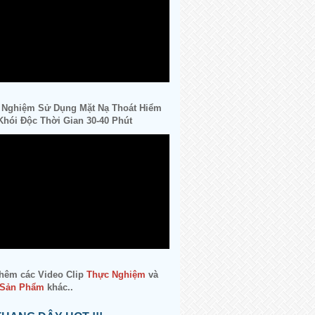
 Nghiệm Sử Dụng Mặt Nạ Thoát Hiểm
hói Độc Thời Gian 30-40 Phút
hêm các Video Clip
Thực Nghiệm
và
 Sản Phẩm
khác..