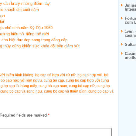
y cần lưu ý những điểm này
Juliu
Inten
ho khách dịp cuối năm
bạn
Fortu
đại
com D
gia chủ sinh năm Kỷ Dậu 1969
1win 
ương hiệu nổi tiếng thế giới
casin
i cho biệt thự đẹp sang trọng đẳng cấp
Sulta
 thủy cũng khiến sức khỏe đôi bên giảm sút
Casin
meill
với thiên bình không
,
bọ cạp có hợp với xử nữ
,
bọ cạp hợp với
,
bò
,
bọ cạp hợp với kim ngưu
,
cung bọ cạp
,
cung bọ cạp hợp với cung
g bọ cạp là tháng mấy
,
cung bò cạp nam
,
cung bò cạp nữ
,
cung bọ
,
cung bọ cạp và song ngư
,
cung bọ cạp và thiên bình
,
cung bọ cạp và
Required fields are marked
*