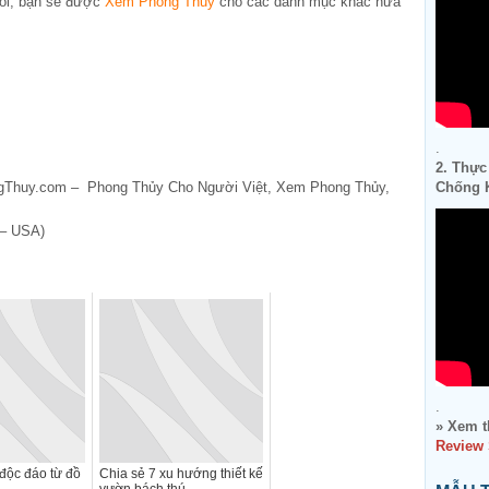
ôi, bạn sẽ được
Xem Phong Thuy
cho các danh mục khác nữa
.
2. Thực
ngThuy.com – Phong Thủy Cho Người Việt, Xem Phong Thủy,
Chống K
 – USA)
.
» Xem t
Review
độc đáo từ đồ
Chia sẻ 7 xu hướng thiết kế