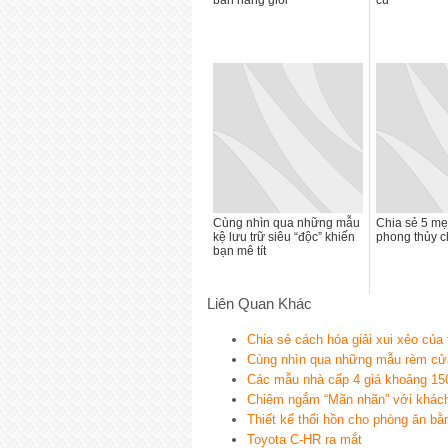
bán hàng giỏi
cũ
Cùng nhìn qua những mẫu
Chia sẻ 5 mẹ
kệ lưu trữ siêu “độc” khiến
phong thủy c
bạn mê tít
Liên Quan Khác
Chia sẻ cách hóa giải xui xẻo của 
Cùng nhìn qua những mẫu rèm cử
Các mẫu nhà cấp 4 giá khoảng 150 t
Chiêm ngắm “Mãn nhãn” với khách 
Thiết kế thổi hồn cho phòng ăn 
Toyota C-HR ra mắt