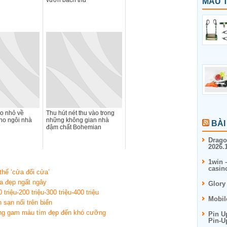
vườn bách thú
MẪU T
o nhỏ về
Thu hút nét thu vào trong
ho ngôi nhà
những không gian nhà
BÀI
đậm chất Bohemian
Drago
2026.1
1win 
casin
thế ‘cửa đối cửa’
a đẹp ngất ngây
Glory
riệu-200 triệu-300 triệu-400 triệu
Mobil
sạn nổi trên biển
bằng gam màu tím đẹp đến khó cưỡng
Pin U
Pin-U