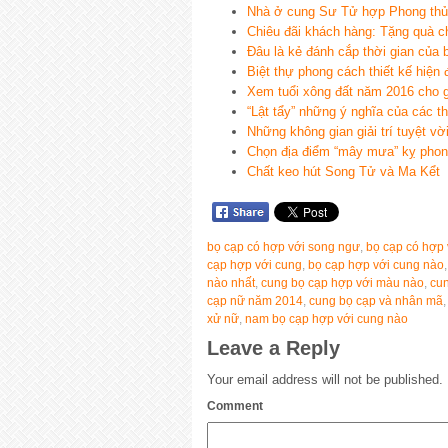
Nhà ở cung Sư Tử hợp Phong thủ
Chiêu đãi khách hàng: Tặng quà c
Đâu là kẻ đánh cắp thời gian của 
Biệt thự phong cách thiết kế hiện 
Xem tuổi xông đất năm 2016 cho 
“Lật tẩy” những ý nghĩa của các th
Những không gian giải trí tuyệt vờ
Chọn địa điểm “mây mưa” kỵ phong
Chất keo hút Song Tử và Ma Kểt
bọ cạp có hợp với song ngư
,
bọ cạp có hợp 
cạp hợp với cung
,
bọ cạp hợp với cung nào
nào nhất
,
cung bọ cạp hợp với màu nào
,
cun
cạp nữ năm 2014
,
cung bọ cạp và nhân mã
xử nữ
,
nam bọ cạp hợp với cung nào
Leave a Reply
Your email address will not be published.
Comment