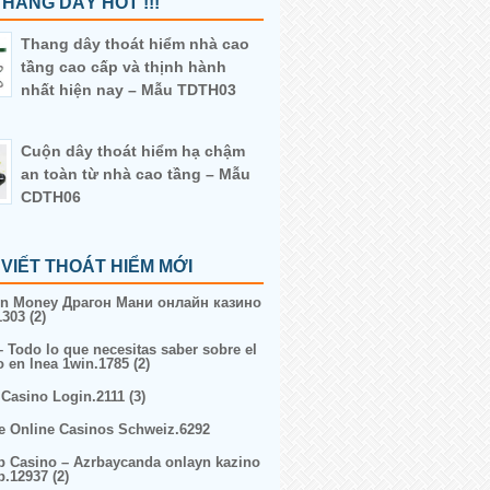
HANG DÂY HOT !!!
Thang dây thoát hiểm nhà cao
tầng cao cấp và thịnh hành
nhất hiện nay – Mẫu TDTH03
Cuộn dây thoát hiểm hạ chậm
an toàn từ nhà cao tầng – Mẫu
CDTH06
 VIẾT THOÁT HIỂM MỚI
n Money Драгон Мани онлайн казино
303 (2)
– Todo lo que necesitas saber sobre el
o en lnea 1win.1785 (2)
 Casino Login.2111 (3)
e Online Casinos Schweiz.6292
p Casino – Azrbaycanda onlayn kazino
p.12937 (2)