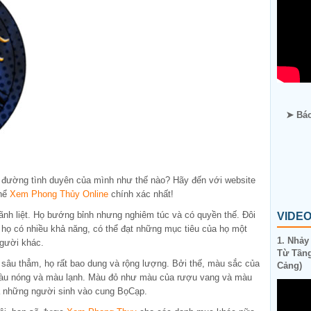
➤ Báo
 đường tình duyên của mình như thế nào? Hãy đến với website
thể
Xem Phong Thủy Online
chính xác nhất!
h liệt. Họ bướng bỉnh nhưng nghiêm túc và có quyền thế. Đôi
VIDE
g họ có nhiều khả năng, có thể đạt những mục tiêu của họ một
1. Nhảy
người khác.
Từ Tầng
sâu thẳm, họ rất bao dung và rộng lượng. Bởi thế, màu sắc của
Cảng)
àu nóng và màu lạnh. Màu đỏ như màu của rượu vang và màu
 những người sinh vào cung BọCạp.