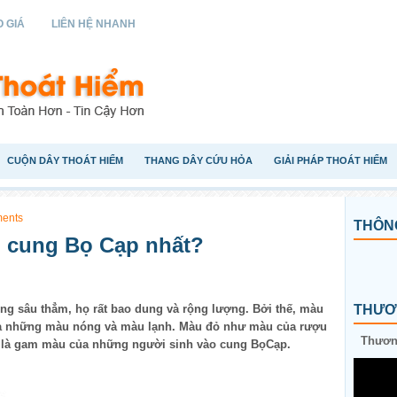
 GIÁ
LIÊN HỆ NHANH
CUỘN DÂY THOÁT HIỂM
THANG DÂY CỨU HỎA
GIẢI PHÁP THOÁT HIỂM
ents
THÔNG
i cung Bọ Cạp nhất?
ng sâu thẳm, họ rất bao dung và rộng lượng. Bởi thế, màu
THƯƠN
ủa những màu nóng và màu lạnh. Màu đỏ như màu của rượu
Thương
 là gam màu của những người sinh vào cung BọCạp.