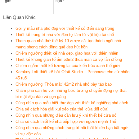
giới
bạn?
Liên Quan Khác
Gợi ý mẫu nhà phố đẹp với thiết kế cổ điển sang trọng
Thiết kế trang trí nhà với đèn tự làm từ vật liệu tái chế
Tham quan nhà thờ thế kỷ 19 được cải tạo thành ngôi nhà
mang phong cách đồng quê đẹp hút hồn
Chiêm ngưỡng thiết kế nhà đẹp, giao hoà với thiên nhiên
Thiết kế không gian tổ ấm 50m2 thỏa mãn cả vợ lẫn chồng
Chiêm ngắm thiết kế tương lai của kiến trúc xanh thế giới
Karakoy Loft thiết kế bởi Ofsit Studio – Penhouse cho cử nhân
45 tuổi
Chiêm ngưỡng ‘Thỏa mắt’ 42m2 nhà nhỏ bày táo bạo
Khám phá căn hộ với những bức tường chuyển động nội thất
bí mật độc đáo và gọn gàng
Cùng nhìn qua mẫu biệt thự đẹp với thiết kế nghiêng phá cách
Chia sẻ cách hóa giải xui xẻo của thế ‘cửa đối cửa’
Cùng nhìn qua những điều cần lưu ý khi thiết kế cửa sổ
Chia sẻ cách thiết kế nhà bếp hợp với người mệnh Thổ
Cùng nhìn qua những cách trang trí nội thất khiến bạn bất ngờ
vì sự độc đáo