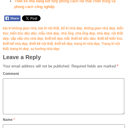
Thiết kế nhà hàng kết hợp phong cách nội thất chiết trung và
phong cách công nghiệp
bài trí không gian nhà
,
bài trí nội thất
,
bố trí nhà đẹp
,
không gian nhà đẹp
,
kiến
trúc
,
kiến trúc độc đáo
,
mẫu nhà đẹp
,
nhà ống
,
nhà ống đẹp
,
nhà đẹp
,
nội thất
đẹp
,
sắp xếp cho nhà đẹp
,
thiết kế dẹp mắt
,
thiết kế dộc đáo
,
thiết kế kiến trúc
,
thiết kế nhà đẹp
,
thiết kế nội thất
,
thiết kế đẹp
,
trang trí nhà đẹp
,
Trang trí nội
thất
,
trang trí đẹp
,
xu hướng nhà đẹp
Leave a Reply
Your email address will not be published.
Required fields are marked
*
Comment
Name
*