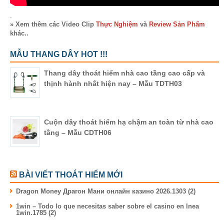
.
» Xem thêm các Video Clip
Thực Nghiệm
và
Review Sản Phẩm
khác..
MẪU THANG DÂY HOT !!!
Thang dây thoát hiểm nhà cao tầng cao cấp và
thịnh hành nhất hiện nay – Mẫu TDTH03
Cuộn dây thoát hiểm hạ chậm an toàn từ nhà cao
tầng – Mẫu CDTH06
BÀI VIẾT THOÁT HIỂM MỚI
Dragon Money Драгон Мани онлайн казино 2026.1303 (2)
1win – Todo lo que necesitas saber sobre el casino en lnea
1win.1785 (2)