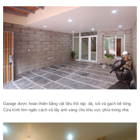
Garage được hoàn thiện bằng vật liệu thô ráp: đá, sỏi và gạch bê tông.
Cửa kính lớn ngăn cách và lấy ánh sáng cho khu vực phía trong nhà.