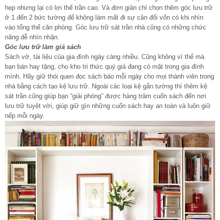
hẹp nhưng lại có lợi thế trần cao. Và đơn giản chỉ chọn thêm góc lưu trữ
ở 1 đến 2 bức tường để không làm mất đi sự cân đối vốn có khi nhìn
vào tổng thể căn phòng. Góc lưu trữ sát trần nhà cũng có những chức
năng dễ nhìn nhận.
Góc lưu trữ làm giá sách
Sách vở, tài liệu của gia đình ngày càng nhiều. Cũng không vì thế mà
bạn bán hay tặng, cho kho tri thức quý giá đang có mặt trong gia đình
mình. Hãy giữ thói quen đọc sách báo mỗi ngày cho mọi thành viên trong
nhà bằng cách tạo kệ lưu trữ. Ngoài các loại kệ gắn tường thì thêm kệ
sát trần cũng giúp bạn “giải phóng” được hàng trăm cuốn sách đến nơi
lưu trữ tuyệt vời, giúp giữ gìn những cuốn sách hay an toàn và luôn giữ
nếp mỗi ngày.