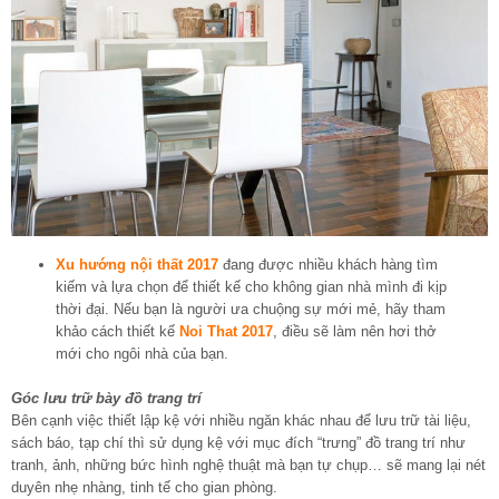
Xu hướng nội thất 2017
đang được nhiều khách hàng tìm
kiếm và lựa chọn để thiết kế cho không gian nhà mình đi kịp
thời đại. Nếu bạn là người ưa chuộng sự mới mẻ, hãy tham
khảo cách thiết kế
Noi That 2017
, điều sẽ làm nên hơi thở
mới cho ngôi nhà của bạn.
Góc lưu trữ bày đồ trang trí
Bên cạnh việc thiết lập kệ với nhiều ngăn khác nhau để lưu trữ tài liệu,
sách báo, tạp chí thì sử dụng kệ với mục đích “trưng” đồ trang trí như
tranh, ảnh, những bức hình nghệ thuật mà bạn tự chụp… sẽ mang lại nét
duyên nhẹ nhàng, tinh tế cho gian phòng.