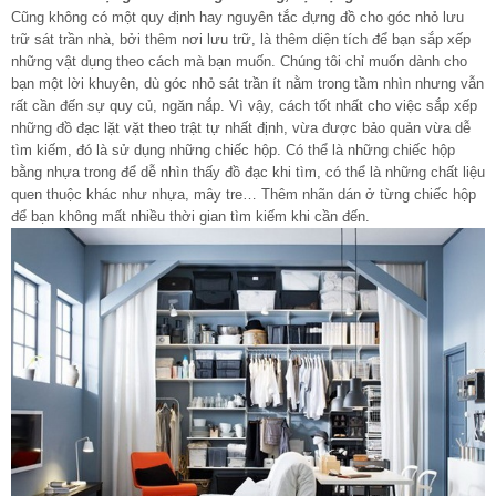
Cũng không có một quy định hay nguyên tắc đựng đồ cho góc nhỏ lưu
trữ sát trần nhà, bởi thêm nơi lưu trữ, là thêm diện tích để bạn sắp xếp
những vật dụng theo cách mà bạn muốn. Chúng tôi chỉ muốn dành cho
bạn một lời khuyên, dù góc nhỏ sát trần ít nằm trong tầm nhìn nhưng vẫn
rất cần đến sự quy củ, ngăn nắp. Vì vậy, cách tốt nhất cho việc sắp xếp
những đồ đạc lặt vặt theo trật tự nhất định, vừa được bảo quản vừa dễ
tìm kiếm, đó là sử dụng những chiếc hộp. Có thể là những chiếc hộp
bằng nhựa trong để dễ nhìn thấy đồ đạc khi tìm, có thể là những chất liệu
quen thuộc khác như nhựa, mây tre… Thêm nhãn dán ở từng chiếc hộp
để bạn không mất nhiều thời gian tìm kiếm khi cần đến.