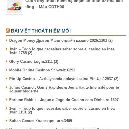
Cuộn dây thoát hiểm hạ chậm an toàn từ nhà cao
tầng – Mẫu CDTH06
BÀI VIẾT THOÁT HIỂM MỚI
Dragon Money Драгон Мани онлайн казино 2026.1303 (2)
1win – Todo lo que necesitas saber sobre el casino en lnea
1win.1785 (2)
Glory Casino Login.2111 (3)
Mobile Online Casinos Schweiz.6292
Pin Up Casino – Azrbaycanda onlayn kazino Pin-Up.12937 (2)
Julius Casino : Gains Rapides & Jeu à Haute Intensité pour le
Joueur Moderne
Fortune Rabbit – Jogue o Jogo do Coelho com Dinheiro.1607
1win – Todo lo que necesitas saber sobre el casino en lnea
1win.1191 (2)
Sultan Games Коллекция игр.3409