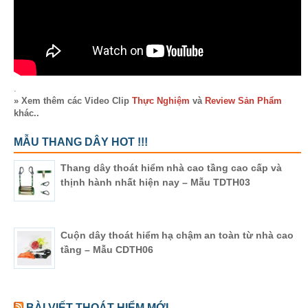
.
» Xem thêm các Video Clip
Thực Nghiệm
và
Review Sản Phẩm
khác..
MẪU THANG DÂY HOT !!!
Thang dây thoát hiểm nhà cao tầng cao cấp và
thịnh hành nhất hiện nay – Mẫu TDTH03
Cuộn dây thoát hiểm hạ chậm an toàn từ nhà cao
tầng – Mẫu CDTH06
BÀI VIẾT THOÁT HIỂM MỚI